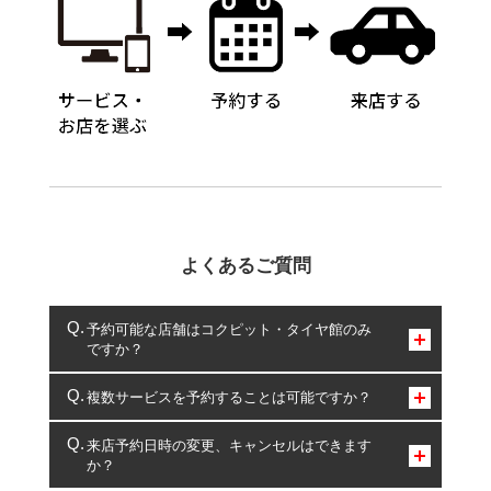
よくあるご質問
予約可能な店舗はコクピット・タイヤ館のみ
ですか？
コクピット・タイヤ館のみとなります。
複数サービスを予約することは可能ですか？
複数サービスのご予約は可能です。
来店予約日時の変更、キャンセルはできます
か？
一部の商品・サービスの組み合わせに限り、同時にご予約が
出来ないものもございます。