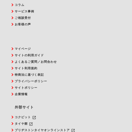
コラム
サービス事例
ご相談受付
お客様の声
マイページ
サイトの利用ガイド
よくあるご質問／お問合わせ
サイト利用規約
特商法に基づく表記
プライバシーポリシー
サイトポリシー
企業情報
外部サイト
launch
コクピット
launch
タイヤ館
launch
ブリヂストンタイヤオンラインストア