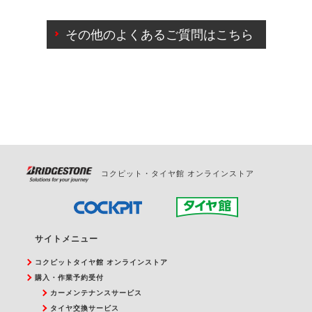
ご来店予約日の3営業日前までマイページからの予約
日変更が可能です。
その他のよくあるご質問はこちら
ご来店予約日の3営業日前を過ぎている場合のご予約
の日時変更につきましては、直接ご予約の店舗まで
お問合せください。
また、やむを得ない事由によりご予約のキャンセル
をご希望の際は、直接ご予約いただいた店舗へご連
絡ください。
コクピット・タイヤ館 オンラインストア
サイトメニュー
コクピットタイヤ館 オンラインストア
購入・作業予約受付
カーメンテナンスサービス
タイヤ交換サービス