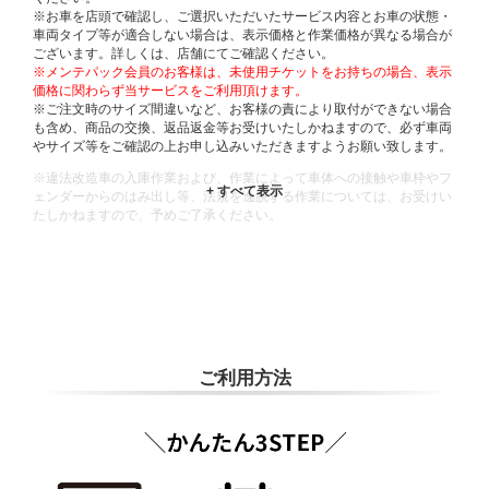
※お車を店頭で確認し、ご選択いただいたサービス内容とお車の状態・
車両タイプ等が適合しない場合は、表示価格と作業価格が異なる場合が
ございます。詳しくは、店舗にてご確認ください。
※メンテパック会員のお客様は、未使用チケットをお持ちの場合、表示
価格に関わらず当サービスをご利用頂けます。
※ご注文時のサイズ間違いなど、お客様の責により取付ができない場合
も含め、商品の交換、返品返金等お受けいたしかねますので、必ず車両
やサイズ等をご確認の上お申し込みいただきますようお願い致します。
※違法改造車の入庫作業および、作業によって車体への接触や車枠やフ
ェンダーからのはみ出し等、法規を逸脱する作業については、お受けい
たしかねますので、予めご了承ください。
※輸入車や一部希少車種等には対応できない場合もございます。
※おクルマの状態(作業の安全性を確保できない場合など含め)によって
は、ご来店当日であっても、作業をお断りさせて頂く場合もございま
す。
ADDITIONAL
INFORMATION
ご利用方法