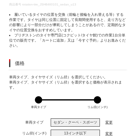
DETAILS
商品番号
rotation-tire_JSH8460101_sedan_u13
履いているタイヤの位置を交換（前輪と後輪を入れ替える等）する
作業です。タイヤは同じ位置に固定して長期間使用すると、走り方など
の影響により一部分だけが摩耗してしまうことがあるので、定期的なタ
イヤの位置交換をおすすめしています。
ブリヂストンのタイヤ専門店(コクピット/タイヤ館)での作業1台分単
位での販売です。「カートに追加」又は「今すぐ予約」よりお進みくだ
さい。
価格
VARIATIONS
車両タイプ、タイヤサイズ（リム径）を選択してください。
車両タイプ、タイヤサイズ（リム径）を選択すると価格が表示されま
す。
車両タイプ
リム径(インチ)
車両タイプ
セダン・クーペ・スポーツ
変更
リム径(インチ)
13インチ以下
変更