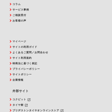
コラム
サービス事例
ご相談受付
お客様の声
マイページ
サイトの利用ガイド
よくあるご質問／お問合わせ
サイト利用規約
特商法に基づく表記
プライバシーポリシー
サイトポリシー
企業情報
外部サイト
launch
コクピット
launch
タイヤ館
launch
ブリヂストンタイヤオンラインストア