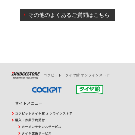
ご来店予約日の3営業日前までマイページからの予約
日変更が可能です。
その他のよくあるご質問はこちら
ご来店予約日の3営業日前を過ぎている場合のご予約
の日時変更につきましては、直接ご予約の店舗まで
お問合せください。
また、やむを得ない事由によりご予約のキャンセル
をご希望の際は、直接ご予約いただいた店舗へご連
絡ください。
コクピット・タイヤ館 オンラインストア
サイトメニュー
コクピットタイヤ館 オンラインストア
購入・作業予約受付
カーメンテナンスサービス
タイヤ交換サービス