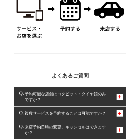
よくあるご質問
予約可能な店舗はコクピット・タイヤ館のみ
ですか？
コクピット・タイヤ館のみとなります。
複数サービスを予約することは可能ですか？
複数サービスのご予約は可能です。
来店予約日時の変更、キャンセルはできます
か？
一部の商品・サービスの組み合わせに限り、同時にご予約が
出来ないものもございます。