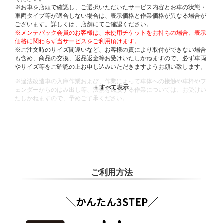
※お車を店頭で確認し、ご選択いただいたサービス内容とお車の状態・
車両タイプ等が適合しない場合は、表示価格と作業価格が異なる場合が
ございます。詳しくは、店舗にてご確認ください。
※メンテパック会員のお客様は、未使用チケットをお持ちの場合、表示
価格に関わらず当サービスをご利用頂けます。
※ご注文時のサイズ間違いなど、お客様の責により取付ができない場合
も含め、商品の交換、返品返金等お受けいたしかねますので、必ず車両
やサイズ等をご確認の上お申し込みいただきますようお願い致します。
※違法改造車の入庫作業および、作業によって車体への接触や車枠やフ
ェンダーからのはみ出し等、法規を逸脱する作業については、お受けい
たしかねますので、予めご了承ください。
※輸入車や一部希少車種等には対応できない場合もございます。
※おクルマの状態(作業の安全性を確保できない場合など含め)によって
は、ご来店当日であっても、作業をお断りさせて頂く場合もございま
す。
ADDITIONAL
INFORMATION
ご利用方法