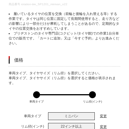
DETAILS
商品番号
rotation-tire_SP1201_minivan_o22
履いているタイヤの位置を交換（前輪と後輪を入れ替える等）する
作業です。タイヤは同じ位置に固定して長期間使用すると、走り方など
の影響により一部分だけが摩耗してしまうことがあるので、定期的なタ
イヤの位置交換をおすすめしています。
ブリヂストンのタイヤ専門店(コクピット/タイヤ館)での作業1台分単
位での販売です。「カートに追加」又は「今すぐ予約」よりお進みくだ
さい。
価格
VARIATIONS
車両タイプ、タイヤサイズ（リム径）を選択してください。
車両タイプ、タイヤサイズ（リム径）を選択すると価格が表示されま
す。
車両タイプ
リム径(インチ)
車両タイプ
ミニバン
変更
リム径(インチ)
22インチ以上
変更