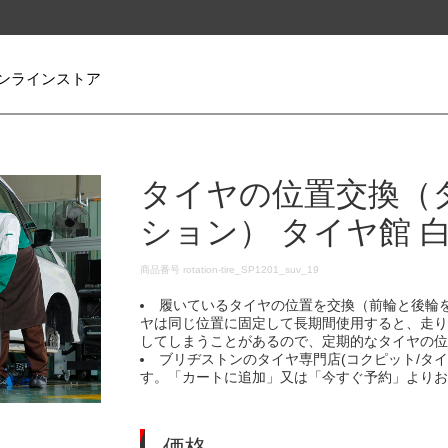
ンラインストア
タイヤの位置交換（
ション） タイヤ館 
DETAILS
商品番号
rotation-tire_SP1201_suv_19
履いているタイヤの位置を交換（前輪と後輪
ヤは同じ位置に固定して長期間使用すると、走
してしまうことがあるので、定期的なタイヤの
ブリヂストンのタイヤ専門店(コクピット/タ
す。「カートに追加」又は「今すぐ予約」より
価格