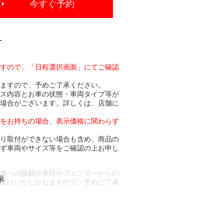
今すぐ予約
-
ますので、「日程選択画面」にてご確認
りますので、予めご了承ください。
ビス内容とお車の状態・車両タイプ等が
る場合がございます。詳しくは、店舗に
トをお持ちの場合、表示価格に関わらず
より取付ができない場合も含め、商品の
必ず車両やサイズ等をご確認の上お申し
車体への接触や車枠やフェンダーからの
お受けいたしかねますので、予めご了承
合もございます。
場合など含め)によっては、ご来店当日
ざいます。