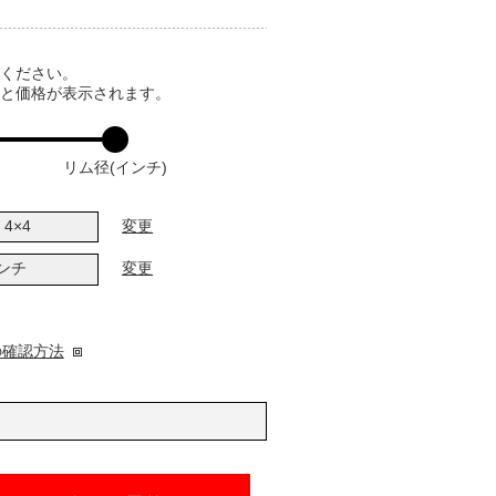
てください。
ると価格が表示されます。
リム径(インチ)
4×4
変更
インチ
変更
の確認方法