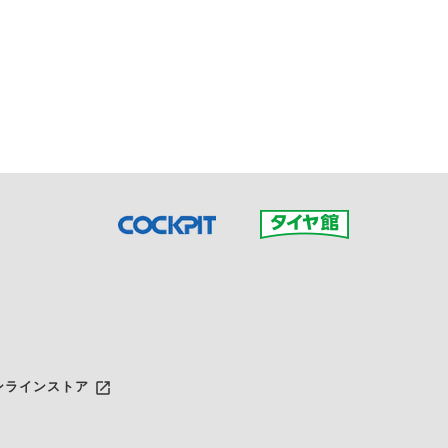
接ご予約の店舗までお問合せ
だいた店舗へご連絡くださ
launch
ンラインストア