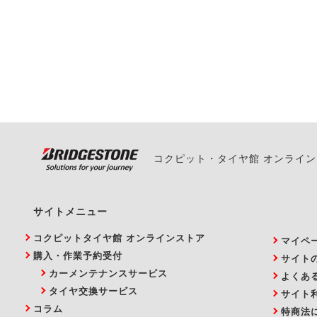
一部の商品・サービスの組み合
ご来店予約日の3営業
ご来店予約日の3営業
ください。
また、やむを得ない事
い。
コクピット・タイヤ館 オンライ
サイトメニュー
コクピットタイヤ館 オンラインストア
マイペ
購入・作業予約受付
サイト
カーメンテナンスサービス
よくあ
タイヤ交換サービス
サイト
コラム
特商法