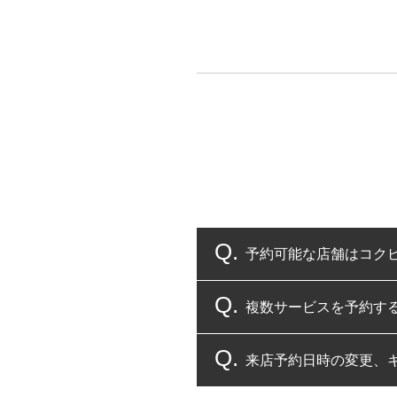
予約可能な店舗はコク
複数サービスを予約す
コクピット・タイヤ館
来店予約日時の変更、
複数サービスのご予約