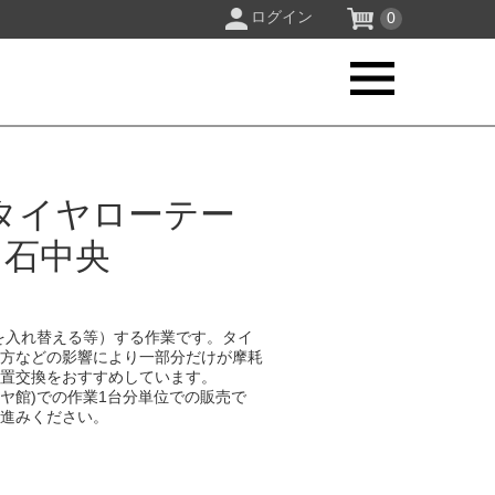
ログイン
0
タイヤローテー
白石中央
を入れ替える等）する作業です。タイ
り方などの影響により一部分だけが摩耗
位置交換をおすすめしています。
イヤ館)での作業1台分単位での販売で
お進みください。