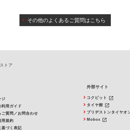
わせに限り、同時にご予約が出来ないものもございます。
日前までマイページからの予約日変更が可能です。
日前を過ぎている場合のご予約の日時変更につきましては、直
その他のよくあるご質問はこちら
由によりご予約のキャンセルをご希望の際は、直接ご予約いた
ンストア
外部サイト
launch
コクピット
ージ
launch
タイヤ館
の利用ガイド
ブリヂストンタイヤオ
るご質問／お問合わせ
launch
Mobox
利用規約
に基づく表記