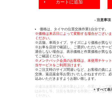
カートに追加
TO
CART
OPTIONS
- 注意事項 
価格は、タイヤの位置交換作業1台分です。
※価格は来店日によって変動する場合がござい
ください。
※店舗、車両タイプ、サイズにより価格が異な
※お車を店頭で確認し、ご選択いただいたサー
適合しない場合は、表示価格と作業価格が異な
てご確認ください。
※メンテパック会員のお客様は、未使用チケッ
当サービスをご利用頂けます。
※ご注文時のサイズ間違いなど、お客様の責に
交換、返品返金等お受けいたしかねますので、
込みいただきますようお願い致します。
※違法改造車の入庫作業および、作業によって
はみ出し等、法規を逸脱する作業については、
ください。
※輸入車や一部希少車種等には対応できない場
※おクルマの状態(作業の安全性を確保できない
であっても、作業をお断りさせて頂く場合もご