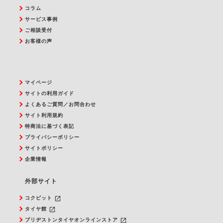
コラム
サービス事例
ご相談受付
お客様の声
マイページ
サイトの利用ガイド
よくあるご質問／お問合わせ
サイト利用規約
特商法に基づく表記
プライバシーポリシー
サイトポリシー
企業情報
外部サイト
launch
コクピット
launch
タイヤ館
launch
ブリヂストンタイヤオンラインストア