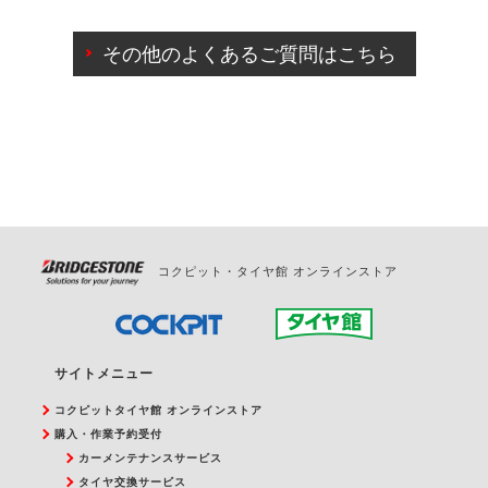
ご来店予約日の3営業日前までマイページからの予約
日変更が可能です。
その他のよくあるご質問はこちら
ご来店予約日の3営業日前を過ぎている場合のご予約
の日時変更につきましては、直接ご予約の店舗まで
お問合せください。
また、やむを得ない事由によりご予約のキャンセル
をご希望の際は、直接ご予約いただいた店舗へご連
絡ください。
コクピット・タイヤ館 オンラインストア
サイトメニュー
コクピットタイヤ館 オンラインストア
購入・作業予約受付
カーメンテナンスサービス
タイヤ交換サービス