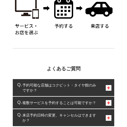
よくあるご質問
予約可能な店舗はコクピット・タイヤ館のみ
ですか？
コクピット・タイヤ館のみとなります。
複数サービスを予約することは可能ですか？
複数サービスのご予約は可能です。
来店予約日時の変更、キャンセルはできます
か？
一部の商品・サービスの組み合わせに限り、同時にご予約が
出来ないものもございます。