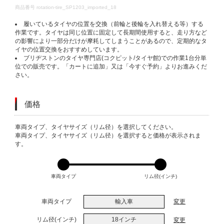
DETAILS
商品番号
rotation-tire_SP1203_imported_18
履いているタイヤの位置を交換（前輪と後輪を入れ替える等）する
作業です。タイヤは同じ位置に固定して長期間使用すると、走り方など
の影響により一部分だけが摩耗してしまうことがあるので、定期的なタ
イヤの位置交換をおすすめしています。
ブリヂストンのタイヤ専門店(コクピット/タイヤ館)での作業1台分単
位での販売です。「カートに追加」又は「今すぐ予約」よりお進みくだ
さい。
価格
VARIATIONS
車両タイプ、タイヤサイズ（リム径）を選択してください。
車両タイプ、タイヤサイズ（リム径）を選択すると価格が表示されま
す。
車両タイプ
リム径(インチ)
車両タイプ
輸入車
変更
リム径(インチ)
18インチ
変更