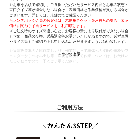
※お車を店頭で確認し、ご選択いただいたサービス内容とお車の状態・
車両タイプ等が適合しない場合は、表示価格と作業価格が異なる場合が
ございます。詳しくは、店舗にてご確認ください。
※メンテパック会員のお客様は、未使用チケットをお持ちの場合、表示
価格に関わらず当サービスをご利用頂けます。
※ご注文時のサイズ間違いなど、お客様の責により取付ができない場合
も含め、商品の交換、返品返金等お受けいたしかねますので、必ず車両
やサイズ等をご確認の上お申し込みいただきますようお願い致します。
※違法改造車の入庫作業および、作業によって車体への接触や車枠やフ
ェンダーからのはみ出し等、法規を逸脱する作業については、お受けい
たしかねますので、予めご了承ください。
※輸入車や一部希少車種等には対応できない場合もございます。
※おクルマの状態(作業の安全性を確保できない場合など含め)によって
は、ご来店当日であっても、作業をお断りさせて頂く場合もございま
す。
ADDITIONAL
INFORMATION
ご利用方法