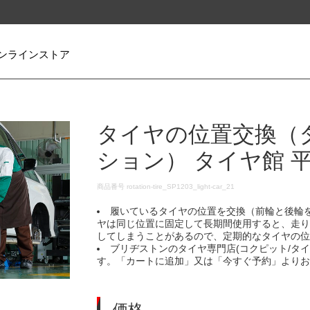
ンラインストア
タイヤの位置交換（
ション） タイヤ館 
DETAILS
商品番号
rotation-tire_SP1203_light-car_21
履いているタイヤの位置を交換（前輪と後輪
ヤは同じ位置に固定して長期間使用すると、走
してしまうことがあるので、定期的なタイヤの
ブリヂストンのタイヤ専門店(コクピット/タ
す。「カートに追加」又は「今すぐ予約」より
価格