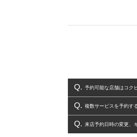
予約可能な店舗はコク
複数サービスを予約す
コクピット・タイヤ館
来店予約日時の変更、
複数サービスのご予約