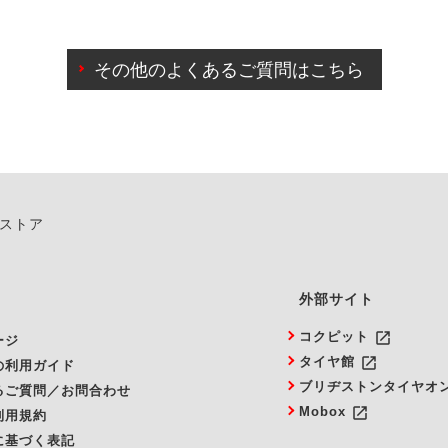
わせに限り、同時にご予約が出来ないものもございます。
日前までマイページからの予約日変更が可能です。
日前を過ぎている場合のご予約の日時変更につきましては、直
その他のよくあるご質問はこちら
由によりご予約のキャンセルをご希望の際は、直接ご予約いた
ンストア
外部サイト
launch
コクピット
ージ
launch
タイヤ館
の利用ガイド
ブリヂストンタイヤオ
るご質問／お問合わせ
launch
Mobox
利用規約
に基づく表記