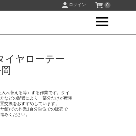
ログイン
0
タイヤローテー
平岡
を入れ替える等）する作業です。タイ
り方などの影響により一部分だけが摩耗
位置交換をおすすめしています。
イヤ館)での作業1台分単位での販売で
お進みください。