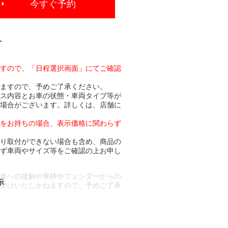
今すぐ予約
-
ますので、「日程選択画面」にてご確認
りますので、予めご了承ください。
ビス内容とお車の状態・車両タイプ等が
る場合がございます。詳しくは、店舗に
トをお持ちの場合、表示価格に関わらず
より取付ができない場合も含め、商品の
必ず車両やサイズ等をご確認の上お申し
車体への接触や車枠やフェンダーからの
お受けいたしかねますので、予めご了承
合もございます。
場合など含め)によっては、ご来店当日
ざいます。