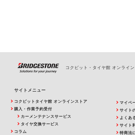
一部の商品・サービスの組み合
ご来店予約日の3営業
ご来店予約日の3営業
ください。
また、やむを得ない事
い。
コクピット・タイヤ館 オンライ
サイトメニュー
コクピットタイヤ館 オンラインストア
マイペ
購入・作業予約受付
サイト
カーメンテナンスサービス
よくあ
タイヤ交換サービス
サイト
コラム
特商法