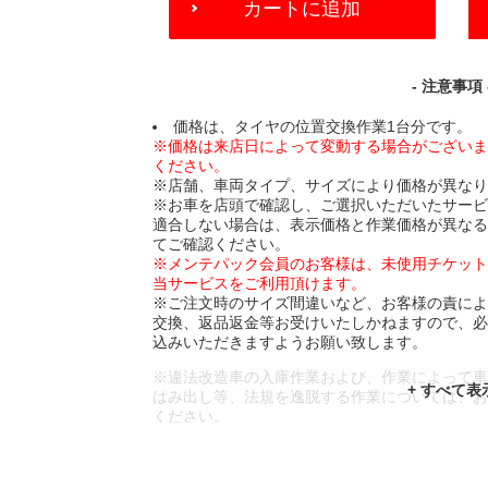
カートに追加
TO
CART
OPTIONS
- 注意事項 
価格は、タイヤの位置交換作業1台分です。
※価格は来店日によって変動する場合がござい
ください。
※店舗、車両タイプ、サイズにより価格が異な
※お車を店頭で確認し、ご選択いただいたサー
適合しない場合は、表示価格と作業価格が異な
てご確認ください。
※メンテパック会員のお客様は、未使用チケッ
当サービスをご利用頂けます。
※ご注文時のサイズ間違いなど、お客様の責に
交換、返品返金等お受けいたしかねますので、
込みいただきますようお願い致します。
※違法改造車の入庫作業および、作業によって
はみ出し等、法規を逸脱する作業については、
ください。
※輸入車や一部希少車種等には対応できない場
※おクルマの状態(作業の安全性を確保できない
であっても、作業をお断りさせて頂く場合もご