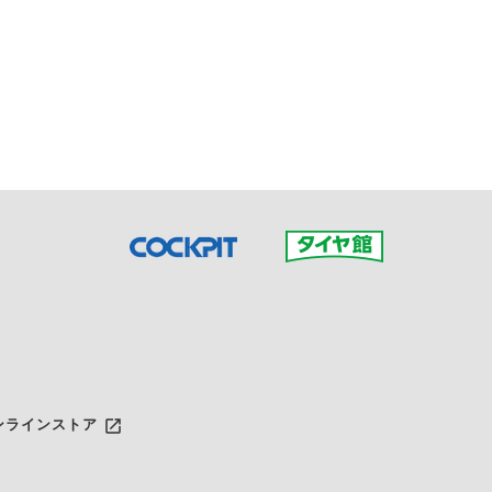
接ご予約の店舗までお問合せ
だいた店舗へご連絡くださ
launch
ンラインストア