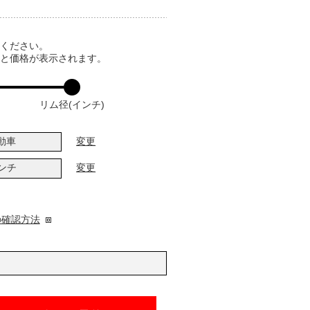
てください。
ると価格が表示されます。
リム径(インチ)
動車
変更
インチ
変更
の確認方法