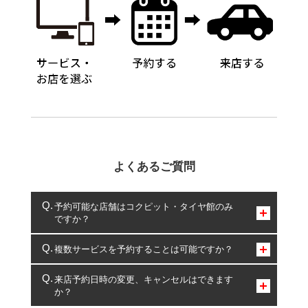
よくあるご質問
予約可能な店舗はコクピット・タイヤ館のみ
ですか？
コクピット・タイヤ館のみとなります。
複数サービスを予約することは可能ですか？
複数サービスのご予約は可能です。
来店予約日時の変更、キャンセルはできます
か？
一部の商品・サービスの組み合わせに限り、同時にご予約が
出来ないものもございます。