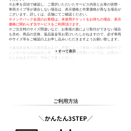
※お車を店頭で確認し、ご選択いただいたサービス内容とお車の状態・
車両タイプ等が適合しない場合は、表示価格と作業価格が異なる場合が
ございます。詳しくは、店舗にてご確認ください。
※メンテパック会員のお客様は、未使用チケットをお持ちの場合、表示
価格に関わらず当サービスをご利用頂けます。
※ご注文時のサイズ間違いなど、お客様の責により取付ができない場合
も含め、商品の交換、返品返金等お受けいたしかねますので、必ず車両
やサイズ等をご確認の上お申し込みいただきますようお願い致します。
※違法改造車の入庫作業および、作業によって車体への接触や車枠やフ
ェンダーからのはみ出し等、法規を逸脱する作業については、お受けい
たしかねますので、予めご了承ください。
※輸入車や一部希少車種等には対応できない場合もございます。
※おクルマの状態(作業の安全性を確保できない場合など含め)によって
は、ご来店当日であっても、作業をお断りさせて頂く場合もございま
す。
ADDITIONAL
INFORMATION
ご利用方法