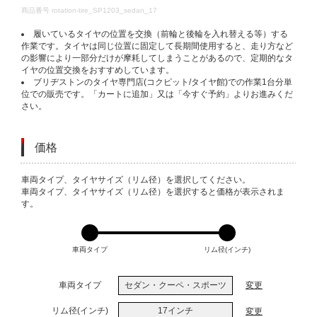
DETAILS
商品番号
rotation-tire_SP1203_sedan_17
履いているタイヤの位置を交換（前輪と後輪を入れ替える等）する
作業です。タイヤは同じ位置に固定して長期間使用すると、走り方など
の影響により一部分だけが摩耗してしまうことがあるので、定期的なタ
イヤの位置交換をおすすめしています。
ブリヂストンのタイヤ専門店(コクピット/タイヤ館)での作業1台分単
位での販売です。「カートに追加」又は「今すぐ予約」よりお進みくだ
さい。
価格
VARIATIONS
車両タイプ、タイヤサイズ（リム径）を選択してください。
車両タイプ、タイヤサイズ（リム径）を選択すると価格が表示されま
す。
車両タイプ
リム径(インチ)
車両タイプ
セダン・クーペ・スポーツ
変更
リム径(インチ)
17インチ
変更