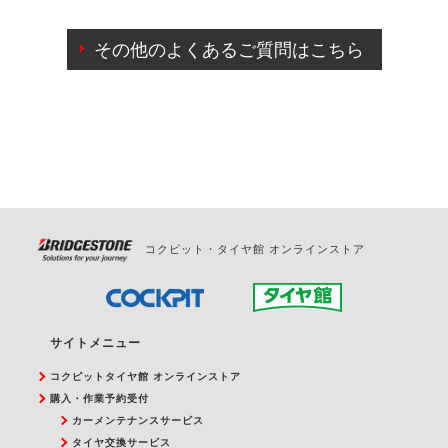
ご来店予約日の3営業日前までマイページからの予約
日変更が可能です。
その他のよくあるご質問はこちら
ご来店予約日の3営業日前を過ぎている場合のご予約
の日時変更につきましては、直接ご予約の店舗まで
お問合せください。
また、やむを得ない事由によりご予約のキャンセル
をご希望の際は、直接ご予約いただいた店舗へご連
絡ください。
コクピット・タイヤ館 オンラインストア
サイトメニュー
コクピットタイヤ館 オンラインストア
購入・作業予約受付
カーメンテナンスサービス
タイヤ交換サービス