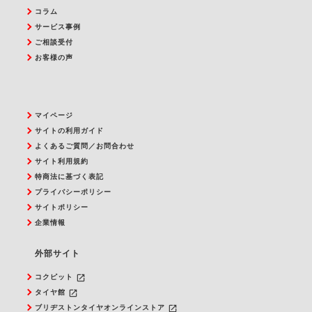
コラム
サービス事例
ご相談受付
お客様の声
マイページ
サイトの利用ガイド
よくあるご質問／お問合わせ
サイト利用規約
特商法に基づく表記
プライバシーポリシー
サイトポリシー
企業情報
外部サイト
launch
コクピット
launch
タイヤ館
launch
ブリヂストンタイヤオンラインストア