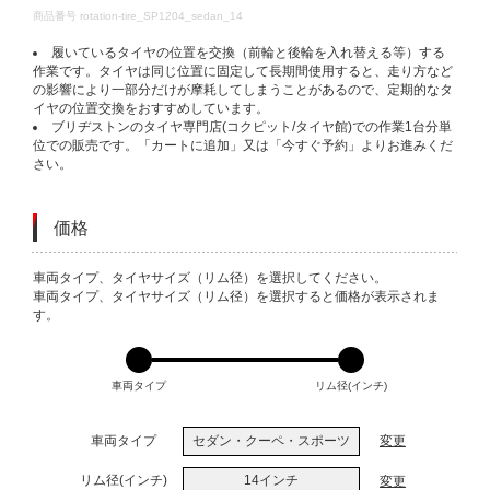
DETAILS
商品番号
rotation-tire_SP1204_sedan_14
履いているタイヤの位置を交換（前輪と後輪を入れ替える等）する
作業です。タイヤは同じ位置に固定して長期間使用すると、走り方など
の影響により一部分だけが摩耗してしまうことがあるので、定期的なタ
イヤの位置交換をおすすめしています。
ブリヂストンのタイヤ専門店(コクピット/タイヤ館)での作業1台分単
位での販売です。「カートに追加」又は「今すぐ予約」よりお進みくだ
さい。
価格
VARIATIONS
車両タイプ、タイヤサイズ（リム径）を選択してください。
車両タイプ、タイヤサイズ（リム径）を選択すると価格が表示されま
す。
車両タイプ
リム径(インチ)
車両タイプ
セダン・クーペ・スポーツ
変更
リム径(インチ)
14インチ
変更