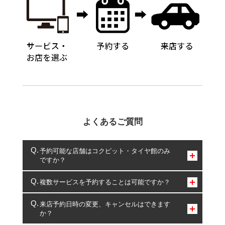
よくあるご質問
予約可能な店舗はコクピット・タイヤ館のみ
ですか？
コクピット・タイヤ館のみとなります。
複数サービスを予約することは可能ですか？
複数サービスのご予約は可能です。
来店予約日時の変更、キャンセルはできます
か？
一部の商品・サービスの組み合わせに限り、同時にご予約が
出来ないものもございます。