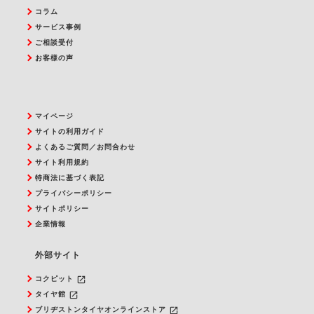
コラム
サービス事例
ご相談受付
お客様の声
マイページ
サイトの利用ガイド
よくあるご質問／お問合わせ
サイト利用規約
特商法に基づく表記
プライバシーポリシー
サイトポリシー
企業情報
外部サイト
launch
コクピット
launch
タイヤ館
launch
ブリヂストンタイヤオンラインストア