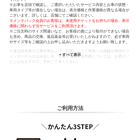
※お車を店頭で確認し、ご選択いただいたサービス内容とお車の状態・
車両タイプ等が適合しない場合は、表示価格と作業価格が異なる場合が
ございます。詳しくは、店舗にてご確認ください。
※メンテパック会員のお客様は、未使用チケットをお持ちの場合、表示
価格に関わらず当サービスをご利用頂けます。
※ご注文時のサイズ間違いなど、お客様の責により取付ができない場合
も含め、商品の交換、返品返金等お受けいたしかねますので、必ず車両
やサイズ等をご確認の上お申し込みいただきますようお願い致します。
※違法改造車の入庫作業および、作業によって車体への接触や車枠やフ
ェンダーからのはみ出し等、法規を逸脱する作業については、お受けい
たしかねますので、予めご了承ください。
※輸入車や一部希少車種等には対応できない場合もございます。
※おクルマの状態(作業の安全性を確保できない場合など含め)によって
は、ご来店当日であっても、作業をお断りさせて頂く場合もございま
す。
ADDITIONAL
INFORMATION
ご利用方法