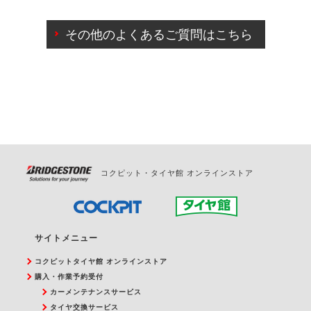
ご来店予約日の3営業日前までマイページからの予約
日変更が可能です。
その他のよくあるご質問はこちら
ご来店予約日の3営業日前を過ぎている場合のご予約
の日時変更につきましては、直接ご予約の店舗まで
お問合せください。
また、やむを得ない事由によりご予約のキャンセル
をご希望の際は、直接ご予約いただいた店舗へご連
絡ください。
コクピット・タイヤ館 オンラインストア
サイトメニュー
コクピットタイヤ館 オンラインストア
購入・作業予約受付
カーメンテナンスサービス
タイヤ交換サービス