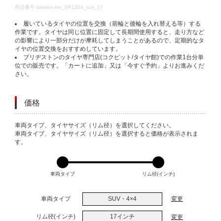
DETAILS
商品番号
rotation-tire_SP1204_suv_17
履いているタイヤの位置を交換（前輪と後輪を入れ替える等）する
作業です。タイヤは同じ位置に固定して長期間使用すると、走り方など
の影響により一部分だけが摩耗してしまうことがあるので、定期的なタ
イヤの位置交換をおすすめしています。
ブリヂストンのタイヤ専門店(コクピット/タイヤ館)での作業1台分単
位での販売です。「カートに追加」又は「今すぐ予約」よりお進みくだ
さい。
価格
VARIATIONS
車両タイプ、タイヤサイズ（リム径）を選択してください。
車両タイプ、タイヤサイズ（リム径）を選択すると価格が表示されま
す。
車両タイプ
リム径(インチ)
車両タイプ
SUV・4×4
変更
リム径(インチ)
17インチ
変更