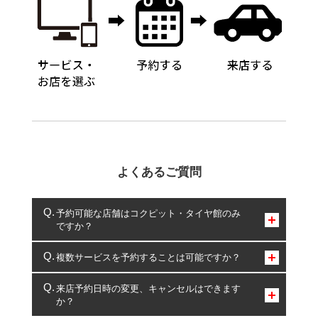
よくあるご質問
予約可能な店舗はコクピット・タイヤ館のみ
ですか？
コクピット・タイヤ館のみとなります。
複数サービスを予約することは可能ですか？
複数サービスのご予約は可能です。
来店予約日時の変更、キャンセルはできます
か？
一部の商品・サービスの組み合わせに限り、同時にご予約が
出来ないものもございます。