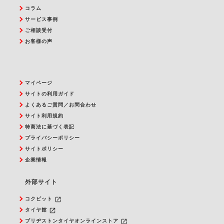
コラム
サービス事例
ご相談受付
お客様の声
マイページ
サイトの利用ガイド
よくあるご質問／お問合わせ
サイト利用規約
特商法に基づく表記
プライバシーポリシー
サイトポリシー
企業情報
外部サイト
launch
コクピット
launch
タイヤ館
launch
ブリヂストンタイヤオンラインストア