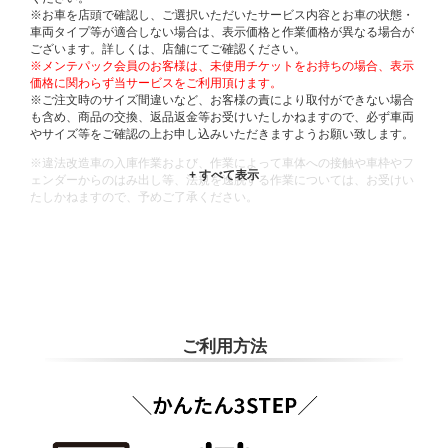
※お車を店頭で確認し、ご選択いただいたサービス内容とお車の状態・
車両タイプ等が適合しない場合は、表示価格と作業価格が異なる場合が
ございます。詳しくは、店舗にてご確認ください。
※メンテパック会員のお客様は、未使用チケットをお持ちの場合、表示
価格に関わらず当サービスをご利用頂けます。
※ご注文時のサイズ間違いなど、お客様の責により取付ができない場合
も含め、商品の交換、返品返金等お受けいたしかねますので、必ず車両
やサイズ等をご確認の上お申し込みいただきますようお願い致します。
※違法改造車の入庫作業および、作業によって車体への接触や車枠やフ
ェンダーからのはみ出し等、法規を逸脱する作業については、お受けい
たしかねますので、予めご了承ください。
※輸入車や一部希少車種等には対応できない場合もございます。
※おクルマの状態(作業の安全性を確保できない場合など含め)によって
は、ご来店当日であっても、作業をお断りさせて頂く場合もございま
す。
ADDITIONAL
INFORMATION
ご利用方法