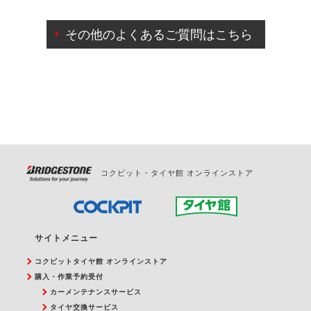
ご来店予約日の3営業日前までマイページからの予約
日変更が可能です。
その他のよくあるご質問はこちら
ご来店予約日の3営業日前を過ぎている場合のご予約
の日時変更につきましては、直接ご予約の店舗まで
お問合せください。
また、やむを得ない事由によりご予約のキャンセル
をご希望の際は、直接ご予約いただいた店舗へご連
絡ください。
コクピット・タイヤ館 オンラインストア
サイトメニュー
コクピットタイヤ館 オンラインストア
購入・作業予約受付
カーメンテナンスサービス
タイヤ交換サービス