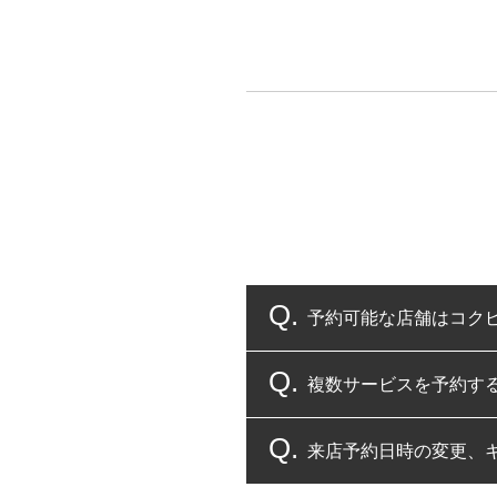
予約可能な店舗はコク
複数サービスを予約す
コクピット・タイヤ館
来店予約日時の変更、
複数サービスのご予約