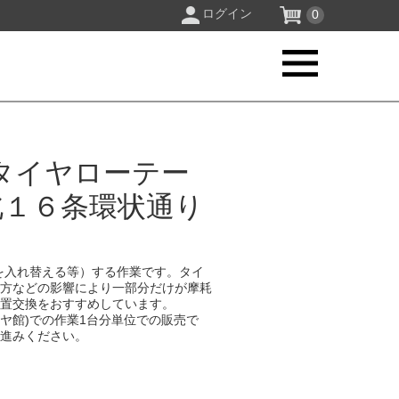
ログイン
0
タイヤローテー
北１６条環状通り
を入れ替える等）する作業です。タイ
り方などの影響により一部分だけが摩耗
位置交換をおすすめしています。
イヤ館)での作業1台分単位での販売で
お進みください。