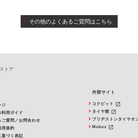
わせに限り、同時にご予約が出来ないものもございます。
日前までマイページからの予約日変更が可能です。
日前を過ぎている場合のご予約の日時変更につきましては、直
その他のよくあるご質問はこちら
由によりご予約のキャンセルをご希望の際は、直接ご予約いた
ンストア
外部サイト
launch
コクピット
ージ
launch
タイヤ館
の利用ガイド
ブリヂストンタイヤオ
るご質問／お問合わせ
launch
Mobox
利用規約
に基づく表記