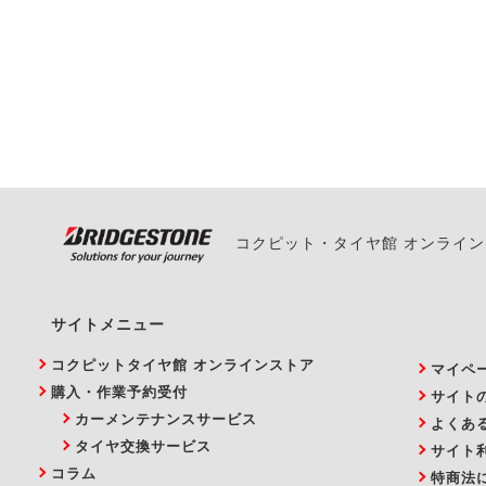
一部の商品・サービスの組み合
ご来店予約日の3営業
ご来店予約日の3営業
ください。
また、やむを得ない事
い。
コクピット・タイヤ館 オンライ
サイトメニュー
コクピットタイヤ館 オンラインストア
マイペ
購入・作業予約受付
サイト
カーメンテナンスサービス
よくあ
タイヤ交換サービス
サイト
コラム
特商法