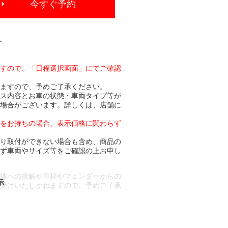
今すぐ予約
-
ますので、「日程選択画面」にてご確認
りますので、予めご了承ください。
ビス内容とお車の状態・車両タイプ等が
る場合がございます。詳しくは、店舗に
トをお持ちの場合、表示価格に関わらず
より取付ができない場合も含め、商品の
必ず車両やサイズ等をご確認の上お申し
車体への接触や車枠やフェンダーからの
お受けいたしかねますので、予めご了承
合もございます。
場合など含め)によっては、ご来店当日
ざいます。