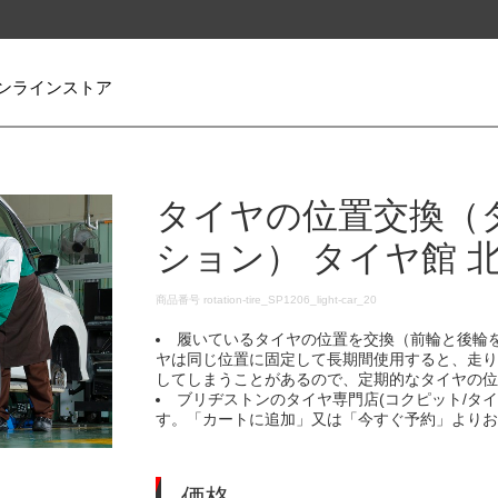
ンラインストア
タイヤの位置交換（
ション） タイヤ館 
DETAILS
商品番号
rotation-tire_SP1206_light-car_20
履いているタイヤの位置を交換（前輪と後輪
ヤは同じ位置に固定して長期間使用すると、走
してしまうことがあるので、定期的なタイヤの
ブリヂストンのタイヤ専門店(コクピット/タ
す。「カートに追加」又は「今すぐ予約」より
価格