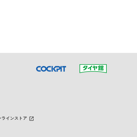
接ご予約の店舗までお問合せ
だいた店舗へご連絡くださ
launch
ンラインストア