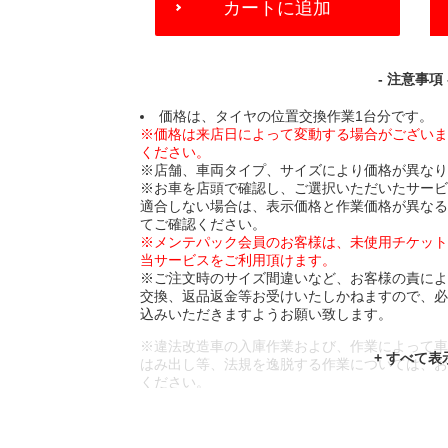
カートに追加
TO
CART
OPTIONS
- 注意事項 
価格は、タイヤの位置交換作業1台分です。
※価格は来店日によって変動する場合がござい
ください。
※店舗、車両タイプ、サイズにより価格が異な
※お車を店頭で確認し、ご選択いただいたサー
適合しない場合は、表示価格と作業価格が異な
てご確認ください。
※メンテパック会員のお客様は、未使用チケッ
当サービスをご利用頂けます。
※ご注文時のサイズ間違いなど、お客様の責に
交換、返品返金等お受けいたしかねますので、
込みいただきますようお願い致します。
※違法改造車の入庫作業および、作業によって
はみ出し等、法規を逸脱する作業については、
ください。
※輸入車や一部希少車種等には対応できない場
※おクルマの状態(作業の安全性を確保できない
であっても、作業をお断りさせて頂く場合もご