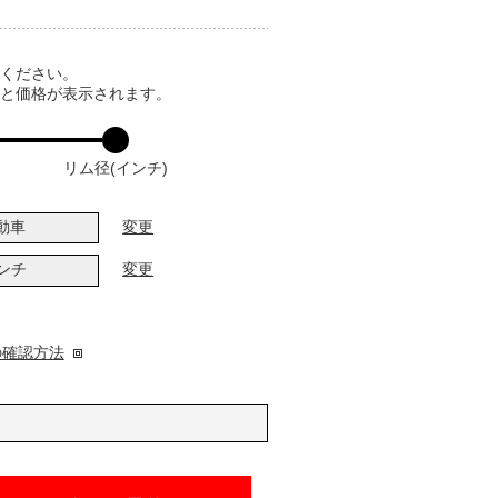
てください。
ると価格が表示されます。
リム径(インチ)
動車
変更
インチ
変更
の確認方法