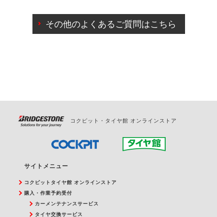
ご来店予約日の3営業日前までマイページからの予約
日変更が可能です。
その他のよくあるご質問はこちら
ご来店予約日の3営業日前を過ぎている場合のご予約
の日時変更につきましては、直接ご予約の店舗まで
お問合せください。
また、やむを得ない事由によりご予約のキャンセル
をご希望の際は、直接ご予約いただいた店舗へご連
絡ください。
コクピット・タイヤ館 オンラインストア
サイトメニュー
コクピットタイヤ館 オンラインストア
購入・作業予約受付
カーメンテナンスサービス
タイヤ交換サービス