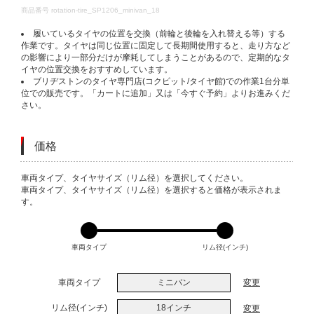
DETAILS
商品番号
rotation-tire_SP1206_minivan_18
履いているタイヤの位置を交換（前輪と後輪を入れ替える等）する
作業です。タイヤは同じ位置に固定して長期間使用すると、走り方など
の影響により一部分だけが摩耗してしまうことがあるので、定期的なタ
イヤの位置交換をおすすめしています。
ブリヂストンのタイヤ専門店(コクピット/タイヤ館)での作業1台分単
位での販売です。「カートに追加」又は「今すぐ予約」よりお進みくだ
さい。
価格
VARIATIONS
車両タイプ、タイヤサイズ（リム径）を選択してください。
車両タイプ、タイヤサイズ（リム径）を選択すると価格が表示されま
す。
車両タイプ
リム径(インチ)
車両タイプ
ミニバン
変更
リム径(インチ)
18インチ
変更