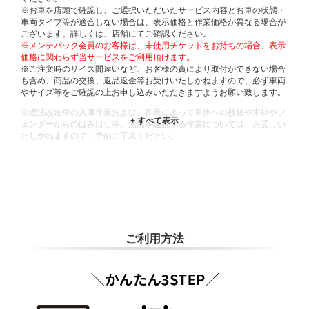
※お車を店頭で確認し、ご選択いただいたサービス内容とお車の状態・
車両タイプ等が適合しない場合は、表示価格と作業価格が異なる場合が
ございます。詳しくは、店舗にてご確認ください。
※メンテパック会員のお客様は、未使用チケットをお持ちの場合、表示
価格に関わらず当サービスをご利用頂けます。
※ご注文時のサイズ間違いなど、お客様の責により取付ができない場合
も含め、商品の交換、返品返金等お受けいたしかねますので、必ず車両
やサイズ等をご確認の上お申し込みいただきますようお願い致します。
※違法改造車の入庫作業および、作業によって車体への接触や車枠やフ
ェンダーからのはみ出し等、法規を逸脱する作業については、お受けい
たしかねますので、予めご了承ください。
※輸入車や一部希少車種等には対応できない場合もございます。
※おクルマの状態(作業の安全性を確保できない場合など含め)によって
は、ご来店当日であっても、作業をお断りさせて頂く場合もございま
す。
ADDITIONAL
INFORMATION
ご利用方法