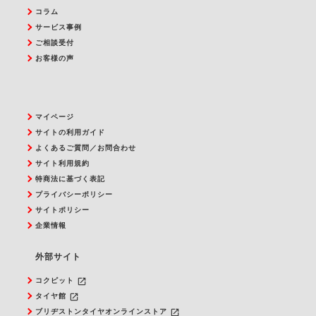
コラム
サービス事例
ご相談受付
お客様の声
マイページ
サイトの利用ガイド
よくあるご質問／お問合わせ
サイト利用規約
特商法に基づく表記
プライバシーポリシー
サイトポリシー
企業情報
外部サイト
launch
コクピット
launch
タイヤ館
launch
ブリヂストンタイヤオンラインストア