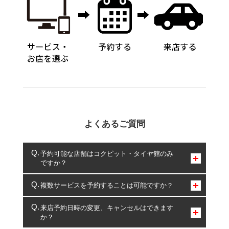
よくあるご質問
予約可能な店舗はコクピット・タイヤ館のみ
ですか？
コクピット・タイヤ館のみとなります。
複数サービスを予約することは可能ですか？
複数サービスのご予約は可能です。
来店予約日時の変更、キャンセルはできます
か？
一部の商品・サービスの組み合わせに限り、同時にご予約が
出来ないものもございます。