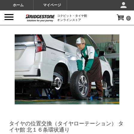
ホーム
マイページ
コクピット・タイヤ館
0
オンラインストア
IMAGES
タイヤの位置交換（タイヤローテーション） タ
イヤ館 北１６条環状通り