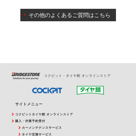
ご来店予約日の3営業日前までマイページからの予約
日変更が可能です。
その他のよくあるご質問はこちら
ご来店予約日の3営業日前を過ぎている場合のご予約
の日時変更につきましては、直接ご予約の店舗まで
お問合せください。
また、やむを得ない事由によりご予約のキャンセル
をご希望の際は、直接ご予約いただいた店舗へご連
絡ください。
コクピット・タイヤ館 オンラインストア
サイトメニュー
コクピットタイヤ館 オンラインストア
購入・作業予約受付
カーメンテナンスサービス
タイヤ交換サービス