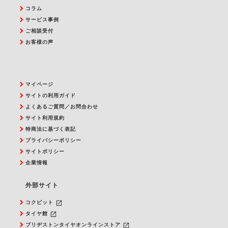
コラム
サービス事例
ご相談受付
お客様の声
マイページ
サイトの利用ガイド
よくあるご質問／お問合わせ
サイト利用規約
特商法に基づく表記
プライバシーポリシー
サイトポリシー
企業情報
外部サイト
launch
コクピット
launch
タイヤ館
launch
ブリヂストンタイヤオンラインストア