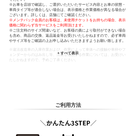
※お車を店頭で確認し、ご選択いただいたサービス内容とお車の状態・
車両タイプ等が適合しない場合は、表示価格と作業価格が異なる場合が
ございます。詳しくは、店舗にてご確認ください。
※メンテパック会員のお客様は、未使用チケットをお持ちの場合、表示
価格に関わらず当サービスをご利用頂けます。
※ご注文時のサイズ間違いなど、お客様の責により取付ができない場合
も含め、商品の交換、返品返金等お受けいたしかねますので、必ず車両
やサイズ等をご確認の上お申し込みいただきますようお願い致します。
※違法改造車の入庫作業および、作業によって車体への接触や車枠やフ
ェンダーからのはみ出し等、法規を逸脱する作業については、お受けい
たしかねますので、予めご了承ください。
※輸入車や一部希少車種等には対応できない場合もございます。
※おクルマの状態(作業の安全性を確保できない場合など含め)によって
は、ご来店当日であっても、作業をお断りさせて頂く場合もございま
す。
ADDITIONAL
INFORMATION
ご利用方法