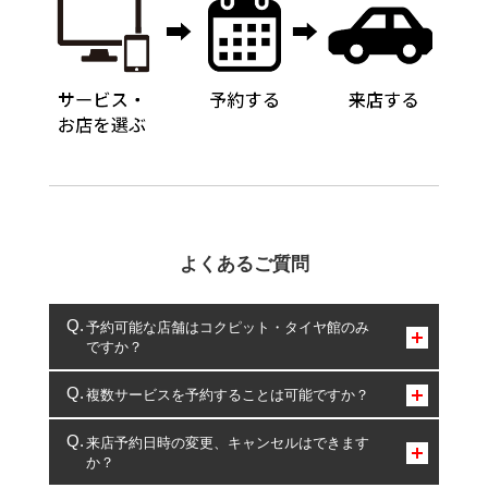
よくあるご質問
予約可能な店舗はコクピット・タイヤ館のみ
ですか？
コクピット・タイヤ館のみとなります。
複数サービスを予約することは可能ですか？
複数サービスのご予約は可能です。
来店予約日時の変更、キャンセルはできます
か？
一部の商品・サービスの組み合わせに限り、同時にご予約が
出来ないものもございます。