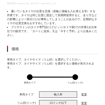
DETAILS
商品番号
rotation-tire_SP1207_imported_u13
履いているタイヤの位置を交換（前輪と後輪を入れ替える等）する
作業です。タイヤは同じ位置に固定して長期間使用すると、走り方など
の影響により一部分だけが摩耗してしまうことがあるので、定期的なタ
イヤの位置交換をおすすめしています。
ブリヂストンのタイヤ専門店(コクピット/タイヤ館)での作業1台分単
位での販売です。「カートに追加」又は「今すぐ予約」よりお進みくだ
さい。
価格
VARIATIONS
車両タイプ、タイヤサイズ（リム径）を選択してください。
車両タイプ、タイヤサイズ（リム径）を選択すると価格が表示されま
す。
車両タイプ
リム径(インチ)
車両タイプ
輸入車
変更
リム径(インチ)
13インチ以下
変更