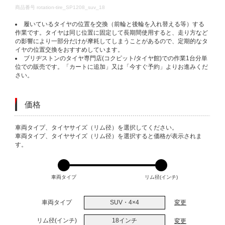
DETAILS
商品番号
rotation-tire_SP1208_suv_18
履いているタイヤの位置を交換（前輪と後輪を入れ替える等）する
作業です。タイヤは同じ位置に固定して長期間使用すると、走り方など
の影響により一部分だけが摩耗してしまうことがあるので、定期的なタ
イヤの位置交換をおすすめしています。
ブリヂストンのタイヤ専門店(コクピット/タイヤ館)での作業1台分単
位での販売です。「カートに追加」又は「今すぐ予約」よりお進みくだ
さい。
価格
VARIATIONS
車両タイプ、タイヤサイズ（リム径）を選択してください。
車両タイプ、タイヤサイズ（リム径）を選択すると価格が表示されま
す。
車両タイプ
リム径(インチ)
車両タイプ
SUV・4×4
変更
リム径(インチ)
18インチ
変更