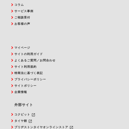
コラム
サービス事例
ご相談受付
お客様の声
マイページ
サイトの利用ガイド
よくあるご質問／お問合わせ
サイト利用規約
特商法に基づく表記
プライバシーポリシー
サイトポリシー
企業情報
外部サイト
launch
コクピット
launch
タイヤ館
launch
ブリヂストンタイヤオンラインストア