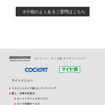
ご来店予約日の3営業日前までマイページからの予約
日変更が可能です。
その他のよくあるご質問はこちら
ご来店予約日の3営業日前を過ぎている場合のご予約
の日時変更につきましては、直接ご予約の店舗まで
お問合せください。
また、やむを得ない事由によりご予約のキャンセル
をご希望の際は、直接ご予約いただいた店舗へご連
絡ください。
コクピット・タイヤ館 オンラインストア
サイトメニュー
コクピットタイヤ館 オンラインストア
購入・作業予約受付
カーメンテナンスサービス
タイヤ交換サービス