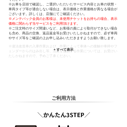
※お車を店頭で確認し、ご選択いただいたサービス内容とお車の状態・
車両タイプ等が適合しない場合は、表示価格と作業価格が異なる場合が
ございます。詳しくは、店舗にてご確認ください。
※メンテパック会員のお客様は、未使用チケットをお持ちの場合、表示
価格に関わらず当サービスをご利用頂けます。
※ご注文時のサイズ間違いなど、お客様の責により取付ができない場合
も含め、商品の交換、返品返金等お受けいたしかねますので、必ず車両
やサイズ等をご確認の上お申し込みいただきますようお願い致します。
※違法改造車の入庫作業および、作業によって車体への接触や車枠やフ
ェンダーからのはみ出し等、法規を逸脱する作業については、お受けい
たしかねますので、予めご了承ください。
※輸入車や一部希少車種等には対応できない場合もございます。
※おクルマの状態(作業の安全性を確保できない場合など含め)によって
は、ご来店当日であっても、作業をお断りさせて頂く場合もございま
す。
ADDITIONAL
INFORMATION
ご利用方法