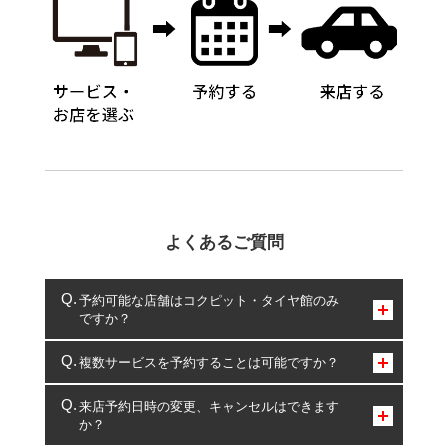
よくあるご質問
予約可能な店舗はコクピット・タイヤ館のみ
ですか？
コクピット・タイヤ館のみとなります。
複数サービスを予約することは可能ですか？
複数サービスのご予約は可能です。
来店予約日時の変更、キャンセルはできます
か？
一部の商品・サービスの組み合わせに限り、同時にご予約が
出来ないものもございます。