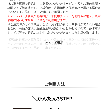
※お車を店頭で確認し、ご選択いただいたサービス内容とお車の状態・
車両タイプ等が適合しない場合は、表示価格と作業価格が異なる場合が
ございます。詳しくは、店舗にてご確認ください。
※メンテパック会員のお客様は、未使用チケットをお持ちの場合、表示
価格に関わらず当サービスをご利用頂けます。
※ご注文時のサイズ間違いなど、お客様の責により取付ができない場合
も含め、商品の交換、返品返金等お受けいたしかねますので、必ず車両
やサイズ等をご確認の上お申し込みいただきますようお願い致します。
※違法改造車の入庫作業および、作業によって車体への接触や車枠やフ
ェンダーからのはみ出し等、法規を逸脱する作業については、お受けい
たしかねますので、予めご了承ください。
※輸入車や一部希少車種等には対応できない場合もございます。
※おクルマの状態(作業の安全性を確保できない場合など含め)によって
は、ご来店当日であっても、作業をお断りさせて頂く場合もございま
す。
ADDITIONAL
INFORMATION
ご利用方法