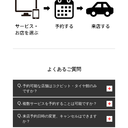
よくあるご質問
予約可能な店舗はコクピット・タイヤ館のみ
ですか？
コクピット・タイヤ館のみとなります。
複数サービスを予約することは可能ですか？
複数サービスのご予約は可能です。
来店予約日時の変更、キャンセルはできます
か？
一部の商品・サービスの組み合わせに限り、同時にご予約が
出来ないものもございます。