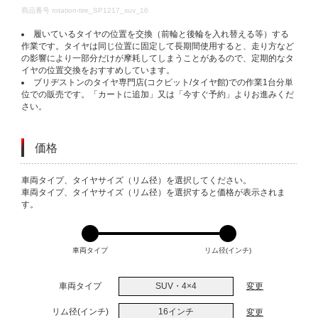
DETAILS
商品番号
rotation-tire_SP1217_suv_16
履いているタイヤの位置を交換（前輪と後輪を入れ替える等）する
作業です。タイヤは同じ位置に固定して長期間使用すると、走り方など
の影響により一部分だけが摩耗してしまうことがあるので、定期的なタ
イヤの位置交換をおすすめしています。
ブリヂストンのタイヤ専門店(コクピット/タイヤ館)での作業1台分単
位での販売です。「カートに追加」又は「今すぐ予約」よりお進みくだ
さい。
価格
VARIATIONS
車両タイプ、タイヤサイズ（リム径）を選択してください。
車両タイプ、タイヤサイズ（リム径）を選択すると価格が表示されま
す。
車両タイプ
リム径(インチ)
車両タイプ
SUV・4×4
変更
リム径(インチ)
16インチ
変更