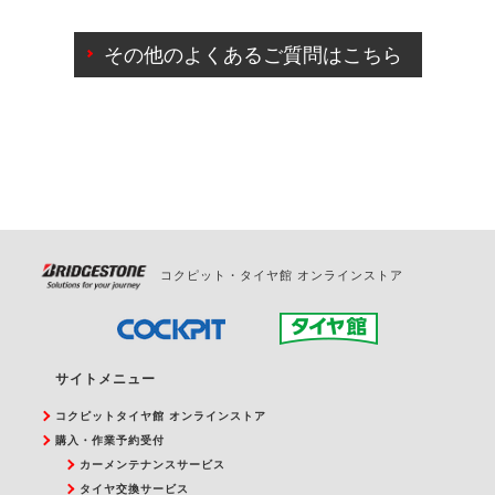
ご来店予約日の3営業日前までマイページからの予約
日変更が可能です。
その他のよくあるご質問はこちら
ご来店予約日の3営業日前を過ぎている場合のご予約
の日時変更につきましては、直接ご予約の店舗まで
お問合せください。
また、やむを得ない事由によりご予約のキャンセル
をご希望の際は、直接ご予約いただいた店舗へご連
絡ください。
コクピット・タイヤ館 オンラインストア
サイトメニュー
コクピットタイヤ館 オンラインストア
購入・作業予約受付
カーメンテナンスサービス
タイヤ交換サービス