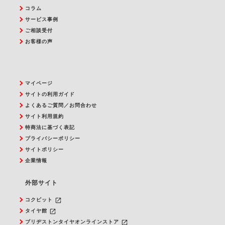
コラム
サービス事例
ご相談受付
お客様の声
マイページ
サイトの利用ガイド
よくあるご質問／お問合わせ
サイト利用規約
特商法に基づく表記
プライバシーポリシー
サイトポリシー
企業情報
外部サイト
launch
コクピット
launch
タイヤ館
launch
ブリヂストンタイヤオンラインストア