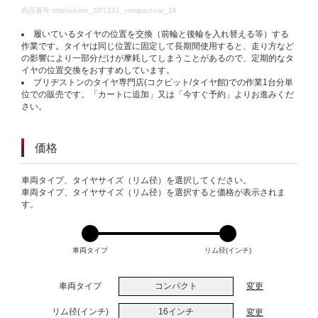
DETAILS
商品番号
rotation-tire_SP1231_compact-car_16
履いているタイヤの位置を交換（前輪と後輪を入れ替える等）する
作業です。タイヤは同じ位置に固定して長期間使用すると、走り方など
の影響により一部分だけが摩耗してしまうことがあるので、定期的なタ
イヤの位置交換をおすすめしています。
ブリヂストンのタイヤ専門店(コクピット/タイヤ館)での作業1台分単
位での販売です。「カートに追加」又は「今すぐ予約」よりお進みくだ
さい。
価格
VARIATIONS
車両タイプ、タイヤサイズ（リム径）を選択してください。
車両タイプ、タイヤサイズ（リム径）を選択すると価格が表示されま
す。
車両タイプ
リム径(インチ)
車両タイプ
コンパクト
変更
リム径(インチ)
16インチ
変更