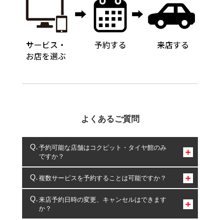
よくあるご質問
予約可能な店舗はコクピット・タイヤ館のみ
ですか？
コクピット・タイヤ館のみとなります。
複数サービスを予約することは可能ですか？
複数サービスのご予約は可能です。
来店予約日時の変更、キャンセルはできます
か？
一部の商品・サービスの組み合わせに限り、同時にご予約が
出来ないものもございます。