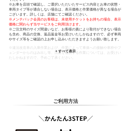
※お車を店頭で確認し、ご選択いただいたサービス内容とお車の状態・
車両タイプ等が適合しない場合は、表示価格と作業価格が異なる場合が
ございます。詳しくは、店舗にてご確認ください。
※メンテパック会員のお客様は、未使用チケットをお持ちの場合、表示
価格に関わらず当サービスをご利用頂けます。
※ご注文時のサイズ間違いなど、お客様の責により取付ができない場合
も含め、商品の交換、返品返金等お受けいたしかねますので、必ず車両
やサイズ等をご確認の上お申し込みいただきますようお願い致します。
※違法改造車の入庫作業および、作業によって車体への接触や車枠やフ
ェンダーからのはみ出し等、法規を逸脱する作業については、お受けい
たしかねますので、予めご了承ください。
※輸入車や一部希少車種等には対応できない場合もございます。
※おクルマの状態(作業の安全性を確保できない場合など含め)によって
は、ご来店当日であっても、作業をお断りさせて頂く場合もございま
す。
ADDITIONAL
INFORMATION
ご利用方法