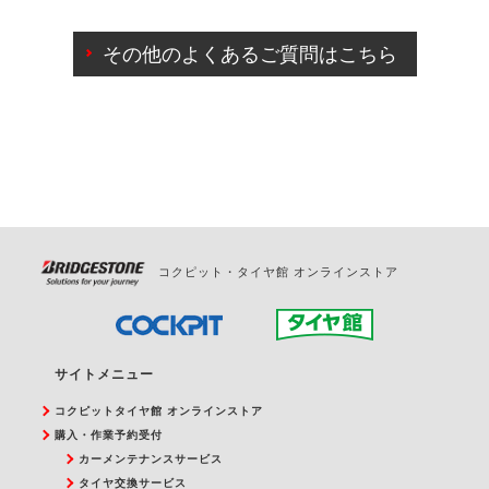
ご来店予約日の3営業日前までマイページからの予約
日変更が可能です。
その他のよくあるご質問はこちら
ご来店予約日の3営業日前を過ぎている場合のご予約
の日時変更につきましては、直接ご予約の店舗まで
お問合せください。
また、やむを得ない事由によりご予約のキャンセル
をご希望の際は、直接ご予約いただいた店舗へご連
絡ください。
コクピット・タイヤ館 オンラインストア
サイトメニュー
コクピットタイヤ館 オンラインストア
購入・作業予約受付
カーメンテナンスサービス
タイヤ交換サービス