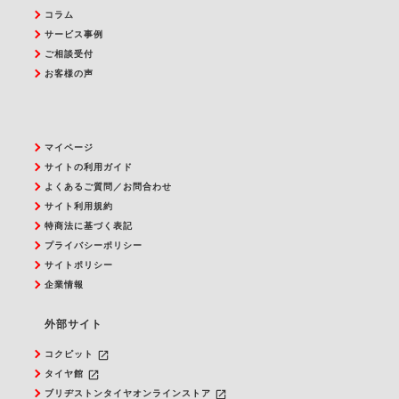
コラム
サービス事例
ご相談受付
お客様の声
マイページ
サイトの利用ガイド
よくあるご質問／お問合わせ
サイト利用規約
特商法に基づく表記
プライバシーポリシー
サイトポリシー
企業情報
外部サイト
launch
コクピット
launch
タイヤ館
launch
ブリヂストンタイヤオンラインストア