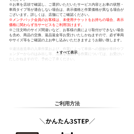
※お車を店頭で確認し、ご選択いただいたサービス内容とお車の状態・
車両タイプ等が適合しない場合は、表示価格と作業価格が異なる場合が
ございます。詳しくは、店舗にてご確認ください。
※メンテパック会員のお客様は、未使用チケットをお持ちの場合、表示
価格に関わらず当サービスをご利用頂けます。
※ご注文時のサイズ間違いなど、お客様の責により取付ができない場合
も含め、商品の交換、返品返金等お受けいたしかねますので、必ず車両
やサイズ等をご確認の上お申し込みいただきますようお願い致します。
※違法改造車の入庫作業および、作業によって車体への接触や車枠やフ
ェンダーからのはみ出し等、法規を逸脱する作業については、お受けい
たしかねますので、予めご了承ください。
※輸入車や一部希少車種等には対応できない場合もございます。
※おクルマの状態(作業の安全性を確保できない場合など含め)によって
は、ご来店当日であっても、作業をお断りさせて頂く場合もございま
す。
ADDITIONAL
INFORMATION
ご利用方法