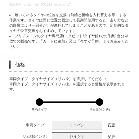
DETAILS
商品番号
rotation-tire_SP1231_minivan_17
履いているタイヤの位置を交換（前輪と後輪を入れ替える等）する
作業です。タイヤは同じ位置に固定して長期間使用すると、走り方など
の影響により一部分だけが摩耗してしまうことがあるので、定期的なタ
イヤの位置交換をおすすめしています。
ブリヂストンのタイヤ専門店(コクピット/タイヤ館)での作業1台分単
位での販売です。「カートに追加」又は「今すぐ予約」よりお進みくだ
さい。
価格
VARIATIONS
車両タイプ、タイヤサイズ（リム径）を選択してください。
車両タイプ、タイヤサイズ（リム径）を選択すると価格が表示されま
す。
車両タイプ
リム径(インチ)
車両タイプ
ミニバン
変更
リム径(インチ)
17インチ
変更