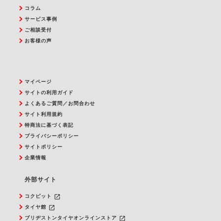
コラム
サービス事例
ご相談受付
お客様の声
マイページ
サイトの利用ガイド
よくあるご質問／お問合わせ
サイト利用規約
特商法に基づく表記
プライバシーポリシー
サイトポリシー
企業情報
外部サイト
launch
コクピット
launch
タイヤ館
launch
ブリヂストンタイヤオンラインストア