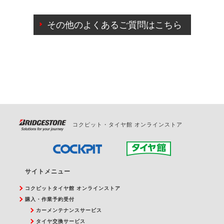
ご来店予約日の3営業日前までマイページからの予約
日変更が可能です。
その他のよくあるご質問はこちら
ご来店予約日の3営業日前を過ぎている場合のご予約
の日時変更につきましては、直接ご予約の店舗まで
お問合せください。
また、やむを得ない事由によりご予約のキャンセル
をご希望の際は、直接ご予約いただいた店舗へご連
絡ください。
コクピット・タイヤ館 オンラインストア
サイトメニュー
コクピットタイヤ館 オンラインストア
購入・作業予約受付
カーメンテナンスサービス
タイヤ交換サービス