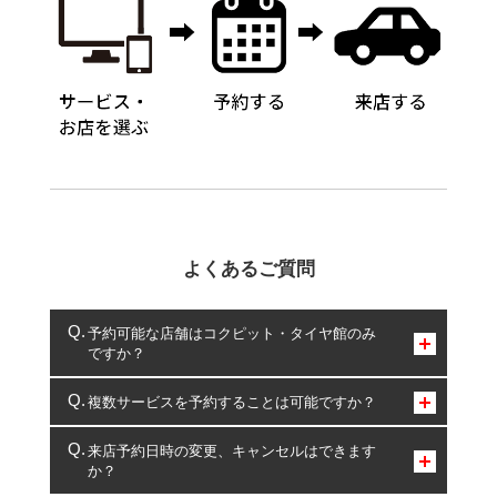
よくあるご質問
予約可能な店舗はコクピット・タイヤ館のみ
ですか？
コクピット・タイヤ館のみとなります。
複数サービスを予約することは可能ですか？
複数サービスのご予約は可能です。
来店予約日時の変更、キャンセルはできます
か？
一部の商品・サービスの組み合わせに限り、同時にご予約が
出来ないものもございます。