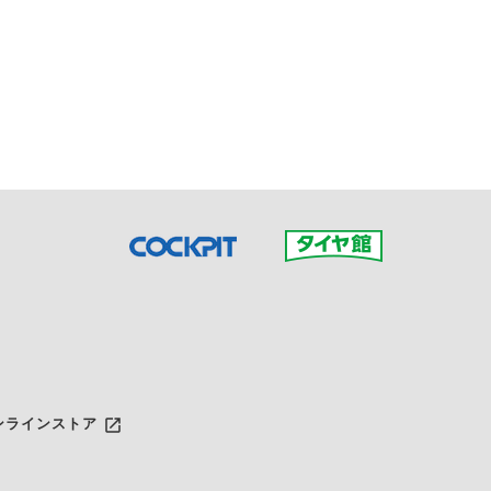
接ご予約の店舗までお問合せ
だいた店舗へご連絡くださ
launch
ンラインストア