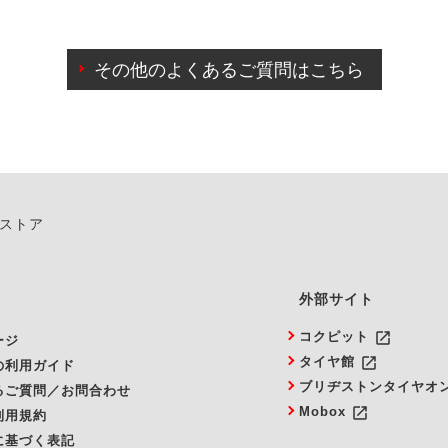
わせに限り、同時にご予約が出来ないものもございます。
日前までマイページからの予約日変更が可能です。
日前を過ぎている場合のご予約の日時変更につきましては、直
その他のよくあるご質問はこちら
由によりご予約のキャンセルをご希望の際は、直接ご予約いた
ンストア
外部サイト
launch
コクピット
ージ
launch
タイヤ館
の利用ガイド
ブリヂストンタイヤオ
るご質問／お問合わせ
launch
Mobox
利用規約
に基づく表記