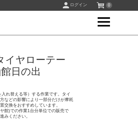
ログイン
0
タイヤローテー
函館日の出
を入れ替える等）する作業です。タイ
り方などの影響により一部分だけが摩耗
位置交換をおすすめしています。
イヤ館)での作業1台分単位での販売で
お進みください。