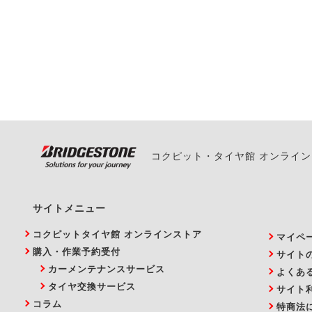
一部の商品・サービスの組み合
ご来店予約日の3営業
ご来店予約日の3営業
ください。
また、やむを得ない事
い。
コクピット・タイヤ館 オンライ
サイトメニュー
コクピットタイヤ館 オンラインストア
マイペ
購入・作業予約受付
サイト
カーメンテナンスサービス
よくあ
タイヤ交換サービス
サイト
コラム
特商法