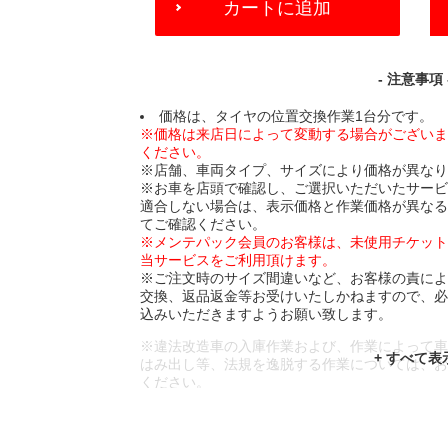
カートに追加
TO
CART
OPTIONS
- 注意事項 
価格は、タイヤの位置交換作業1台分です。
※価格は来店日によって変動する場合がござい
ください。
※店舗、車両タイプ、サイズにより価格が異な
※お車を店頭で確認し、ご選択いただいたサー
適合しない場合は、表示価格と作業価格が異な
てご確認ください。
※メンテパック会員のお客様は、未使用チケッ
当サービスをご利用頂けます。
※ご注文時のサイズ間違いなど、お客様の責に
交換、返品返金等お受けいたしかねますので、
込みいただきますようお願い致します。
※違法改造車の入庫作業および、作業によって
はみ出し等、法規を逸脱する作業については、
ください。
※輸入車や一部希少車種等には対応できない場
※おクルマの状態(作業の安全性を確保できない
であっても、作業をお断りさせて頂く場合もご