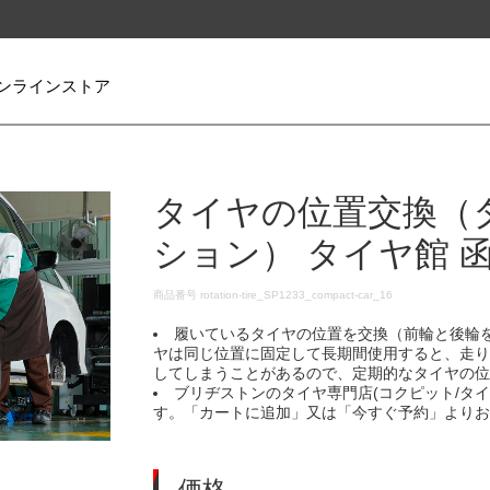
ンラインストア
タイヤの位置交換（
ション） タイヤ館 
DETAILS
商品番号
rotation-tire_SP1233_compact-car_16
履いているタイヤの位置を交換（前輪と後輪
ヤは同じ位置に固定して長期間使用すると、走
してしまうことがあるので、定期的なタイヤの
ブリヂストンのタイヤ専門店(コクピット/タ
す。「カートに追加」又は「今すぐ予約」より
価格