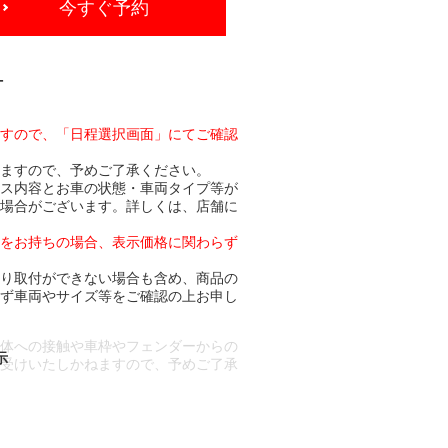
今すぐ予約
-
ますので、「日程選択画面」にてご確認
りますので、予めご了承ください。
ビス内容とお車の状態・車両タイプ等が
る場合がございます。詳しくは、店舗に
トをお持ちの場合、表示価格に関わらず
より取付ができない場合も含め、商品の
必ず車両やサイズ等をご確認の上お申し
車体への接触や車枠やフェンダーからの
お受けいたしかねますので、予めご了承
合もございます。
場合など含め)によっては、ご来店当日
ざいます。