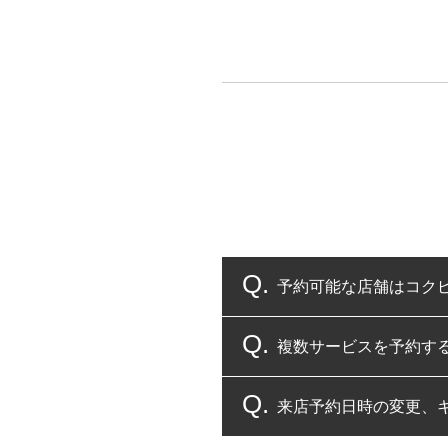
予約可能な店舗はコク
複数サービスを予約す
コクピット・タイヤ館
来店予約日時の変更、
複数サービスのご予約