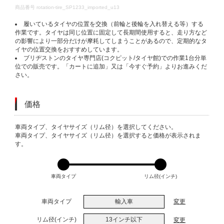
DETAILS
商品番号
rotation-tire_SP1233_imported_u13
履いているタイヤの位置を交換（前輪と後輪を入れ替える等）する
作業です。タイヤは同じ位置に固定して長期間使用すると、走り方など
の影響により一部分だけが摩耗してしまうことがあるので、定期的なタ
イヤの位置交換をおすすめしています。
ブリヂストンのタイヤ専門店(コクピット/タイヤ館)での作業1台分単
位での販売です。「カートに追加」又は「今すぐ予約」よりお進みくだ
さい。
価格
VARIATIONS
車両タイプ、タイヤサイズ（リム径）を選択してください。
車両タイプ、タイヤサイズ（リム径）を選択すると価格が表示されま
す。
車両タイプ
リム径(インチ)
車両タイプ
輸入車
変更
リム径(インチ)
13インチ以下
変更