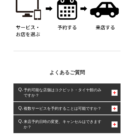
よくあるご質問
予約可能な店舗はコクピット・タイヤ館のみ
ですか？
コクピット・タイヤ館のみとなります。
複数サービスを予約することは可能ですか？
複数サービスのご予約は可能です。
来店予約日時の変更、キャンセルはできます
か？
一部の商品・サービスの組み合わせに限り、同時にご予約が
出来ないものもございます。