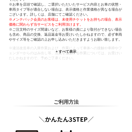
※お車を店頭で確認し、ご選択いただいたサービス内容とお車の状態・
車両タイプ等が適合しない場合は、表示価格と作業価格が異なる場合が
ございます。詳しくは、店舗にてご確認ください。
※メンテパック会員のお客様は、未使用チケットをお持ちの場合、表示
価格に関わらず当サービスをご利用頂けます。
※ご注文時のサイズ間違いなど、お客様の責により取付ができない場合
も含め、商品の交換、返品返金等お受けいたしかねますので、必ず車両
やサイズ等をご確認の上お申し込みいただきますようお願い致します。
※違法改造車の入庫作業および、作業によって車体への接触や車枠やフ
ェンダーからのはみ出し等、法規を逸脱する作業については、お受けい
たしかねますので、予めご了承ください。
※輸入車や一部希少車種等には対応できない場合もございます。
※おクルマの状態(作業の安全性を確保できない場合など含め)によって
は、ご来店当日であっても、作業をお断りさせて頂く場合もございま
す。
ADDITIONAL
INFORMATION
ご利用方法