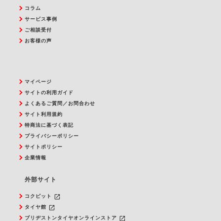
コラム
サービス事例
ご相談受付
お客様の声
マイページ
サイトの利用ガイド
よくあるご質問／お問合わせ
サイト利用規約
特商法に基づく表記
プライバシーポリシー
サイトポリシー
企業情報
外部サイト
launch
コクピット
launch
タイヤ館
launch
ブリヂストンタイヤオンラインストア