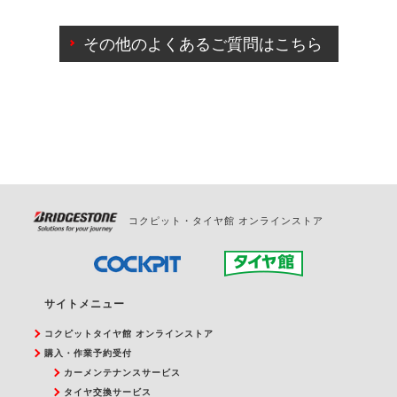
ご来店予約日の3営業日前までマイページからの予約
日変更が可能です。
その他のよくあるご質問はこちら
ご来店予約日の3営業日前を過ぎている場合のご予約
の日時変更につきましては、直接ご予約の店舗まで
お問合せください。
また、やむを得ない事由によりご予約のキャンセル
をご希望の際は、直接ご予約いただいた店舗へご連
絡ください。
コクピット・タイヤ館 オンラインストア
サイトメニュー
コクピットタイヤ館 オンラインストア
購入・作業予約受付
カーメンテナンスサービス
タイヤ交換サービス