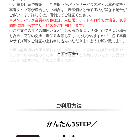
※お車を店頭で確認し、ご選択いただいたサービス内容とお車の状態・
車両タイプ等が適合しない場合は、表示価格と作業価格が異なる場合が
ございます。詳しくは、店舗にてご確認ください。
※メンテパック会員のお客様は、未使用チケットをお持ちの場合、表示
価格に関わらず当サービスをご利用頂けます。
※ご注文時のサイズ間違いなど、お客様の責により取付ができない場合
も含め、商品の交換、返品返金等お受けいたしかねますので、必ず車両
やサイズ等をご確認の上お申し込みいただきますようお願い致します。
※違法改造車の入庫作業および、作業によって車体への接触や車枠やフ
ェンダーからのはみ出し等、法規を逸脱する作業については、お受けい
たしかねますので、予めご了承ください。
※輸入車や一部希少車種等には対応できない場合もございます。
※おクルマの状態(作業の安全性を確保できない場合など含め)によって
は、ご来店当日であっても、作業をお断りさせて頂く場合もございま
す。
ADDITIONAL
INFORMATION
ご利用方法