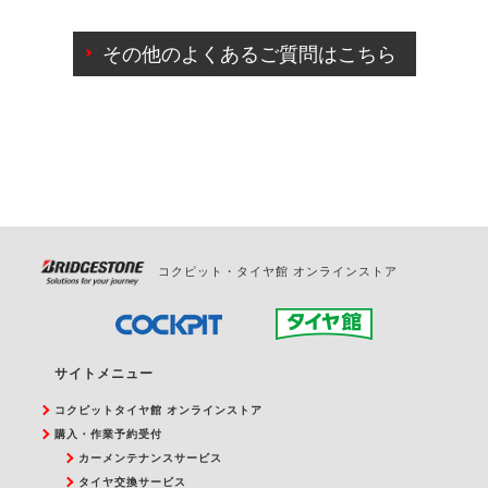
ご来店予約日の3営業日前までマイページからの予約
日変更が可能です。
その他のよくあるご質問はこちら
ご来店予約日の3営業日前を過ぎている場合のご予約
の日時変更につきましては、直接ご予約の店舗まで
お問合せください。
また、やむを得ない事由によりご予約のキャンセル
をご希望の際は、直接ご予約いただいた店舗へご連
絡ください。
コクピット・タイヤ館 オンラインストア
サイトメニュー
コクピットタイヤ館 オンラインストア
購入・作業予約受付
カーメンテナンスサービス
タイヤ交換サービス