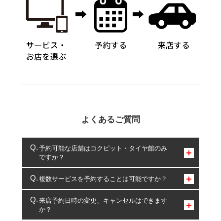
よくあるご質問
予約可能な店舗はコクピット・タイヤ館のみ
ですか？
コクピット・タイヤ館のみとなります。
複数サービスを予約することは可能ですか？
複数サービスのご予約は可能です。
来店予約日時の変更、キャンセルはできます
か？
一部の商品・サービスの組み合わせに限り、同時にご予約が
出来ないものもございます。