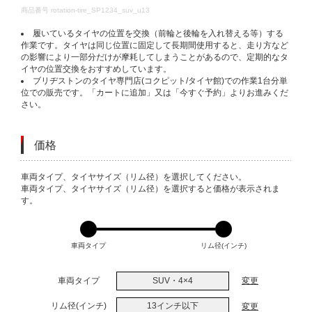
DETAILS
商品番号
rotation-tire_SP1234_suv_u13
履いているタイヤの位置を交換（前輪と後輪を入れ替える等）する
作業です。タイヤは同じ位置に固定して長期間使用すると、走り方など
の影響により一部分だけが摩耗してしまうことがあるので、定期的なタ
イヤの位置交換をおすすめしています。
ブリヂストンのタイヤ専門店(コクピット/タイヤ館)での作業1台分単
位での販売です。「カートに追加」又は「今すぐ予約」よりお進みくだ
さい。
価格
VARIATIONS
車両タイプ、タイヤサイズ（リム径）を選択してください。
車両タイプ、タイヤサイズ（リム径）を選択すると価格が表示されま
す。
車両タイプ
リム径(インチ)
車両タイプ
SUV・4×4
変更
リム径(インチ)
13インチ以下
変更