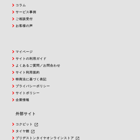
コラム
サービス事例
ご相談受付
お客様の声
マイページ
サイトの利用ガイド
よくあるご質問／お問合わせ
サイト利用規約
特商法に基づく表記
プライバシーポリシー
サイトポリシー
企業情報
外部サイト
launch
コクピット
launch
タイヤ館
launch
ブリヂストンタイヤオンラインストア