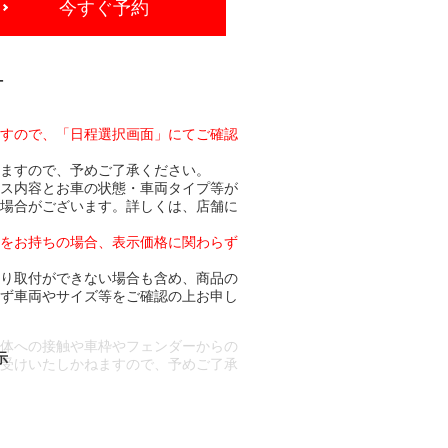
今すぐ予約
-
ますので、「日程選択画面」にてご確認
りますので、予めご了承ください。
ビス内容とお車の状態・車両タイプ等が
る場合がございます。詳しくは、店舗に
トをお持ちの場合、表示価格に関わらず
より取付ができない場合も含め、商品の
必ず車両やサイズ等をご確認の上お申し
車体への接触や車枠やフェンダーからの
お受けいたしかねますので、予めご了承
合もございます。
場合など含め)によっては、ご来店当日
ざいます。