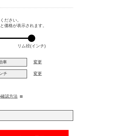
てください。
ると価格が表示されます。
リム径(インチ)
動車
変更
インチ
変更
の確認方法