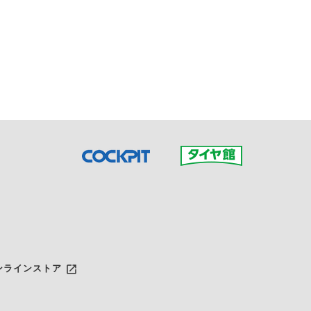
接ご予約の店舗までお問合せ
だいた店舗へご連絡くださ
launch
ンラインストア