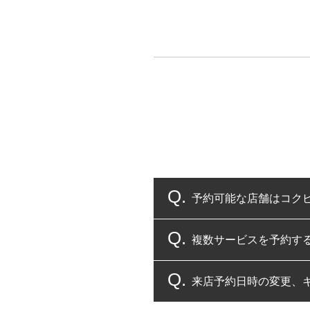
予約可能な店舗はコク
複数サービスを予約す
コクピット・タイヤ館
来店予約日時の変更、
複数サービスのご予約