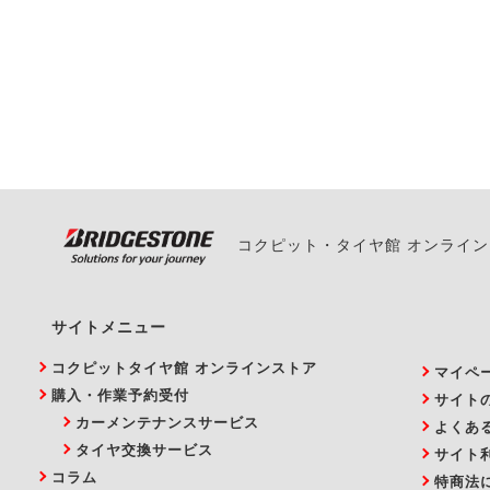
一部の商品・サービスの組み合
ご来店予約日の3営業
ご来店予約日の3営業
ください。
また、やむを得ない事
い。
コクピット・タイヤ館 オンライ
サイトメニュー
コクピットタイヤ館 オンラインストア
マイペ
購入・作業予約受付
サイト
カーメンテナンスサービス
よくあ
タイヤ交換サービス
サイト
コラム
特商法