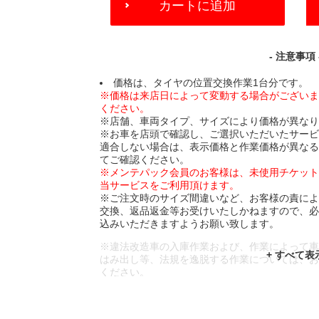
カートに追加
TO
CART
OPTIONS
- 注意事項 
価格は、タイヤの位置交換作業1台分です。
※価格は来店日によって変動する場合がござい
ください。
※店舗、車両タイプ、サイズにより価格が異な
※お車を店頭で確認し、ご選択いただいたサー
適合しない場合は、表示価格と作業価格が異な
てご確認ください。
※メンテパック会員のお客様は、未使用チケッ
当サービスをご利用頂けます。
※ご注文時のサイズ間違いなど、お客様の責に
交換、返品返金等お受けいたしかねますので、
込みいただきますようお願い致します。
※違法改造車の入庫作業および、作業によって
はみ出し等、法規を逸脱する作業については、
ください。
※輸入車や一部希少車種等には対応できない場
※おクルマの状態(作業の安全性を確保できない
であっても、作業をお断りさせて頂く場合もご