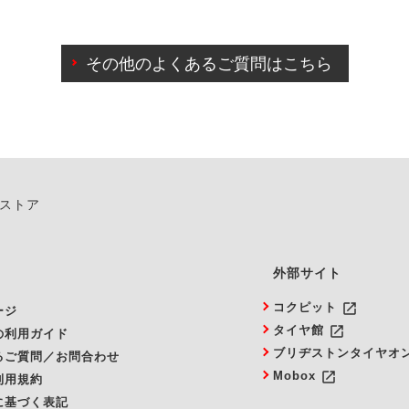
わせに限り、同時にご予約が出来ないものもございます。
日前までマイページからの予約日変更が可能です。
日前を過ぎている場合のご予約の日時変更につきましては、直
その他のよくあるご質問はこちら
由によりご予約のキャンセルをご希望の際は、直接ご予約いた
ンストア
外部サイト
launch
コクピット
ージ
launch
タイヤ館
の利用ガイド
ブリヂストンタイヤオ
るご質問／お問合わせ
launch
Mobox
利用規約
に基づく表記