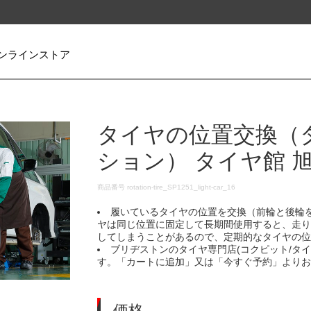
ンラインストア
タイヤの位置交換（
ション） タイヤ館 
DETAILS
商品番号
rotation-tire_SP1251_light-car_16
履いているタイヤの位置を交換（前輪と後輪
ヤは同じ位置に固定して長期間使用すると、走
してしまうことがあるので、定期的なタイヤの
ブリヂストンのタイヤ専門店(コクピット/タ
す。「カートに追加」又は「今すぐ予約」より
価格