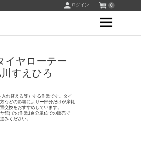
ログイン
0
タイヤローテー
旭川すえひろ
を入れ替える等）する作業です。タイ
り方などの影響により一部分だけが摩耗
位置交換をおすすめしています。
イヤ館)での作業1台分単位での販売で
お進みください。