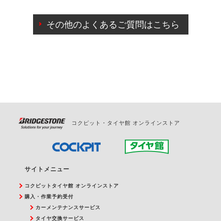
ご来店予約日の3営業日前までマイページからの予約
日変更が可能です。
その他のよくあるご質問はこちら
ご来店予約日の3営業日前を過ぎている場合のご予約
の日時変更につきましては、直接ご予約の店舗まで
お問合せください。
また、やむを得ない事由によりご予約のキャンセル
をご希望の際は、直接ご予約いただいた店舗へご連
絡ください。
コクピット・タイヤ館 オンラインストア
サイトメニュー
コクピットタイヤ館 オンラインストア
購入・作業予約受付
カーメンテナンスサービス
タイヤ交換サービス