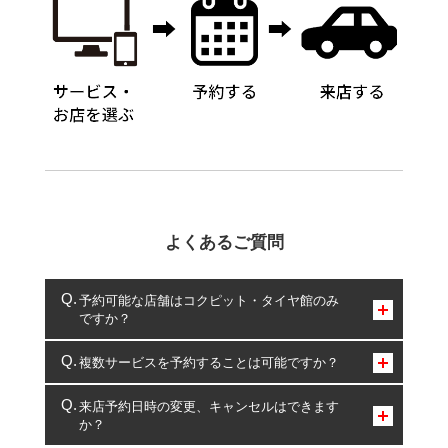
よくあるご質問
予約可能な店舗はコクピット・タイヤ館のみ
ですか？
コクピット・タイヤ館のみとなります。
複数サービスを予約することは可能ですか？
複数サービスのご予約は可能です。
来店予約日時の変更、キャンセルはできます
か？
一部の商品・サービスの組み合わせに限り、同時にご予約が
出来ないものもございます。