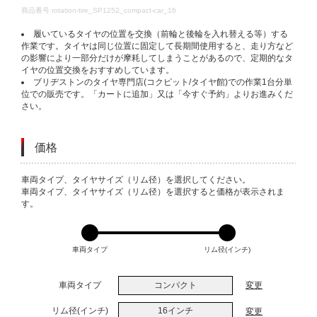
DETAILS
商品番号
rotation-tire_SP1252_compact-car_16
履いているタイヤの位置を交換（前輪と後輪を入れ替える等）する
作業です。タイヤは同じ位置に固定して長期間使用すると、走り方など
の影響により一部分だけが摩耗してしまうことがあるので、定期的なタ
イヤの位置交換をおすすめしています。
ブリヂストンのタイヤ専門店(コクピット/タイヤ館)での作業1台分単
位での販売です。「カートに追加」又は「今すぐ予約」よりお進みくだ
さい。
価格
VARIATIONS
車両タイプ、タイヤサイズ（リム径）を選択してください。
車両タイプ、タイヤサイズ（リム径）を選択すると価格が表示されま
す。
車両タイプ
リム径(インチ)
車両タイプ
コンパクト
変更
リム径(インチ)
16インチ
変更