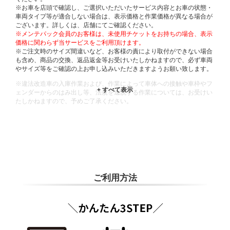
※お車を店頭で確認し、ご選択いただいたサービス内容とお車の状態・
車両タイプ等が適合しない場合は、表示価格と作業価格が異なる場合が
ございます。詳しくは、店舗にてご確認ください。
※メンテパック会員のお客様は、未使用チケットをお持ちの場合、表示
価格に関わらず当サービスをご利用頂けます。
※ご注文時のサイズ間違いなど、お客様の責により取付ができない場合
も含め、商品の交換、返品返金等お受けいたしかねますので、必ず車両
やサイズ等をご確認の上お申し込みいただきますようお願い致します。
※違法改造車の入庫作業および、作業によって車体への接触や車枠やフ
ェンダーからのはみ出し等、法規を逸脱する作業については、お受けい
たしかねますので、予めご了承ください。
※輸入車や一部希少車種等には対応できない場合もございます。
※おクルマの状態(作業の安全性を確保できない場合など含め)によって
は、ご来店当日であっても、作業をお断りさせて頂く場合もございま
す。
ADDITIONAL
INFORMATION
ご利用方法