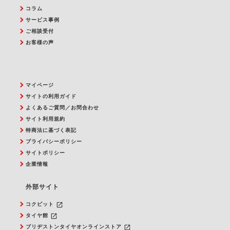
コラム
サービス事例
ご相談受付
お客様の声
マイページ
サイトの利用ガイド
よくあるご質問／お問合わせ
サイト利用規約
特商法に基づく表記
プライバシーポリシー
サイトポリシー
企業情報
外部サイト
launch
コクピット
launch
タイヤ館
launch
ブリヂストンタイヤオンラインストア