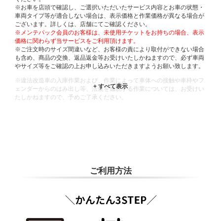
※お車を店頭で確認し、ご選択いただいたサービス内容とお車の状態・
車両タイプ等が適合しない場合は、表示価格と作業価格が異なる場合が
ございます。詳しくは、店舗にてご確認ください。
※メンテパック会員のお客様は、未使用チケットをお持ちの場合、表示
価格に関わらず当サービスをご利用頂けます。
※ご注文時のサイズ間違いなど、お客様の責により取付ができない場合
も含め、商品の交換、返品返金等お受けいたしかねますので、必ず車両
やサイズ等をご確認の上お申し込みいただきますようお願い致します。
※違法改造車の入庫作業および、作業によって車体への接触や車枠やフ
ェンダーからのはみ出し等、法規を逸脱する作業については、お受けい
たしかねますので、予めご了承ください。
※輸入車や一部希少車種等には対応できない場合もございます。
※おクルマの状態(作業の安全性を確保できない場合など含め)によって
は、ご来店当日であっても、作業をお断りさせて頂く場合もございま
す。
ADDITIONAL
INFORMATION
ご利用方法