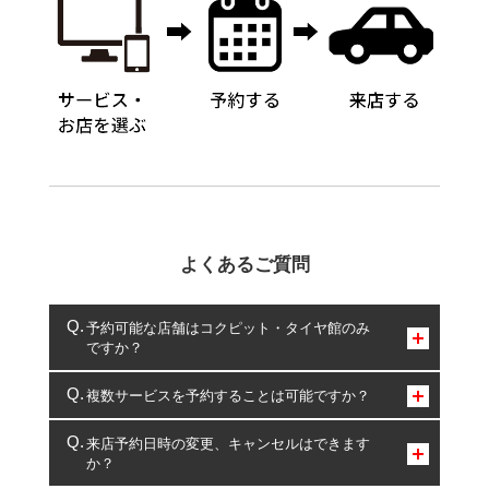
よくあるご質問
予約可能な店舗はコクピット・タイヤ館のみ
ですか？
コクピット・タイヤ館のみとなります。
複数サービスを予約することは可能ですか？
複数サービスのご予約は可能です。
来店予約日時の変更、キャンセルはできます
か？
一部の商品・サービスの組み合わせに限り、同時にご予約が
出来ないものもございます。