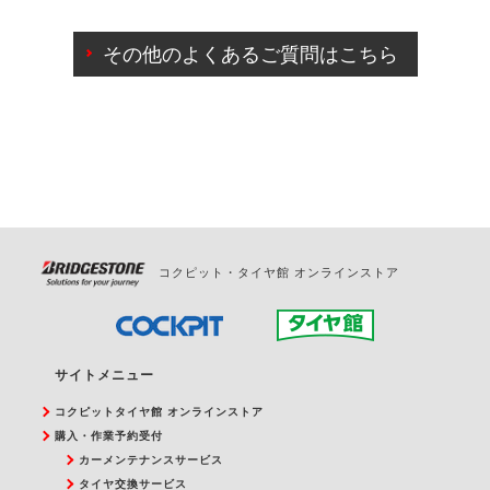
ご来店予約日の3営業日前までマイページからの予約
日変更が可能です。
その他のよくあるご質問はこちら
ご来店予約日の3営業日前を過ぎている場合のご予約
の日時変更につきましては、直接ご予約の店舗まで
お問合せください。
また、やむを得ない事由によりご予約のキャンセル
をご希望の際は、直接ご予約いただいた店舗へご連
絡ください。
コクピット・タイヤ館 オンラインストア
サイトメニュー
コクピットタイヤ館 オンラインストア
購入・作業予約受付
カーメンテナンスサービス
タイヤ交換サービス