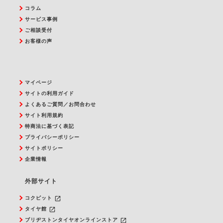
コラム
サービス事例
ご相談受付
お客様の声
マイページ
サイトの利用ガイド
よくあるご質問／お問合わせ
サイト利用規約
特商法に基づく表記
プライバシーポリシー
サイトポリシー
企業情報
外部サイト
launch
コクピット
launch
タイヤ館
launch
ブリヂストンタイヤオンラインストア