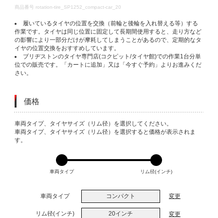
DETAILS
商品番号
rotation-tire_SP1252_compact-car_20
履いているタイヤの位置を交換（前輪と後輪を入れ替える等）する
作業です。タイヤは同じ位置に固定して長期間使用すると、走り方など
の影響により一部分だけが摩耗してしまうことがあるので、定期的なタ
イヤの位置交換をおすすめしています。
ブリヂストンのタイヤ専門店(コクピット/タイヤ館)での作業1台分単
位での販売です。「カートに追加」又は「今すぐ予約」よりお進みくだ
さい。
価格
VARIATIONS
車両タイプ、タイヤサイズ（リム径）を選択してください。
車両タイプ、タイヤサイズ（リム径）を選択すると価格が表示されま
す。
車両タイプ
リム径(インチ)
車両タイプ
コンパクト
変更
リム径(インチ)
20インチ
変更