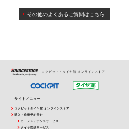
ご来店予約日の3営業日前までマイページからの予約
日変更が可能です。
その他のよくあるご質問はこちら
ご来店予約日の3営業日前を過ぎている場合のご予約
の日時変更につきましては、直接ご予約の店舗まで
お問合せください。
また、やむを得ない事由によりご予約のキャンセル
をご希望の際は、直接ご予約いただいた店舗へご連
絡ください。
コクピット・タイヤ館 オンラインストア
サイトメニュー
コクピットタイヤ館 オンラインストア
購入・作業予約受付
カーメンテナンスサービス
タイヤ交換サービス