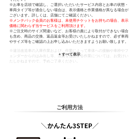
※お車を店頭で確認し、ご選択いただいたサービス内容とお車の状態・
車両タイプ等が適合しない場合は、表示価格と作業価格が異なる場合が
ございます。詳しくは、店舗にてご確認ください。
※メンテパック会員のお客様は、未使用チケットをお持ちの場合、表示
価格に関わらず当サービスをご利用頂けます。
※ご注文時のサイズ間違いなど、お客様の責により取付ができない場合
も含め、商品の交換、返品返金等お受けいたしかねますので、必ず車両
やサイズ等をご確認の上お申し込みいただきますようお願い致します。
※違法改造車の入庫作業および、作業によって車体への接触や車枠やフ
ェンダーからのはみ出し等、法規を逸脱する作業については、お受けい
たしかねますので、予めご了承ください。
※輸入車や一部希少車種等には対応できない場合もございます。
※おクルマの状態(作業の安全性を確保できない場合など含め)によって
は、ご来店当日であっても、作業をお断りさせて頂く場合もございま
す。
ADDITIONAL
INFORMATION
ご利用方法