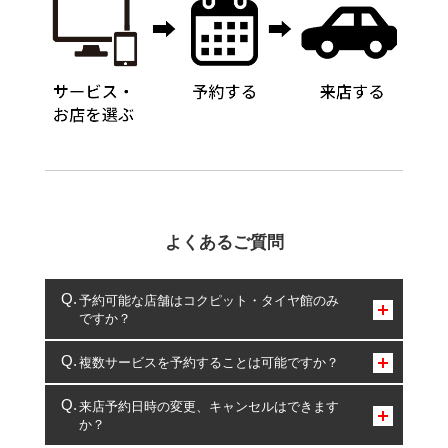
よくあるご質問
予約可能な店舗はコクピット・タイヤ館のみ
ですか？
コクピット・タイヤ館のみとなります。
複数サービスを予約することは可能ですか？
複数サービスのご予約は可能です。
来店予約日時の変更、キャンセルはできます
か？
一部の商品・サービスの組み合わせに限り、同時にご予約が
出来ないものもございます。