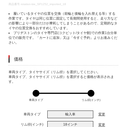
DETAILS
商品番号
rotation-tire_SP1252_imported_18
履いているタイヤの位置を交換（前輪と後輪を入れ替える等）する
作業です。タイヤは同じ位置に固定して長期間使用すると、走り方など
の影響により一部分だけが摩耗してしまうことがあるので、定期的なタ
イヤの位置交換をおすすめしています。
ブリヂストンのタイヤ専門店(コクピット/タイヤ館)での作業1台分単
位での販売です。「カートに追加」又は「今すぐ予約」よりお進みくだ
さい。
価格
VARIATIONS
車両タイプ、タイヤサイズ（リム径）を選択してください。
車両タイプ、タイヤサイズ（リム径）を選択すると価格が表示されま
す。
車両タイプ
リム径(インチ)
車両タイプ
輸入車
変更
リム径(インチ)
18インチ
変更