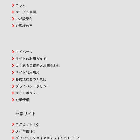
コラム
サービス事例
ご相談受付
お客様の声
マイページ
サイトの利用ガイド
よくあるご質問／お問合わせ
サイト利用規約
特商法に基づく表記
プライバシーポリシー
サイトポリシー
企業情報
外部サイト
launch
コクピット
launch
タイヤ館
launch
ブリヂストンタイヤオンラインストア