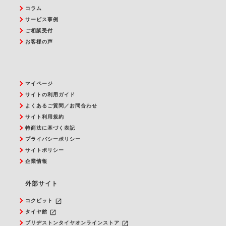
コラム
サービス事例
ご相談受付
お客様の声
マイページ
サイトの利用ガイド
よくあるご質問／お問合わせ
サイト利用規約
特商法に基づく表記
プライバシーポリシー
サイトポリシー
企業情報
外部サイト
launch
コクピット
launch
タイヤ館
launch
ブリヂストンタイヤオンラインストア