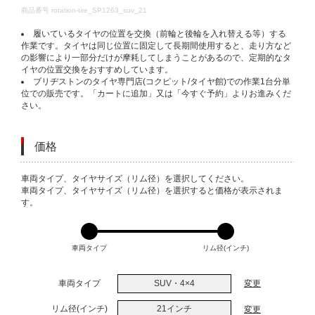
DETAILS
商品番号
rotation-tire_SP1263_suv_21
履いているタイヤの位置を交換（前輪と後輪を入れ替える等）する
作業です。タイヤは同じ位置に固定して長期間使用すると、走り方など
の影響により一部分だけが摩耗してしまうことがあるので、定期的なタ
イヤの位置交換をおすすめしています。
ブリヂストンのタイヤ専門店(コクピット/タイヤ館)での作業1台分単
位での販売です。「カートに追加」又は「今すぐ予約」よりお進みくだ
さい。
価格
VARIATIONS
車両タイプ、タイヤサイズ（リム径）を選択してください。
車両タイプ、タイヤサイズ（リム径）を選択すると価格が表示されま
す。
車両タイプ
リム径(インチ)
車両タイプ
SUV・4×4
変更
リム径(インチ)
21インチ
変更