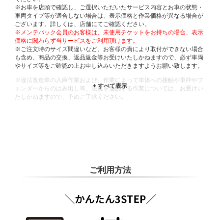
※お車を店頭で確認し、ご選択いただいたサービス内容とお車の状態・
車両タイプ等が適合しない場合は、表示価格と作業価格が異なる場合が
ございます。詳しくは、店舗にてご確認ください。
※メンテパック会員のお客様は、未使用チケットをお持ちの場合、表示
価格に関わらず当サービスをご利用頂けます。
※ご注文時のサイズ間違いなど、お客様の責により取付ができない場合
も含め、商品の交換、返品返金等お受けいたしかねますので、必ず車両
やサイズ等をご確認の上お申し込みいただきますようお願い致します。
※違法改造車の入庫作業および、作業によって車体への接触や車枠やフ
ェンダーからのはみ出し等、法規を逸脱する作業については、お受けい
たしかねますので、予めご了承ください。
※輸入車や一部希少車種等には対応できない場合もございます。
※おクルマの状態(作業の安全性を確保できない場合など含め)によって
は、ご来店当日であっても、作業をお断りさせて頂く場合もございま
す。
ADDITIONAL
INFORMATION
ご利用方法