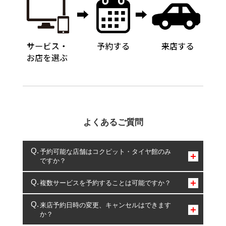
よくあるご質問
予約可能な店舗はコクピット・タイヤ館のみ
ですか？
コクピット・タイヤ館のみとなります。
複数サービスを予約することは可能ですか？
複数サービスのご予約は可能です。
来店予約日時の変更、キャンセルはできます
か？
一部の商品・サービスの組み合わせに限り、同時にご予約が
出来ないものもございます。