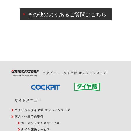
ご来店予約日の3営業日前までマイページからの予約
日変更が可能です。
その他のよくあるご質問はこちら
ご来店予約日の3営業日前を過ぎている場合のご予約
の日時変更につきましては、直接ご予約の店舗まで
お問合せください。
また、やむを得ない事由によりご予約のキャンセル
をご希望の際は、直接ご予約いただいた店舗へご連
絡ください。
コクピット・タイヤ館 オンラインストア
サイトメニュー
コクピットタイヤ館 オンラインストア
購入・作業予約受付
カーメンテナンスサービス
タイヤ交換サービス