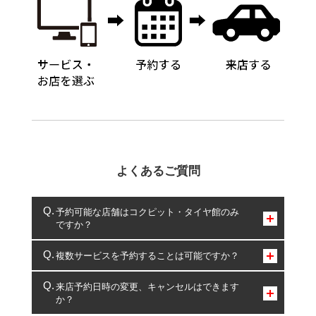
よくあるご質問
予約可能な店舗はコクピット・タイヤ館のみ
ですか？
コクピット・タイヤ館のみとなります。
複数サービスを予約することは可能ですか？
複数サービスのご予約は可能です。
来店予約日時の変更、キャンセルはできます
か？
一部の商品・サービスの組み合わせに限り、同時にご予約が
出来ないものもございます。