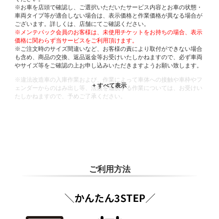
※お車を店頭で確認し、ご選択いただいたサービス内容とお車の状態・
車両タイプ等が適合しない場合は、表示価格と作業価格が異なる場合が
ございます。詳しくは、店舗にてご確認ください。
※メンテパック会員のお客様は、未使用チケットをお持ちの場合、表示
価格に関わらず当サービスをご利用頂けます。
※ご注文時のサイズ間違いなど、お客様の責により取付ができない場合
も含め、商品の交換、返品返金等お受けいたしかねますので、必ず車両
やサイズ等をご確認の上お申し込みいただきますようお願い致します。
※違法改造車の入庫作業および、作業によって車体への接触や車枠やフ
ェンダーからのはみ出し等、法規を逸脱する作業については、お受けい
たしかねますので、予めご了承ください。
※輸入車や一部希少車種等には対応できない場合もございます。
※おクルマの状態(作業の安全性を確保できない場合など含め)によって
は、ご来店当日であっても、作業をお断りさせて頂く場合もございま
す。
ADDITIONAL
INFORMATION
ご利用方法