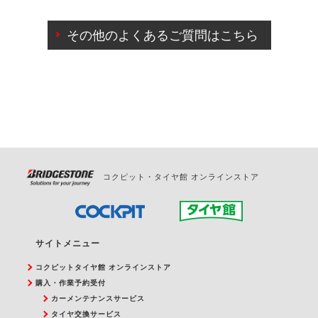
ご来店予約日の3営業日前までマイページからの予約
日変更が可能です。
その他のよくあるご質問はこちら
ご来店予約日の3営業日前を過ぎている場合のご予約
の日時変更につきましては、直接ご予約の店舗まで
お問合せください。
また、やむを得ない事由によりご予約のキャンセル
をご希望の際は、直接ご予約いただいた店舗へご連
絡ください。
コクピット・タイヤ館 オンラインストア
サイトメニュー
コクピットタイヤ館 オンラインストア
購入・作業予約受付
カーメンテナンスサービス
タイヤ交換サービス