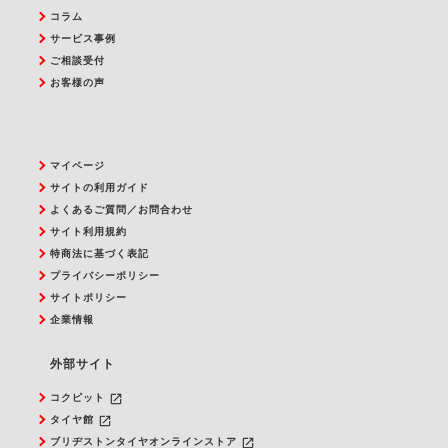
コラム
サービス事例
ご相談受付
お客様の声
マイページ
サイトの利用ガイド
よくあるご質問／お問合わせ
サイト利用規約
特商法に基づく表記
プライバシーポリシー
サイトポリシー
企業情報
外部サイト
launch
コクピット
launch
タイヤ館
launch
ブリヂストンタイヤオンラインストア