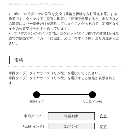
DETAILS
商品番号
rotation-tire_SP1271_light-car_21
履いているタイヤの位置を交換（前輪と後輪を入れ替える等）する
作業です。タイヤは同じ位置に固定して長期間使用すると、走り方など
の影響により一部分だけが摩耗してしまうことがあるので、定期的なタ
イヤの位置交換をおすすめしています。
ブリヂストンのタイヤ専門店(コクピット/タイヤ館)での作業1台分単
位での販売です。「カートに追加」又は「今すぐ予約」よりお進みくだ
さい。
価格
VARIATIONS
車両タイプ、タイヤサイズ（リム径）を選択してください。
車両タイプ、タイヤサイズ（リム径）を選択すると価格が表示されま
す。
車両タイプ
リム径(インチ)
車両タイプ
軽自動車
変更
リム径(インチ)
21インチ
変更