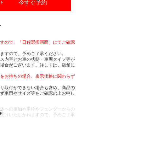
今すぐ予約
-
ますので、「日程選択画面」にてご確認
りますので、予めご了承ください。
ビス内容とお車の状態・車両タイプ等が
る場合がございます。詳しくは、店舗に
トをお持ちの場合、表示価格に関わらず
より取付ができない場合も含め、商品の
必ず車両やサイズ等をご確認の上お申し
車体への接触や車枠やフェンダーからの
お受けいたしかねますので、予めご了承
合もございます。
場合など含め)によっては、ご来店当日
ざいます。