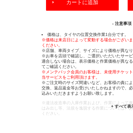
カートに追加
TO
CART
OPTIONS
- 注意事項 
価格は、タイヤの位置交換作業1台分です。
※価格は来店日によって変動する場合がござい
ください。
※店舗、車両タイプ、サイズにより価格が異な
※お車を店頭で確認し、ご選択いただいたサー
適合しない場合は、表示価格と作業価格が異な
てご確認ください。
※メンテパック会員のお客様は、未使用チケッ
当サービスをご利用頂けます。
※ご注文時のサイズ間違いなど、お客様の責に
交換、返品返金等お受けいたしかねますので、
込みいただきますようお願い致します。
※違法改造車の入庫作業および、作業によって
はみ出し等、法規を逸脱する作業については、
ください。
※輸入車や一部希少車種等には対応できない場
※おクルマの状態(作業の安全性を確保できない
であっても、作業をお断りさせて頂く場合もご