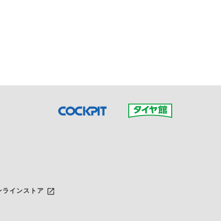
接ご予約の店舗までお問合せ
だいた店舗へご連絡くださ
launch
ンラインストア