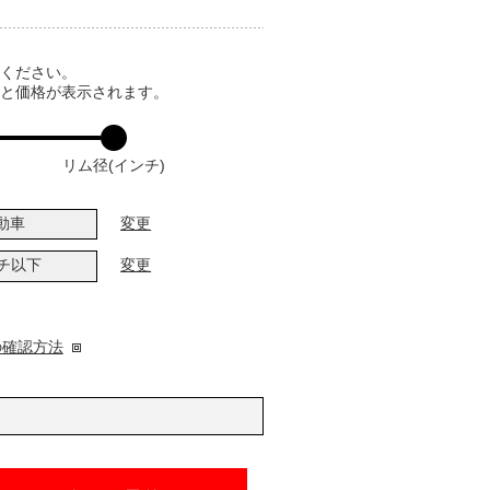
てください。
ると価格が表示されます。
リム径(インチ)
動車
変更
ンチ以下
変更
の確認方法