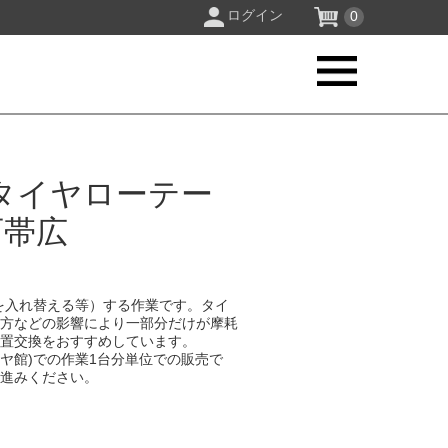
ログイン
0
タイヤローテー
西帯広
を入れ替える等）する作業です。タイ
り方などの影響により一部分だけが摩耗
位置交換をおすすめしています。
イヤ館)での作業1台分単位での販売で
お進みください。