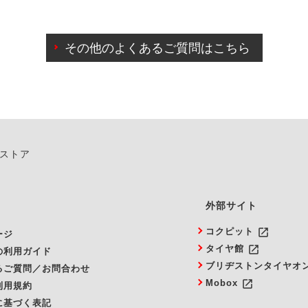
わせに限り、同時にご予約が出来ないものもございます。
日前までマイページからの予約日変更が可能です。
日前を過ぎている場合のご予約の日時変更につきましては、直
その他のよくあるご質問はこちら
由によりご予約のキャンセルをご希望の際は、直接ご予約いた
ンストア
外部サイト
launch
コクピット
ージ
launch
タイヤ館
の利用ガイド
ブリヂストンタイヤオ
るご質問／お問合わせ
launch
Mobox
利用規約
に基づく表記