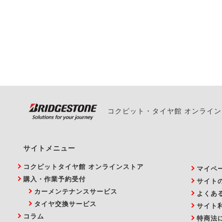
一部の商品・サービスの組み合
ご来店予約日の3営業
ご来店予約日の3営業
ください。
また、やむを得ない事
い。
コクピット・タイヤ館 オンライ
サイトメニュー
コクピットタイヤ館 オンラインストア
マイペ
購入・作業予約受付
サイト
カーメンテナンスサービス
よくあ
タイヤ交換サービス
サイト
コラム
特商法