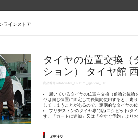
ンラインストア
タイヤの位置交換（
ション） タイヤ館 
DETAILS
商品番号
rotation-tire_SP1271_light-car_u13
履いているタイヤの位置を交換（前輪と後輪
ヤは同じ位置に固定して長期間使用すると、走
してしまうことがあるので、定期的なタイヤの
ブリヂストンのタイヤ専門店(コクピット/タ
す。「カートに追加」又は「今すぐ予約」より
価格