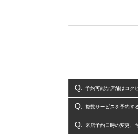
予約可能な店舗はコク
複数サービスを予約す
コクピット・タイヤ館
来店予約日時の変更、
複数サービスのご予約