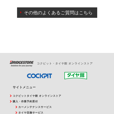
ご来店予約日の3営業日前までマイページからの予約
日変更が可能です。
その他のよくあるご質問はこちら
ご来店予約日の3営業日前を過ぎている場合のご予約
の日時変更につきましては、直接ご予約の店舗まで
お問合せください。
また、やむを得ない事由によりご予約のキャンセル
をご希望の際は、直接ご予約いただいた店舗へご連
絡ください。
コクピット・タイヤ館 オンラインストア
サイトメニュー
コクピットタイヤ館 オンラインストア
購入・作業予約受付
カーメンテナンスサービス
タイヤ交換サービス