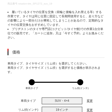
DETAILS
商品番号
rotation-tire_SP1272_suv_19
履いているタイヤの位置を交換（前輪と後輪を入れ替える等）する
作業です。タイヤは同じ位置に固定して長期間使用すると、走り方など
の影響により一部分だけが摩耗してしまうことがあるので、定期的なタ
イヤの位置交換をおすすめしています。
ブリヂストンのタイヤ専門店(コクピット/タイヤ館)での作業1台分単
位での販売です。「カートに追加」又は「今すぐ予約」よりお進みくだ
さい。
価格
VARIATIONS
車両タイプ、タイヤサイズ（リム径）を選択してください。
車両タイプ、タイヤサイズ（リム径）を選択すると価格が表示されま
す。
車両タイプ
リム径(インチ)
車両タイプ
SUV・4×4
変更
リム径(インチ)
19インチ
変更