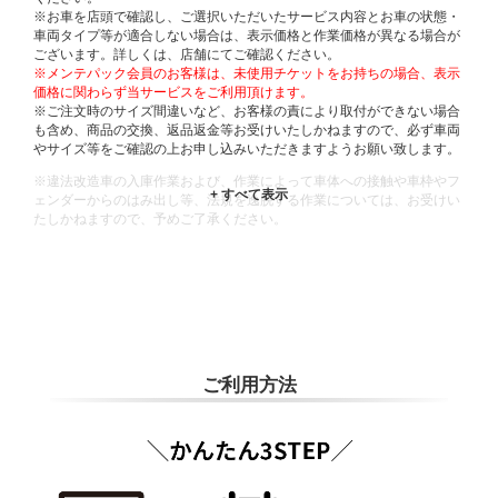
※お車を店頭で確認し、ご選択いただいたサービス内容とお車の状態・
車両タイプ等が適合しない場合は、表示価格と作業価格が異なる場合が
ございます。詳しくは、店舗にてご確認ください。
※メンテパック会員のお客様は、未使用チケットをお持ちの場合、表示
価格に関わらず当サービスをご利用頂けます。
※ご注文時のサイズ間違いなど、お客様の責により取付ができない場合
も含め、商品の交換、返品返金等お受けいたしかねますので、必ず車両
やサイズ等をご確認の上お申し込みいただきますようお願い致します。
※違法改造車の入庫作業および、作業によって車体への接触や車枠やフ
ェンダーからのはみ出し等、法規を逸脱する作業については、お受けい
たしかねますので、予めご了承ください。
※輸入車や一部希少車種等には対応できない場合もございます。
※おクルマの状態(作業の安全性を確保できない場合など含め)によって
は、ご来店当日であっても、作業をお断りさせて頂く場合もございま
す。
ADDITIONAL
INFORMATION
ご利用方法