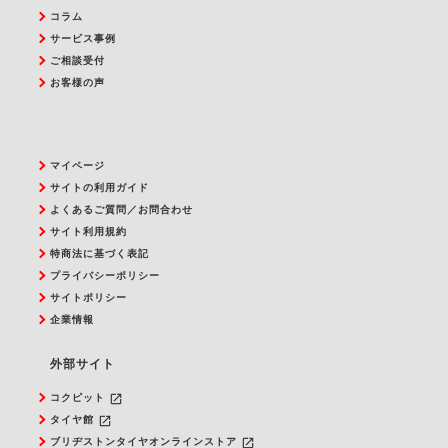
コラム
サービス事例
ご相談受付
お客様の声
マイページ
サイトの利用ガイド
よくあるご質問／お問合わせ
サイト利用規約
特商法に基づく表記
プライバシーポリシー
サイトポリシー
企業情報
外部サイト
launch
コクピット
launch
タイヤ館
launch
ブリヂストンタイヤオンラインストア