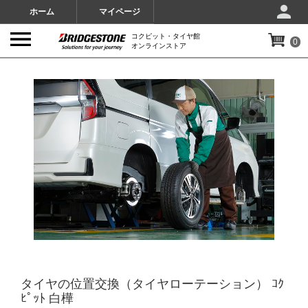
ホーム
マイページ
コクピット・タイヤ館
0
オンラインストア
IMAGES
タイヤの位置交換（タイヤローテーション） ｺｸ
ﾋﾟｯﾄ 白樺