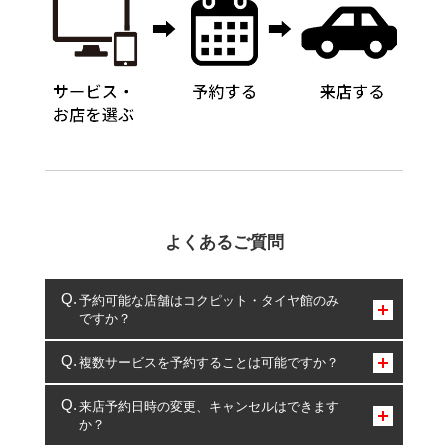
よくあるご質問
予約可能な店舗はコクピット・タイヤ館のみ
ですか？
コクピット・タイヤ館のみとなります。
複数サービスを予約することは可能ですか？
複数サービスのご予約は可能です。
来店予約日時の変更、キャンセルはできます
か？
一部の商品・サービスの組み合わせに限り、同時にご予約が
出来ないものもございます。