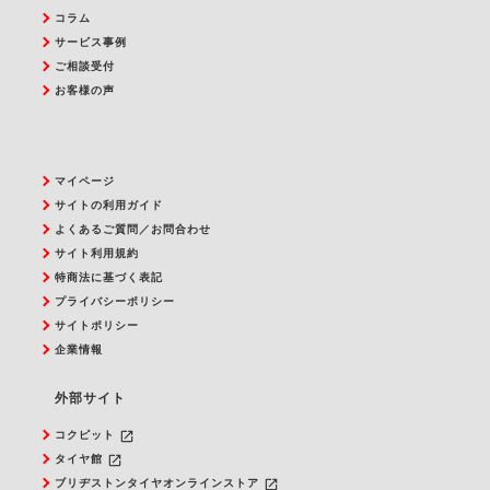
コラム
サービス事例
ご相談受付
お客様の声
マイページ
サイトの利用ガイド
よくあるご質問／お問合わせ
サイト利用規約
特商法に基づく表記
プライバシーポリシー
サイトポリシー
企業情報
外部サイト
launch
コクピット
launch
タイヤ館
launch
ブリヂストンタイヤオンラインストア