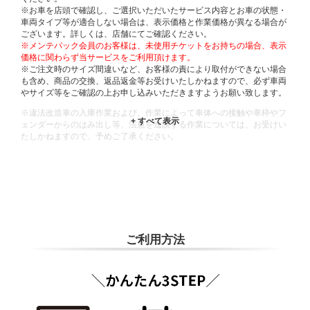
※お車を店頭で確認し、ご選択いただいたサービス内容とお車の状態・
車両タイプ等が適合しない場合は、表示価格と作業価格が異なる場合が
ございます。詳しくは、店舗にてご確認ください。
※メンテパック会員のお客様は、未使用チケットをお持ちの場合、表示
価格に関わらず当サービスをご利用頂けます。
※ご注文時のサイズ間違いなど、お客様の責により取付ができない場合
も含め、商品の交換、返品返金等お受けいたしかねますので、必ず車両
やサイズ等をご確認の上お申し込みいただきますようお願い致します。
※違法改造車の入庫作業および、作業によって車体への接触や車枠やフ
ェンダーからのはみ出し等、法規を逸脱する作業については、お受けい
たしかねますので、予めご了承ください。
※輸入車や一部希少車種等には対応できない場合もございます。
※おクルマの状態(作業の安全性を確保できない場合など含め)によって
は、ご来店当日であっても、作業をお断りさせて頂く場合もございま
す。
ADDITIONAL
INFORMATION
ご利用方法