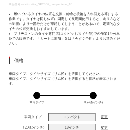
DETAILS
商品番号
rotation-tire_SP2006_compact-car_18
履いているタイヤの位置を交換（前輪と後輪を入れ替える等）する
作業です。タイヤは同じ位置に固定して長期間使用すると、走り方など
の影響により一部分だけが摩耗してしまうことがあるので、定期的なタ
イヤの位置交換をおすすめしています。
ブリヂストンのタイヤ専門店(コクピット/タイヤ館)での作業1台分単
位での販売です。「カートに追加」又は「今すぐ予約」よりお進みくだ
さい。
価格
VARIATIONS
車両タイプ、タイヤサイズ（リム径）を選択してください。
車両タイプ、タイヤサイズ（リム径）を選択すると価格が表示されま
す。
車両タイプ
リム径(インチ)
車両タイプ
コンパクト
変更
リム径(インチ)
18インチ
変更