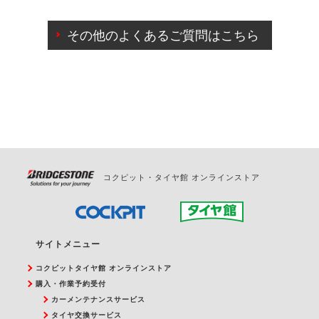
ご来店予約日の3営業日前までマイページからの予約
日変更が可能です。
その他のよくあるご質問はこちら
ご来店予約日の3営業日前を過ぎている場合のご予約
の日時変更につきましては、直接ご予約の店舗まで
お問合せください。
また、やむを得ない事由によりご予約のキャンセル
をご希望の際は、直接ご予約いただいた店舗へご連
絡ください。
コクピット・タイヤ館 オンラインストア
サイトメニュー
コクピットタイヤ館 オンラインストア
購入・作業予約受付
カーメンテナンスサービス
タイヤ交換サービス