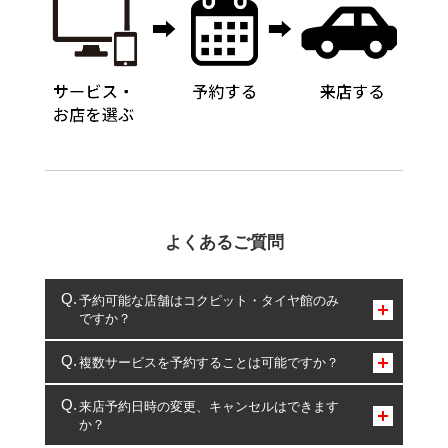
よくあるご質問
予約可能な店舗はコクピット・タイヤ館のみ
ですか？
コクピット・タイヤ館のみとなります。
複数サービスを予約することは可能ですか？
複数サービスのご予約は可能です。
来店予約日時の変更、キャンセルはできます
か？
一部の商品・サービスの組み合わせに限り、同時にご予約が
出来ないものもございます。