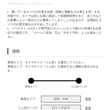
DETAILS
商品番号
rotation-tire_SP2022_suv_u13
履いているタイヤの位置を交換（前輪と後輪を入れ替える等）する
作業です。タイヤは同じ位置に固定して長期間使用すると、走り方など
の影響により一部分だけが摩耗してしまうことがあるので、定期的なタ
イヤの位置交換をおすすめしています。
ブリヂストンのタイヤ専門店(コクピット/タイヤ館)での作業1台分単
位での販売です。「カートに追加」又は「今すぐ予約」よりお進みくだ
さい。
価格
VARIATIONS
車両タイプ、タイヤサイズ（リム径）を選択してください。
車両タイプ、タイヤサイズ（リム径）を選択すると価格が表示されま
す。
車両タイプ
リム径(インチ)
車両タイプ
SUV・4×4
変更
リム径(インチ)
13インチ以下
変更