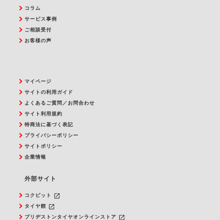
コラム
サービス事例
ご相談受付
お客様の声
マイページ
サイトの利用ガイド
よくあるご質問／お問合わせ
サイト利用規約
特商法に基づく表記
プライバシーポリシー
サイトポリシー
企業情報
外部サイト
launch
コクピット
launch
タイヤ館
launch
ブリヂストンタイヤオンラインストア