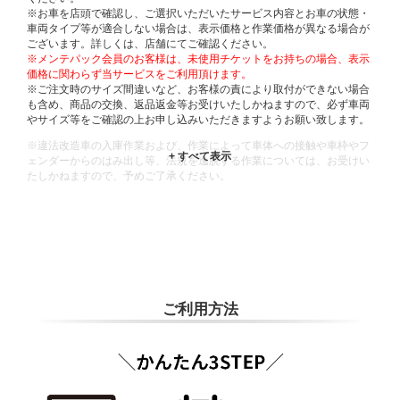
※お車を店頭で確認し、ご選択いただいたサービス内容とお車の状態・
車両タイプ等が適合しない場合は、表示価格と作業価格が異なる場合が
ございます。詳しくは、店舗にてご確認ください。
※メンテパック会員のお客様は、未使用チケットをお持ちの場合、表示
価格に関わらず当サービスをご利用頂けます。
※ご注文時のサイズ間違いなど、お客様の責により取付ができない場合
も含め、商品の交換、返品返金等お受けいたしかねますので、必ず車両
やサイズ等をご確認の上お申し込みいただきますようお願い致します。
※違法改造車の入庫作業および、作業によって車体への接触や車枠やフ
ェンダーからのはみ出し等、法規を逸脱する作業については、お受けい
たしかねますので、予めご了承ください。
※輸入車や一部希少車種等には対応できない場合もございます。
※おクルマの状態(作業の安全性を確保できない場合など含め)によって
は、ご来店当日であっても、作業をお断りさせて頂く場合もございま
す。
ADDITIONAL
INFORMATION
ご利用方法