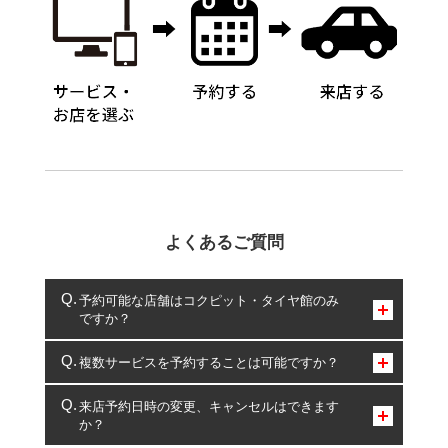
よくあるご質問
予約可能な店舗はコクピット・タイヤ館のみ
ですか？
コクピット・タイヤ館のみとなります。
複数サービスを予約することは可能ですか？
複数サービスのご予約は可能です。
来店予約日時の変更、キャンセルはできます
か？
一部の商品・サービスの組み合わせに限り、同時にご予約が
出来ないものもございます。