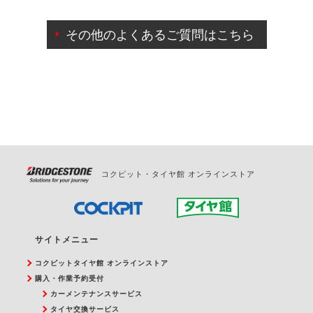
ご来店予約日の3営業日前までマイページからの予約
日変更が可能です。
その他のよくあるご質問はこちら
ご来店予約日の3営業日前を過ぎている場合のご予約
の日時変更につきましては、直接ご予約の店舗まで
お問合せください。
また、やむを得ない事由によりご予約のキャンセル
をご希望の際は、直接ご予約いただいた店舗へご連
絡ください。
コクピット・タイヤ館 オンラインストア
サイトメニュー
コクピットタイヤ館 オンラインストア
購入・作業予約受付
カーメンテナンスサービス
タイヤ交換サービス