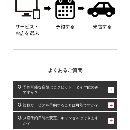
よくあるご質問
予約可能な店舗はコクピット・タイヤ館のみ
ですか？
コクピット・タイヤ館のみとなります。
複数サービスを予約することは可能ですか？
複数サービスのご予約は可能です。
来店予約日時の変更、キャンセルはできます
か？
一部の商品・サービスの組み合わせに限り、同時にご予約が
出来ないものもございます。