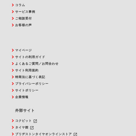
コラム
サービス事例
ご相談受付
お客様の声
マイページ
サイトの利用ガイド
よくあるご質問／お問合わせ
サイト利用規約
特商法に基づく表記
プライバシーポリシー
サイトポリシー
企業情報
外部サイト
launch
コクピット
launch
タイヤ館
launch
ブリヂストンタイヤオンラインストア