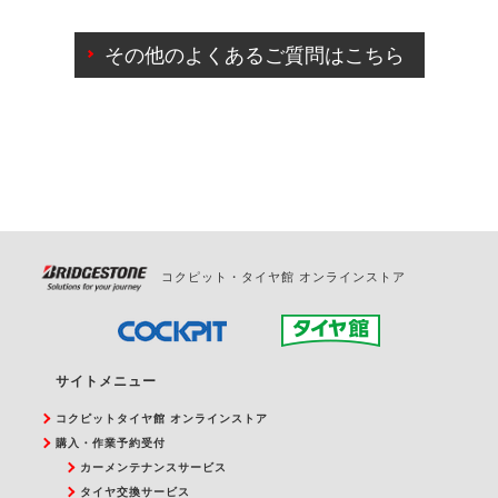
ご来店予約日の3営業日前までマイページからの予約
日変更が可能です。
その他のよくあるご質問はこちら
ご来店予約日の3営業日前を過ぎている場合のご予約
の日時変更につきましては、直接ご予約の店舗まで
お問合せください。
また、やむを得ない事由によりご予約のキャンセル
をご希望の際は、直接ご予約いただいた店舗へご連
絡ください。
コクピット・タイヤ館 オンラインストア
サイトメニュー
コクピットタイヤ館 オンラインストア
購入・作業予約受付
カーメンテナンスサービス
タイヤ交換サービス