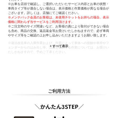
※お車を店頭で確認し、ご選択いただいたサービス内容とお車の状態・
車両タイプ等が適合しない場合は、表示価格と作業価格が異なる場合が
ございます。詳しくは、店舗にてご確認ください。
※メンテパック会員のお客様は、未使用チケットをお持ちの場合、表示
価格に関わらず当サービスをご利用頂けます。
※ご注文時のサイズ間違いなど、お客様の責により取付ができない場合
も含め、商品の交換、返品返金等お受けいたしかねますので、必ず車両
やサイズ等をご確認の上お申し込みいただきますようお願い致します。
※違法改造車の入庫作業および、作業によって車体への接触や車枠やフ
ェンダーからのはみ出し等、法規を逸脱する作業については、お受けい
たしかねますので、予めご了承ください。
※輸入車や一部希少車種等には対応できない場合もございます。
※おクルマの状態(作業の安全性を確保できない場合など含め)によって
は、ご来店当日であっても、作業をお断りさせて頂く場合もございま
す。
ADDITIONAL
INFORMATION
ご利用方法