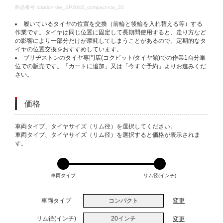
DETAILS
商品番号
rotation-tire_SP2042_compact-car_20
履いているタイヤの位置を交換（前輪と後輪を入れ替える等）する
作業です。タイヤは同じ位置に固定して長期間使用すると、走り方など
の影響により一部分だけが摩耗してしまうことがあるので、定期的なタ
イヤの位置交換をおすすめしています。
ブリヂストンのタイヤ専門店(コクピット/タイヤ館)での作業1台分単
位での販売です。「カートに追加」又は「今すぐ予約」よりお進みくだ
さい。
価格
VARIATIONS
車両タイプ、タイヤサイズ（リム径）を選択してください。
車両タイプ、タイヤサイズ（リム径）を選択すると価格が表示されま
す。
車両タイプ
リム径(インチ)
車両タイプ
コンパクト
変更
リム径(インチ)
20インチ
変更