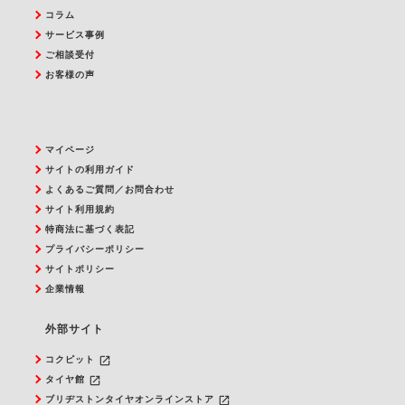
コラム
サービス事例
ご相談受付
お客様の声
マイページ
サイトの利用ガイド
よくあるご質問／お問合わせ
サイト利用規約
特商法に基づく表記
プライバシーポリシー
サイトポリシー
企業情報
外部サイト
launch
コクピット
launch
タイヤ館
launch
ブリヂストンタイヤオンラインストア