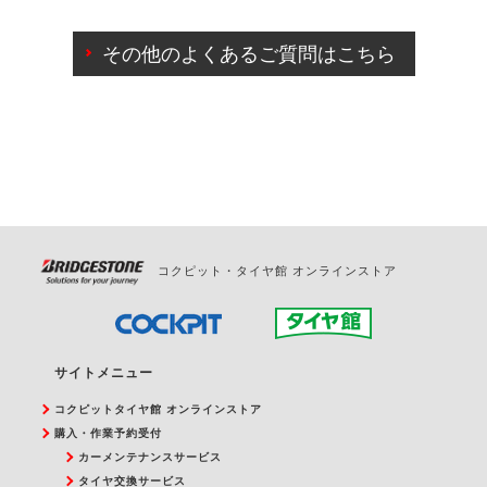
ご来店予約日の3営業日前までマイページからの予約
日変更が可能です。
その他のよくあるご質問はこちら
ご来店予約日の3営業日前を過ぎている場合のご予約
の日時変更につきましては、直接ご予約の店舗まで
お問合せください。
また、やむを得ない事由によりご予約のキャンセル
をご希望の際は、直接ご予約いただいた店舗へご連
絡ください。
コクピット・タイヤ館 オンラインストア
サイトメニュー
コクピットタイヤ館 オンラインストア
購入・作業予約受付
カーメンテナンスサービス
タイヤ交換サービス