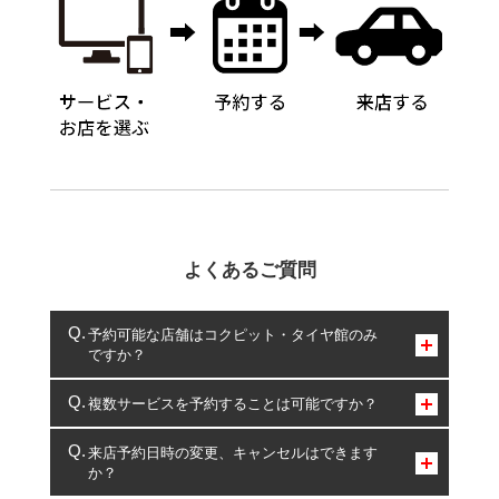
よくあるご質問
予約可能な店舗はコクピット・タイヤ館のみ
ですか？
コクピット・タイヤ館のみとなります。
複数サービスを予約することは可能ですか？
複数サービスのご予約は可能です。
来店予約日時の変更、キャンセルはできます
か？
一部の商品・サービスの組み合わせに限り、同時にご予約が
出来ないものもございます。