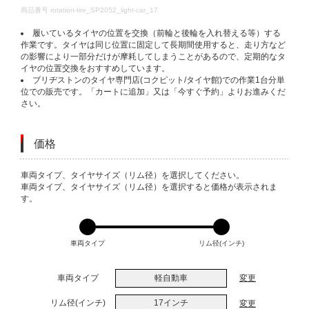
DETAILS
商品番号
rotation-tire_SP2052_light-car_17
履いているタイヤの位置を交換（前輪と後輪を入れ替える等）する
作業です。タイヤは同じ位置に固定して長期間使用すると、走り方など
の影響により一部分だけが摩耗してしまうことがあるので、定期的なタ
イヤの位置交換をおすすめしています。
ブリヂストンのタイヤ専門店(コクピット/タイヤ館)での作業1台分単
位での販売です。「カートに追加」又は「今すぐ予約」よりお進みくだ
さい。
価格
VARIATIONS
車両タイプ、タイヤサイズ（リム径）を選択してください。
車両タイプ、タイヤサイズ（リム径）を選択すると価格が表示されま
す。
車両タイプ
リム径(インチ)
車両タイプ
軽自動車
変更
リム径(インチ)
17インチ
変更