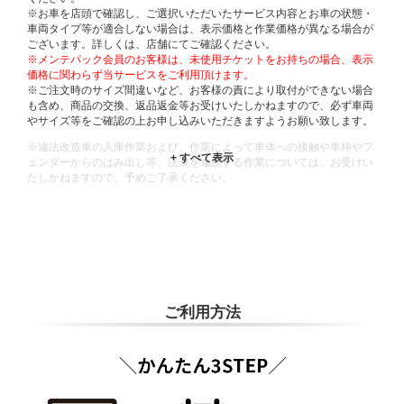
※お車を店頭で確認し、ご選択いただいたサービス内容とお車の状態・
車両タイプ等が適合しない場合は、表示価格と作業価格が異なる場合が
ございます。詳しくは、店舗にてご確認ください。
※メンテパック会員のお客様は、未使用チケットをお持ちの場合、表示
価格に関わらず当サービスをご利用頂けます。
※ご注文時のサイズ間違いなど、お客様の責により取付ができない場合
も含め、商品の交換、返品返金等お受けいたしかねますので、必ず車両
やサイズ等をご確認の上お申し込みいただきますようお願い致します。
※違法改造車の入庫作業および、作業によって車体への接触や車枠やフ
ェンダーからのはみ出し等、法規を逸脱する作業については、お受けい
たしかねますので、予めご了承ください。
※輸入車や一部希少車種等には対応できない場合もございます。
※おクルマの状態(作業の安全性を確保できない場合など含め)によって
は、ご来店当日であっても、作業をお断りさせて頂く場合もございま
す。
ADDITIONAL
INFORMATION
ご利用方法