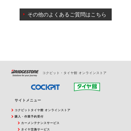
ご来店予約日の3営業日前までマイページからの予約
日変更が可能です。
その他のよくあるご質問はこちら
ご来店予約日の3営業日前を過ぎている場合のご予約
の日時変更につきましては、直接ご予約の店舗まで
お問合せください。
また、やむを得ない事由によりご予約のキャンセル
をご希望の際は、直接ご予約いただいた店舗へご連
絡ください。
コクピット・タイヤ館 オンラインストア
サイトメニュー
コクピットタイヤ館 オンラインストア
購入・作業予約受付
カーメンテナンスサービス
タイヤ交換サービス