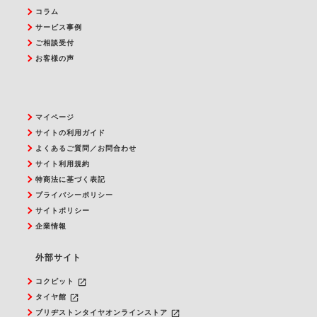
コラム
サービス事例
ご相談受付
お客様の声
マイページ
サイトの利用ガイド
よくあるご質問／お問合わせ
サイト利用規約
特商法に基づく表記
プライバシーポリシー
サイトポリシー
企業情報
外部サイト
launch
コクピット
launch
タイヤ館
launch
ブリヂストンタイヤオンラインストア