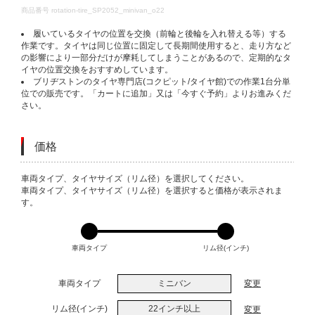
DETAILS
商品番号
rotation-tire_SP2052_minivan_o22
履いているタイヤの位置を交換（前輪と後輪を入れ替える等）する
作業です。タイヤは同じ位置に固定して長期間使用すると、走り方など
の影響により一部分だけが摩耗してしまうことがあるので、定期的なタ
イヤの位置交換をおすすめしています。
ブリヂストンのタイヤ専門店(コクピット/タイヤ館)での作業1台分単
位での販売です。「カートに追加」又は「今すぐ予約」よりお進みくだ
さい。
価格
VARIATIONS
車両タイプ、タイヤサイズ（リム径）を選択してください。
車両タイプ、タイヤサイズ（リム径）を選択すると価格が表示されま
す。
車両タイプ
リム径(インチ)
車両タイプ
ミニバン
変更
リム径(インチ)
22インチ以上
変更