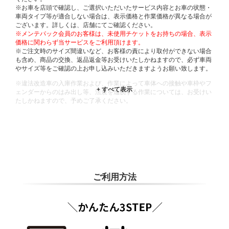
※お車を店頭で確認し、ご選択いただいたサービス内容とお車の状態・
車両タイプ等が適合しない場合は、表示価格と作業価格が異なる場合が
ございます。詳しくは、店舗にてご確認ください。
※メンテパック会員のお客様は、未使用チケットをお持ちの場合、表示
価格に関わらず当サービスをご利用頂けます。
※ご注文時のサイズ間違いなど、お客様の責により取付ができない場合
も含め、商品の交換、返品返金等お受けいたしかねますので、必ず車両
やサイズ等をご確認の上お申し込みいただきますようお願い致します。
※違法改造車の入庫作業および、作業によって車体への接触や車枠やフ
ェンダーからのはみ出し等、法規を逸脱する作業については、お受けい
たしかねますので、予めご了承ください。
※輸入車や一部希少車種等には対応できない場合もございます。
※おクルマの状態(作業の安全性を確保できない場合など含め)によって
は、ご来店当日であっても、作業をお断りさせて頂く場合もございま
す。
ADDITIONAL
INFORMATION
ご利用方法