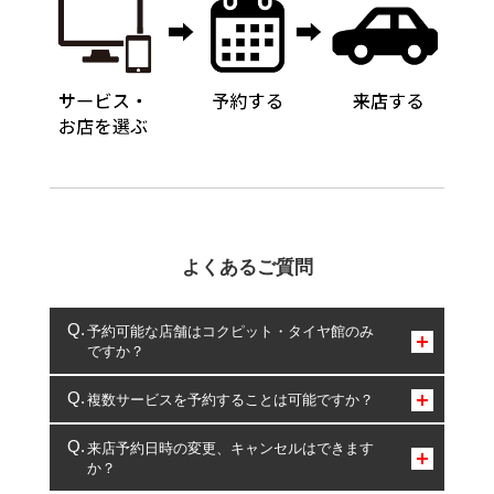
よくあるご質問
予約可能な店舗はコクピット・タイヤ館のみ
ですか？
コクピット・タイヤ館のみとなります。
複数サービスを予約することは可能ですか？
複数サービスのご予約は可能です。
来店予約日時の変更、キャンセルはできます
か？
一部の商品・サービスの組み合わせに限り、同時にご予約が
出来ないものもございます。