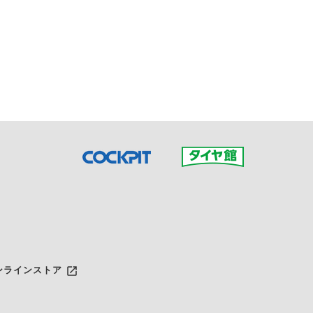
接ご予約の店舗までお問合せ
だいた店舗へご連絡くださ
launch
ンラインストア