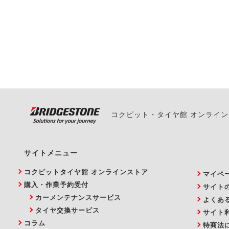
一部の商品・サービスの組み合
ご来店予約日の3営業
ご来店予約日の3営業
ください。
また、やむを得ない事
い。
コクピット・タイヤ館 オンライ
サイトメニュー
コクピットタイヤ館 オンラインストア
マイペ
購入・作業予約受付
サイト
カーメンテナンスサービス
よくあ
タイヤ交換サービス
サイト
コラム
特商法