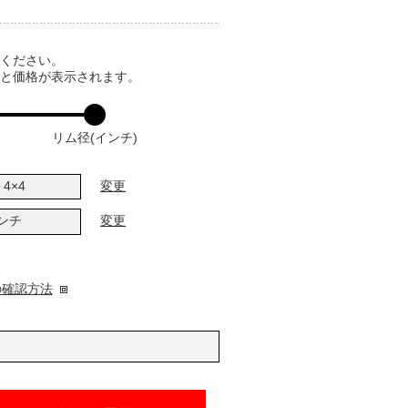
てください。
ると価格が表示されます。
リム径(インチ)
4×4
変更
インチ
変更
の確認方法