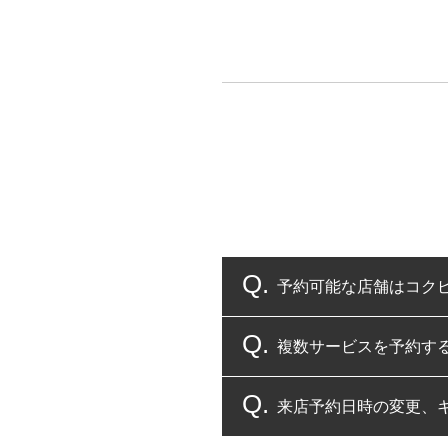
予約可能な店舗はコク
複数サービスを予約す
コクピット・タイヤ館
来店予約日時の変更、
複数サービスのご予約