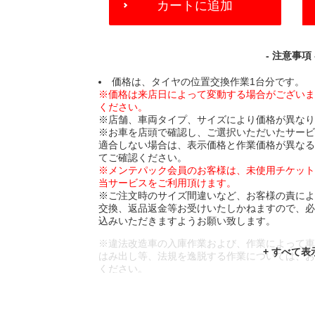
カートに追加
TO
CART
OPTIONS
- 注意事項 
価格は、タイヤの位置交換作業1台分です。
※価格は来店日によって変動する場合がござい
ください。
※店舗、車両タイプ、サイズにより価格が異な
※お車を店頭で確認し、ご選択いただいたサー
適合しない場合は、表示価格と作業価格が異な
てご確認ください。
※メンテパック会員のお客様は、未使用チケッ
当サービスをご利用頂けます。
※ご注文時のサイズ間違いなど、お客様の責に
交換、返品返金等お受けいたしかねますので、
込みいただきますようお願い致します。
※違法改造車の入庫作業および、作業によって
はみ出し等、法規を逸脱する作業については、
ください。
※輸入車や一部希少車種等には対応できない場
※おクルマの状態(作業の安全性を確保できない
であっても、作業をお断りさせて頂く場合もご