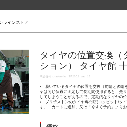
ンラインストア
タイヤの位置交換（
ション） タイヤ館 
DETAILS
商品番号
rotation-tire_SP2052_suv_19
履いているタイヤの位置を交換（前輪と後輪
ヤは同じ位置に固定して長期間使用すると、走
してしまうことがあるので、定期的なタイヤの
ブリヂストンのタイヤ専門店(コクピット/タ
す。「カートに追加」又は「今すぐ予約」より
価格