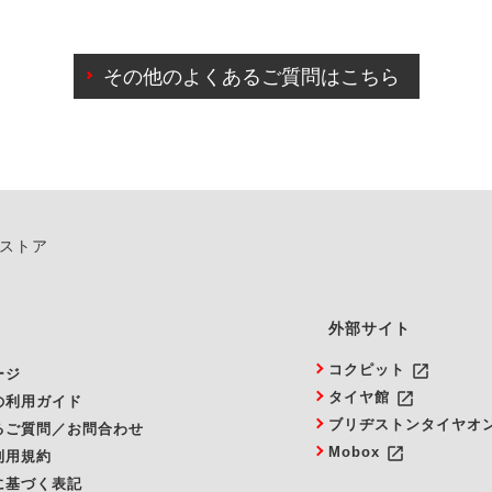
わせに限り、同時にご予約が出来ないものもございます。
日前までマイページからの予約日変更が可能です。
日前を過ぎている場合のご予約の日時変更につきましては、直
その他のよくあるご質問はこちら
由によりご予約のキャンセルをご希望の際は、直接ご予約いた
ンストア
外部サイト
launch
コクピット
ージ
launch
タイヤ館
の利用ガイド
ブリヂストンタイヤオ
るご質問／お問合わせ
launch
Mobox
利用規約
に基づく表記