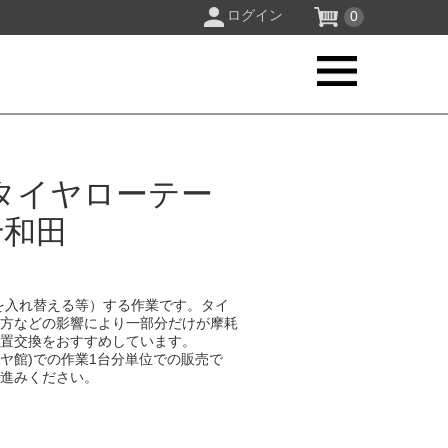
ログイン
0
タイヤローテー
十和田
を入れ替える等）する作業です。タイ
り方などの影響により一部分だけが摩耗
位置交換をおすすめしています。
イヤ館)での作業1台分単位での販売で
お進みください。