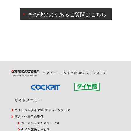
ご来店予約日の3営業日前までマイページからの予約
日変更が可能です。
その他のよくあるご質問はこちら
ご来店予約日の3営業日前を過ぎている場合のご予約
の日時変更につきましては、直接ご予約の店舗まで
お問合せください。
また、やむを得ない事由によりご予約のキャンセル
をご希望の際は、直接ご予約いただいた店舗へご連
絡ください。
コクピット・タイヤ館 オンラインストア
サイトメニュー
コクピットタイヤ館 オンラインストア
購入・作業予約受付
カーメンテナンスサービス
タイヤ交換サービス