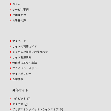
コラム
サービス事例
ご相談受付
お客様の声
マイページ
サイトの利用ガイド
よくあるご質問／お問合わせ
サイト利用規約
特商法に基づく表記
プライバシーポリシー
サイトポリシー
企業情報
外部サイト
launch
コクピット
launch
タイヤ館
launch
ブリヂストンタイヤオンラインストア