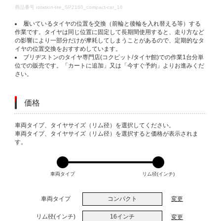
DETAILS
商品番号
rotation-tire_SP2160_compact-car_16
履いているタイヤの位置を交換（前輪と後輪を入れ替える等）する
作業です。タイヤは同じ位置に固定して長期間使用すると、走り方など
の影響により一部分だけが摩耗してしまうことがあるので、定期的なタ
イヤの位置交換をおすすめしています。
ブリヂストンのタイヤ専門店(コクピット/タイヤ館)での作業1台分単
位での販売です。「カートに追加」又は「今すぐ予約」よりお進みくだ
さい。
価格
VARIATIONS
車両タイプ、タイヤサイズ（リム径）を選択してください。
車両タイプ、タイヤサイズ（リム径）を選択すると価格が表示されま
す。
車両タイプ
リム径(インチ)
車両タイプ
コンパクト
変更
リム径(インチ)
16インチ
変更