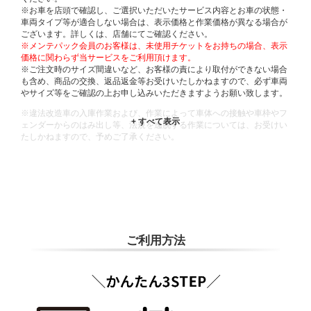
※お車を店頭で確認し、ご選択いただいたサービス内容とお車の状態・
車両タイプ等が適合しない場合は、表示価格と作業価格が異なる場合が
ございます。詳しくは、店舗にてご確認ください。
※メンテパック会員のお客様は、未使用チケットをお持ちの場合、表示
価格に関わらず当サービスをご利用頂けます。
※ご注文時のサイズ間違いなど、お客様の責により取付ができない場合
も含め、商品の交換、返品返金等お受けいたしかねますので、必ず車両
やサイズ等をご確認の上お申し込みいただきますようお願い致します。
※違法改造車の入庫作業および、作業によって車体への接触や車枠やフ
ェンダーからのはみ出し等、法規を逸脱する作業については、お受けい
たしかねますので、予めご了承ください。
※輸入車や一部希少車種等には対応できない場合もございます。
※おクルマの状態(作業の安全性を確保できない場合など含め)によって
は、ご来店当日であっても、作業をお断りさせて頂く場合もございま
す。
ADDITIONAL
INFORMATION
ご利用方法