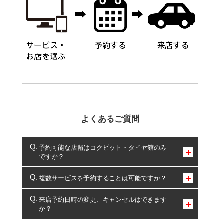
よくあるご質問
予約可能な店舗はコクピット・タイヤ館のみ
ですか？
コクピット・タイヤ館のみとなります。
複数サービスを予約することは可能ですか？
複数サービスのご予約は可能です。
来店予約日時の変更、キャンセルはできます
か？
一部の商品・サービスの組み合わせに限り、同時にご予約が
出来ないものもございます。