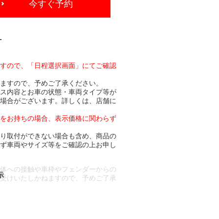
今すぐ予約
-
ますので、「日程選択画面」にてご確認
りますので、予めご了承ください。
ビス内容とお車の状態・車両タイプ等が
る場合がございます。詳しくは、店舗に
トをお持ちの場合、表示価格に関わらず
より取付ができない場合も含め、商品の
必ず車両やサイズ等をご確認の上お申し
車体への接触や車枠やフェンダーからの
お受けいたしかねますので、予めご了承
合もございます。
場合など含め)によっては、ご来店当日
ざいます。