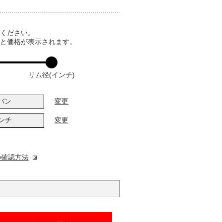
てください。
ると価格が表示されます。
リム径(インチ)
バン
変更
インチ
変更
の確認方法