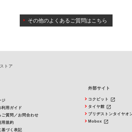
わせに限り、同時にご予約が出来ないものもございます。
日前までマイページからの予約日変更が可能です。
日前を過ぎている場合のご予約の日時変更につきましては、直
その他のよくあるご質問はこちら
由によりご予約のキャンセルをご希望の際は、直接ご予約いた
ンストア
外部サイト
launch
コクピット
ージ
launch
タイヤ館
の利用ガイド
ブリヂストンタイヤオ
るご質問／お問合わせ
launch
Mobox
利用規約
に基づく表記