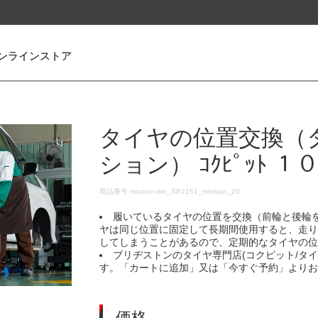
ンラインストア
タイヤの位置交換（
ション） ｺｸﾋﾟｯﾄ １
DETAILS
商品番号
rotation-tire_SP2161_minivan_20
履いているタイヤの位置を交換（前輪と後輪
ヤは同じ位置に固定して長期間使用すると、走
してしまうことがあるので、定期的なタイヤの
ブリヂストンのタイヤ専門店(コクピット/タ
す。「カートに追加」又は「今すぐ予約」より
価格