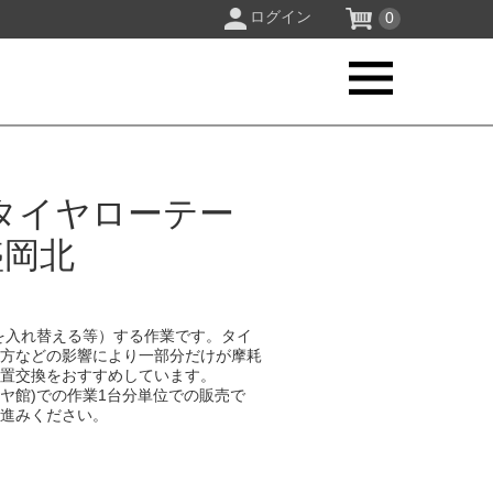
ログイン
0
タイヤローテー
盛岡北
を入れ替える等）する作業です。タイ
り方などの影響により一部分だけが摩耗
位置交換をおすすめしています。
イヤ館)での作業1台分単位での販売で
お進みください。