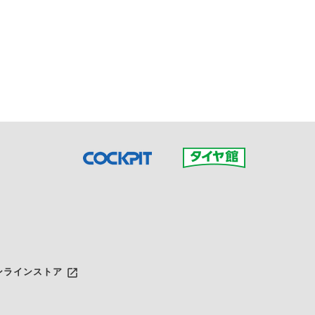
接ご予約の店舗までお問合せ
だいた店舗へご連絡くださ
launch
ンラインストア