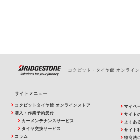
一部の商品・サービスの組み合
ご来店予約日の3営業
ご来店予約日の3営業
ください。
また、やむを得ない事
い。
コクピット・タイヤ館 オンライ
サイトメニュー
コクピットタイヤ館 オンラインストア
マイペ
購入・作業予約受付
サイト
カーメンテナンスサービス
よくあ
タイヤ交換サービス
サイト
コラム
特商法