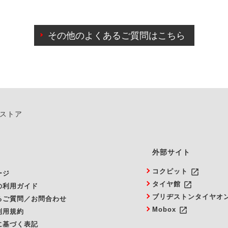
わせに限り、同時にご予約が出来ないものもございます。
日前までマイページからの予約日変更が可能です。
日前を過ぎている場合のご予約の日時変更につきましては、直
その他のよくあるご質問はこちら
由によりご予約のキャンセルをご希望の際は、直接ご予約いた
ンストア
外部サイト
launch
コクピット
ージ
launch
タイヤ館
の利用ガイド
ブリヂストンタイヤオ
るご質問／お問合わせ
launch
Mobox
利用規約
に基づく表記