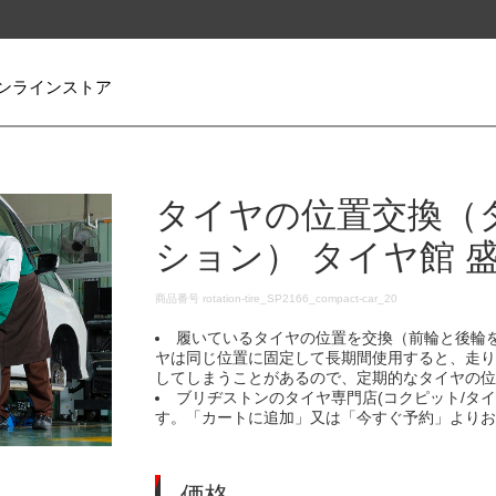
ンラインストア
タイヤの位置交換（
ション） タイヤ館 
DETAILS
商品番号
rotation-tire_SP2166_compact-car_20
履いているタイヤの位置を交換（前輪と後輪
ヤは同じ位置に固定して長期間使用すると、走
してしまうことがあるので、定期的なタイヤの
ブリヂストンのタイヤ専門店(コクピット/タ
す。「カートに追加」又は「今すぐ予約」より
価格