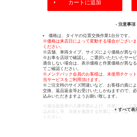
カートに追加
TO
CART
OPTIONS
- 注意事項 
価格は、タイヤの位置交換作業1台分です。
※価格は来店日によって変動する場合がござい
ください。
※店舗、車両タイプ、サイズにより価格が異な
※お車を店頭で確認し、ご選択いただいたサー
適合しない場合は、表示価格と作業価格が異な
てご確認ください。
※メンテパック会員のお客様は、未使用チケッ
当サービスをご利用頂けます。
※ご注文時のサイズ間違いなど、お客様の責に
交換、返品返金等お受けいたしかねますので、
込みいただきますようお願い致します。
※違法改造車の入庫作業および、作業によって
はみ出し等、法規を逸脱する作業については、
ください。
※輸入車や一部希少車種等には対応できない場
※おクルマの状態(作業の安全性を確保できない
であっても、作業をお断りさせて頂く場合もご