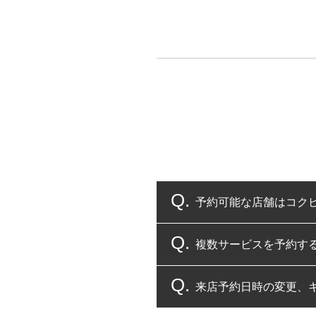
予約可能な店舗はコク
複数サービスを予約す
コクピット・タイヤ館
来店予約日時の変更、
複数サービスのご予約