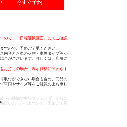
今すぐ予約
-
ますので、「日程選択画面」にてご確認
りますので、予めご了承ください。
ビス内容とお車の状態・車両タイプ等が
る場合がございます。詳しくは、店舗に
トをお持ちの場合、表示価格に関わらず
より取付ができない場合も含め、商品の
必ず車両やサイズ等をご確認の上お申し
車体への接触や車枠やフェンダーからの
お受けいたしかねますので、予めご了承
合もございます。
場合など含め)によっては、ご来店当日
ざいます。