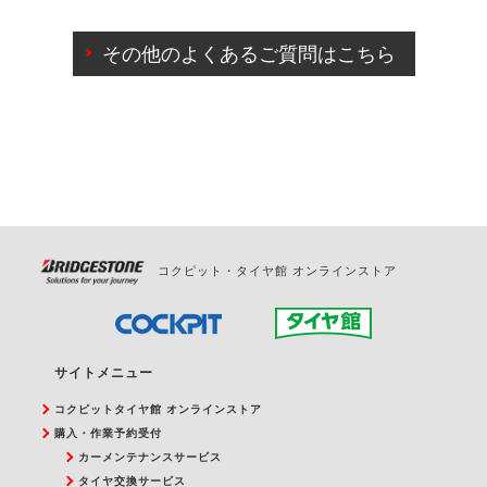
ご来店予約日の3営業日前までマイページからの予約
日変更が可能です。
その他のよくあるご質問はこちら
ご来店予約日の3営業日前を過ぎている場合のご予約
の日時変更につきましては、直接ご予約の店舗まで
お問合せください。
また、やむを得ない事由によりご予約のキャンセル
をご希望の際は、直接ご予約いただいた店舗へご連
絡ください。
コクピット・タイヤ館 オンラインストア
サイトメニュー
コクピットタイヤ館 オンラインストア
購入・作業予約受付
カーメンテナンスサービス
タイヤ交換サービス