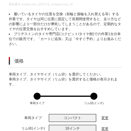
DETAILS
商品番号
rotation-tire_SP2176_compact-car_16
履いているタイヤの位置を交換（前輪と後輪を入れ替える等）する
作業です。タイヤは同じ位置に固定して長期間使用すると、走り方など
の影響により一部分だけが摩耗してしまうことがあるので、定期的なタ
イヤの位置交換をおすすめしています。
ブリヂストンのタイヤ専門店(コクピット/タイヤ館)での作業1台分単
位での販売です。「カートに追加」又は「今すぐ予約」よりお進みくだ
さい。
価格
VARIATIONS
車両タイプ、タイヤサイズ（リム径）を選択してください。
車両タイプ、タイヤサイズ（リム径）を選択すると価格が表示されま
す。
車両タイプ
リム径(インチ)
車両タイプ
コンパクト
変更
リム径(インチ)
16インチ
変更