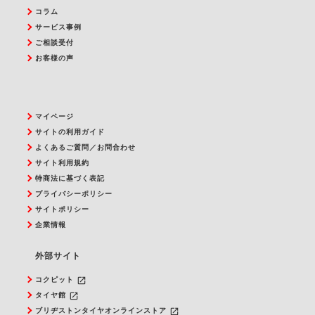
コラム
サービス事例
ご相談受付
お客様の声
マイページ
サイトの利用ガイド
よくあるご質問／お問合わせ
サイト利用規約
特商法に基づく表記
プライバシーポリシー
サイトポリシー
企業情報
外部サイト
launch
コクピット
launch
タイヤ館
launch
ブリヂストンタイヤオンラインストア