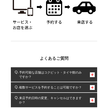
よくあるご質問
予約可能な店舗はコクピット・タイヤ館のみ
ですか？
コクピット・タイヤ館のみとなります。
複数サービスを予約することは可能ですか？
複数サービスのご予約は可能です。
来店予約日時の変更、キャンセルはできます
か？
一部の商品・サービスの組み合わせに限り、同時にご予約が
出来ないものもございます。