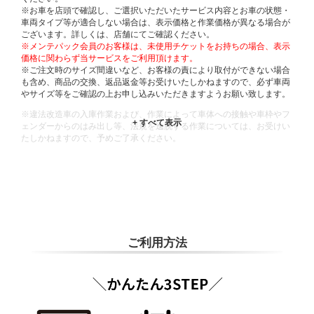
※お車を店頭で確認し、ご選択いただいたサービス内容とお車の状態・
車両タイプ等が適合しない場合は、表示価格と作業価格が異なる場合が
ございます。詳しくは、店舗にてご確認ください。
※メンテパック会員のお客様は、未使用チケットをお持ちの場合、表示
価格に関わらず当サービスをご利用頂けます。
※ご注文時のサイズ間違いなど、お客様の責により取付ができない場合
も含め、商品の交換、返品返金等お受けいたしかねますので、必ず車両
やサイズ等をご確認の上お申し込みいただきますようお願い致します。
※違法改造車の入庫作業および、作業によって車体への接触や車枠やフ
ェンダーからのはみ出し等、法規を逸脱する作業については、お受けい
たしかねますので、予めご了承ください。
※輸入車や一部希少車種等には対応できない場合もございます。
※おクルマの状態(作業の安全性を確保できない場合など含め)によって
は、ご来店当日であっても、作業をお断りさせて頂く場合もございま
す。
ADDITIONAL
INFORMATION
ご利用方法