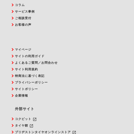
コラム
サービス事例
ご相談受付
お客様の声
マイページ
サイトの利用ガイド
よくあるご質問／お問合わせ
サイト利用規約
特商法に基づく表記
プライバシーポリシー
サイトポリシー
企業情報
外部サイト
launch
コクピット
launch
タイヤ館
launch
ブリヂストンタイヤオンラインストア