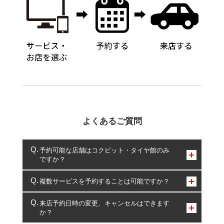
よくあるご質問
予約可能な店舗はコクピット・タイヤ館のみ
ですか？
コクピット・タイヤ館のみとなります。
複数サービスを予約することは可能ですか？
複数サービスのご予約は可能です。
来店予約日時の変更、キャンセルはできます
か？
一部の商品・サービスの組み合わせに限り、同時にご予約が
出来ないものもございます。