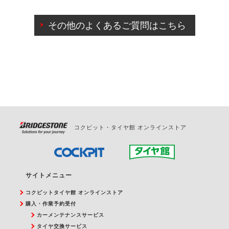
ご来店予約日の3営業日前までマイページからの予約
日変更が可能です。
その他のよくあるご質問はこちら
ご来店予約日の3営業日前を過ぎている場合のご予約
の日時変更につきましては、直接ご予約の店舗まで
お問合せください。
また、やむを得ない事由によりご予約のキャンセル
をご希望の際は、直接ご予約いただいた店舗へご連
絡ください。
コクピット・タイヤ館 オンラインストア
サイトメニュー
コクピットタイヤ館 オンラインストア
購入・作業予約受付
カーメンテナンスサービス
タイヤ交換サービス