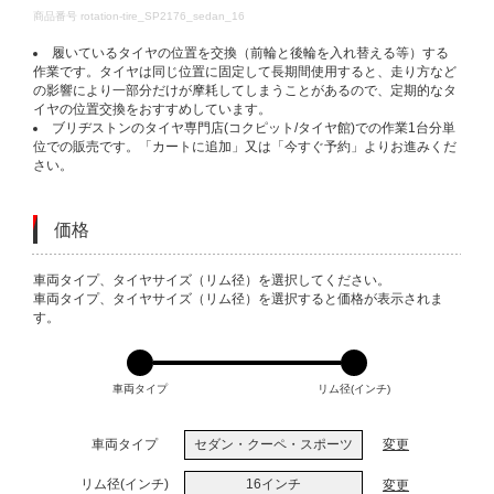
DETAILS
商品番号
rotation-tire_SP2176_sedan_16
履いているタイヤの位置を交換（前輪と後輪を入れ替える等）する
作業です。タイヤは同じ位置に固定して長期間使用すると、走り方など
の影響により一部分だけが摩耗してしまうことがあるので、定期的なタ
イヤの位置交換をおすすめしています。
ブリヂストンのタイヤ専門店(コクピット/タイヤ館)での作業1台分単
位での販売です。「カートに追加」又は「今すぐ予約」よりお進みくだ
さい。
価格
VARIATIONS
車両タイプ、タイヤサイズ（リム径）を選択してください。
車両タイプ、タイヤサイズ（リム径）を選択すると価格が表示されま
す。
車両タイプ
リム径(インチ)
車両タイプ
セダン・クーペ・スポーツ
変更
リム径(インチ)
16インチ
変更