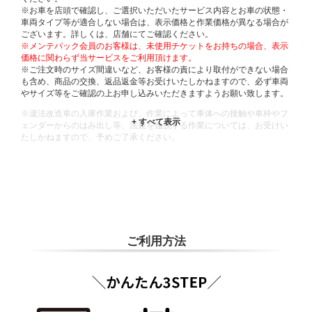
※お車を店頭で確認し、ご選択いただいたサービス内容とお車の状態・
車両タイプ等が適合しない場合は、表示価格と作業価格が異なる場合が
ございます。詳しくは、店舗にてご確認ください。
※メンテパック会員のお客様は、未使用チケットをお持ちの場合、表示
価格に関わらず当サービスをご利用頂けます。
※ご注文時のサイズ間違いなど、お客様の責により取付ができない場合
も含め、商品の交換、返品返金等お受けいたしかねますので、必ず車両
やサイズ等をご確認の上お申し込みいただきますようお願い致します。
※違法改造車の入庫作業および、作業によって車体への接触や車枠やフ
ェンダーからのはみ出し等、法規を逸脱する作業については、お受けい
たしかねますので、予めご了承ください。
※輸入車や一部希少車種等には対応できない場合もございます。
※おクルマの状態(作業の安全性を確保できない場合など含め)によって
は、ご来店当日であっても、作業をお断りさせて頂く場合もございま
す。
ADDITIONAL
INFORMATION
ご利用方法