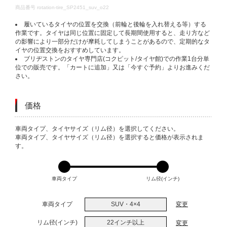
DETAILS
商品番号
rotation-tire_SP2451_suv_o22
履いているタイヤの位置を交換（前輪と後輪を入れ替える等）する
作業です。タイヤは同じ位置に固定して長期間使用すると、走り方など
の影響により一部分だけが摩耗してしまうことがあるので、定期的なタ
イヤの位置交換をおすすめしています。
ブリヂストンのタイヤ専門店(コクピット/タイヤ館)での作業1台分単
位での販売です。「カートに追加」又は「今すぐ予約」よりお進みくだ
さい。
価格
VARIATIONS
車両タイプ、タイヤサイズ（リム径）を選択してください。
車両タイプ、タイヤサイズ（リム径）を選択すると価格が表示されま
す。
車両タイプ
リム径(インチ)
車両タイプ
SUV・4×4
変更
リム径(インチ)
22インチ以上
変更