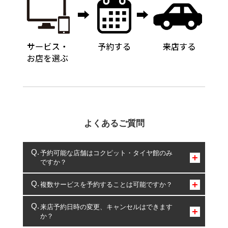
よくあるご質問
予約可能な店舗はコクピット・タイヤ館のみ
ですか？
コクピット・タイヤ館のみとなります。
複数サービスを予約することは可能ですか？
複数サービスのご予約は可能です。
来店予約日時の変更、キャンセルはできます
か？
一部の商品・サービスの組み合わせに限り、同時にご予約が
出来ないものもございます。