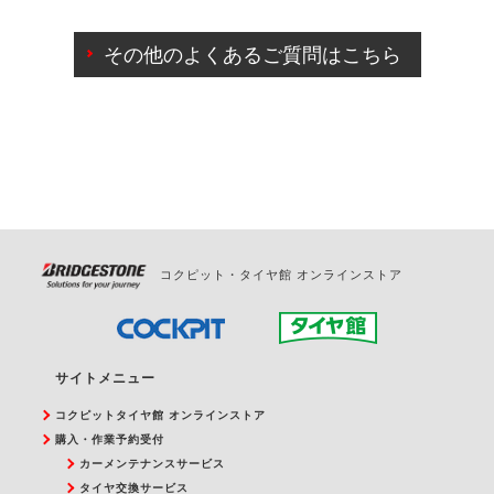
ご来店予約日の3営業日前までマイページからの予約
日変更が可能です。
その他のよくあるご質問はこちら
ご来店予約日の3営業日前を過ぎている場合のご予約
の日時変更につきましては、直接ご予約の店舗まで
お問合せください。
また、やむを得ない事由によりご予約のキャンセル
をご希望の際は、直接ご予約いただいた店舗へご連
絡ください。
コクピット・タイヤ館 オンラインストア
サイトメニュー
コクピットタイヤ館 オンラインストア
購入・作業予約受付
カーメンテナンスサービス
タイヤ交換サービス