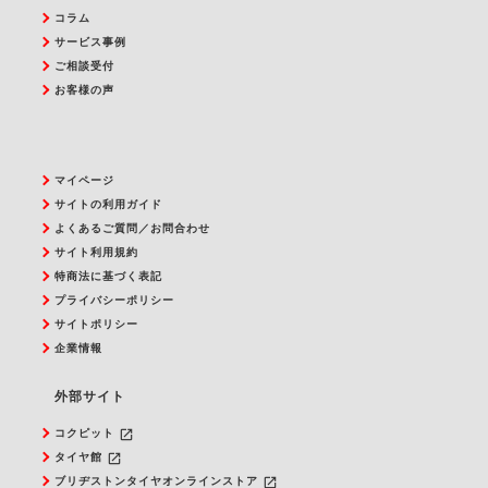
コラム
サービス事例
ご相談受付
お客様の声
マイページ
サイトの利用ガイド
よくあるご質問／お問合わせ
サイト利用規約
特商法に基づく表記
プライバシーポリシー
サイトポリシー
企業情報
外部サイト
launch
コクピット
launch
タイヤ館
launch
ブリヂストンタイヤオンラインストア