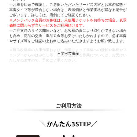
※お車を店頭で確認し、ご選択いただいたサービス内容とお車の状態・
車両タイプ等が適合しない場合は、表示価格と作業価格が異なる場合が
ございます。詳しくは、店舗にてご確認ください。
※メンテパック会員のお客様は、未使用チケットをお持ちの場合、表示
価格に関わらず当サービスをご利用頂けます。
※ご注文時のサイズ間違いなど、お客様の責により取付ができない場合
も含め、商品の交換、返品返金等お受けいたしかねますので、必ず車両
やサイズ等をご確認の上お申し込みいただきますようお願い致します。
※違法改造車の入庫作業および、作業によって車体への接触や車枠やフ
ェンダーからのはみ出し等、法規を逸脱する作業については、お受けい
たしかねますので、予めご了承ください。
※輸入車や一部希少車種等には対応できない場合もございます。
※おクルマの状態(作業の安全性を確保できない場合など含め)によって
は、ご来店当日であっても、作業をお断りさせて頂く場合もございま
す。
ADDITIONAL
INFORMATION
ご利用方法