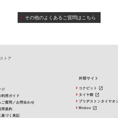
日前までマイページからの予約日変更が可能です。
日前を過ぎている場合のご予約の日時変更につきましては、直
その他のよくあるご質問はこちら
由によりご予約のキャンセルをご希望の際は、直接ご予約いた
ンストア
外部サイト
launch
コクピット
ージ
launch
タイヤ館
の利用ガイド
ブリヂストンタイヤオ
るご質問／お問合わせ
launch
Mobox
利用規約
に基づく表記