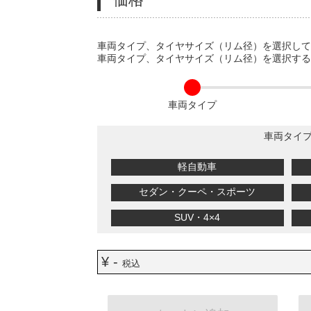
VARIATIONS
車両タイプ、タイヤサイズ（リム径）を選択し
車両タイプ、タイヤサイズ（リム径）を選択す
車両タイプ
車両タイ
軽自動車
セダン・クーペ・スポーツ
SUV・4×4
¥ -
税込
ADD