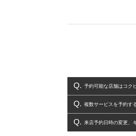
予約可能な店舗はコク
複数サービスを予約す
コクピット・タイヤ館
来店予約日時の変更、
複数サービスのご予約
一部の商品・サービスの組み合