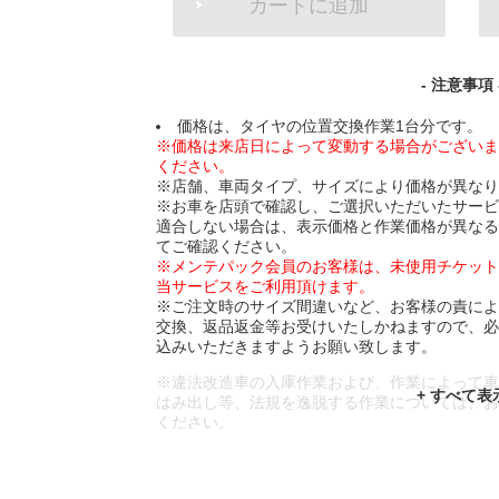
カートに追加
TO
CART
OPTIONS
- 注意事項 
価格は、タイヤの位置交換作業1台分です。
※価格は来店日によって変動する場合がござい
ください。
※店舗、車両タイプ、サイズにより価格が異な
※お車を店頭で確認し、ご選択いただいたサー
適合しない場合は、表示価格と作業価格が異な
てご確認ください。
※メンテパック会員のお客様は、未使用チケッ
当サービスをご利用頂けます。
※ご注文時のサイズ間違いなど、お客様の責に
交換、返品返金等お受けいたしかねますので、
込みいただきますようお願い致します。
※違法改造車の入庫作業および、作業によって
はみ出し等、法規を逸脱する作業については、
ください。
※輸入車や一部希少車種等には対応できない場
※おクルマの状態(作業の安全性を確保できない
であっても、作業をお断りさせて頂く場合もご