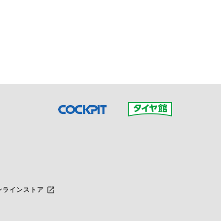
接ご予約の店舗までお問合せ
だいた店舗へご連絡くださ
launch
ンラインストア