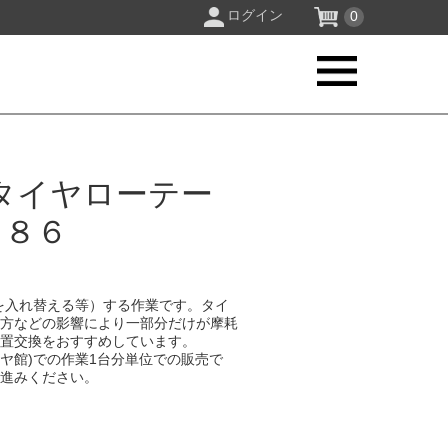
ログイン
0
タイヤローテー
２８６
を入れ替える等）する作業です。タイ
り方などの影響により一部分だけが摩耗
位置交換をおすすめしています。
イヤ館)での作業1台分単位での販売で
お進みください。