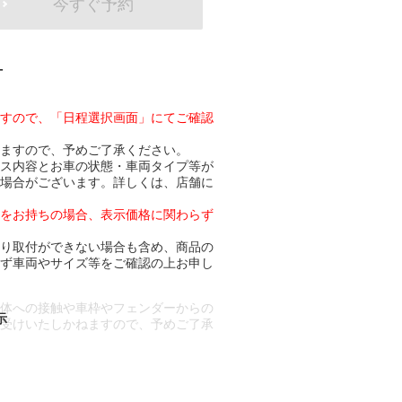
今すぐ予約
-
ますので、「日程選択画面」にてご確認
りますので、予めご了承ください。
ビス内容とお車の状態・車両タイプ等が
る場合がございます。詳しくは、店舗に
トをお持ちの場合、表示価格に関わらず
より取付ができない場合も含め、商品の
必ず車両やサイズ等をご確認の上お申し
車体への接触や車枠やフェンダーからの
お受けいたしかねますので、予めご了承
合もございます。
場合など含め)によっては、ご来店当日
ざいます。