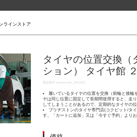
ンラインストア
タイヤの位置交換（
ション） タイヤ館 
DETAILS
商品番号
rotation-tire_SP2452
履いているタイヤの位置を交換（前輪と後輪
ヤは同じ位置に固定して長期間使用すると、走
してしまうことがあるので、定期的なタイヤの
ブリヂストンのタイヤ専門店(コクピット/タ
す。「カートに追加」又は「今すぐ予約」より
価格