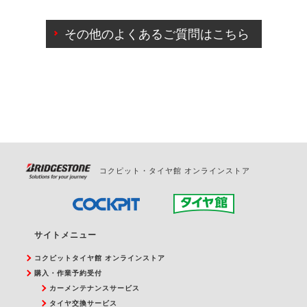
ご来店予約日の3営業日前までマイページからの予約
日変更が可能です。
その他のよくあるご質問はこちら
ご来店予約日の3営業日前を過ぎている場合のご予約
の日時変更につきましては、直接ご予約の店舗まで
お問合せください。
また、やむを得ない事由によりご予約のキャンセル
をご希望の際は、直接ご予約いただいた店舗へご連
絡ください。
コクピット・タイヤ館 オンラインストア
サイトメニュー
コクピットタイヤ館 オンラインストア
購入・作業予約受付
カーメンテナンスサービス
タイヤ交換サービス