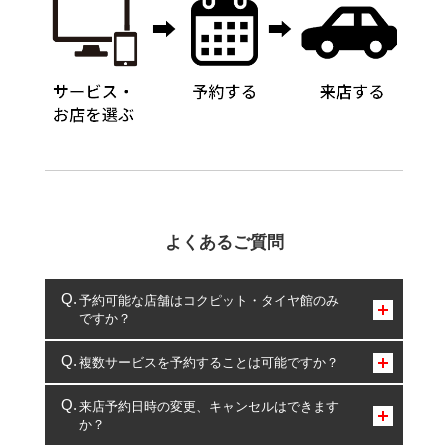
よくあるご質問
予約可能な店舗はコクピット・タイヤ館のみ
ですか？
コクピット・タイヤ館のみとなります。
複数サービスを予約することは可能ですか？
複数サービスのご予約は可能です。
来店予約日時の変更、キャンセルはできます
か？
一部の商品・サービスの組み合わせに限り、同時にご予約が
出来ないものもございます。