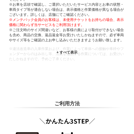
※お車を店頭で確認し、ご選択いただいたサービス内容とお車の状態・
車両タイプ等が適合しない場合は、表示価格と作業価格が異なる場合が
ございます。詳しくは、店舗にてご確認ください。
※メンテパック会員のお客様は、未使用チケットをお持ちの場合、表示
価格に関わらず当サービスをご利用頂けます。
※ご注文時のサイズ間違いなど、お客様の責により取付ができない場合
も含め、商品の交換、返品返金等お受けいたしかねますので、必ず車両
やサイズ等をご確認の上お申し込みいただきますようお願い致します。
※違法改造車の入庫作業および、作業によって車体への接触や車枠やフ
ェンダーからのはみ出し等、法規を逸脱する作業については、お受けい
たしかねますので、予めご了承ください。
※輸入車や一部希少車種等には対応できない場合もございます。
※おクルマの状態(作業の安全性を確保できない場合など含め)によって
は、ご来店当日であっても、作業をお断りさせて頂く場合もございま
す。
ADDITIONAL
INFORMATION
ご利用方法