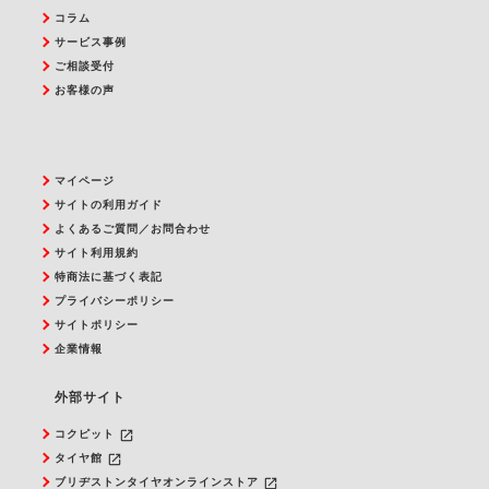
コラム
サービス事例
ご相談受付
お客様の声
マイページ
サイトの利用ガイド
よくあるご質問／お問合わせ
サイト利用規約
特商法に基づく表記
プライバシーポリシー
サイトポリシー
企業情報
外部サイト
launch
コクピット
launch
タイヤ館
launch
ブリヂストンタイヤオンラインストア