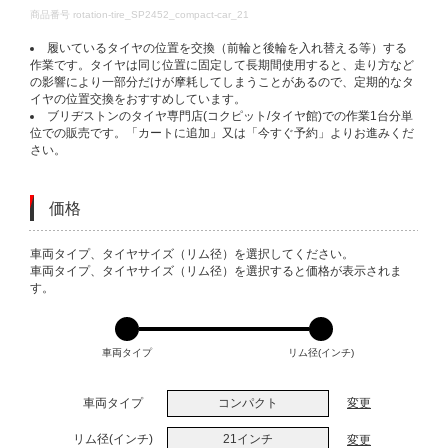
DETAILS
商品番号
rotation-tire_SP2452_compact-car_21
履いているタイヤの位置を交換（前輪と後輪を入れ替える等）する
作業です。タイヤは同じ位置に固定して長期間使用すると、走り方など
の影響により一部分だけが摩耗してしまうことがあるので、定期的なタ
イヤの位置交換をおすすめしています。
ブリヂストンのタイヤ専門店(コクピット/タイヤ館)での作業1台分単
位での販売です。「カートに追加」又は「今すぐ予約」よりお進みくだ
さい。
価格
VARIATIONS
車両タイプ、タイヤサイズ（リム径）を選択してください。
車両タイプ、タイヤサイズ（リム径）を選択すると価格が表示されま
す。
車両タイプ
リム径(インチ)
車両タイプ
コンパクト
変更
リム径(インチ)
21インチ
変更