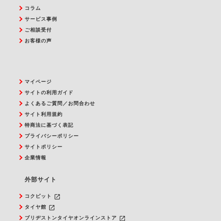
コラム
サービス事例
ご相談受付
お客様の声
マイページ
サイトの利用ガイド
よくあるご質問／お問合わせ
サイト利用規約
特商法に基づく表記
プライバシーポリシー
サイトポリシー
企業情報
外部サイト
launch
コクピット
launch
タイヤ館
launch
ブリヂストンタイヤオンラインストア