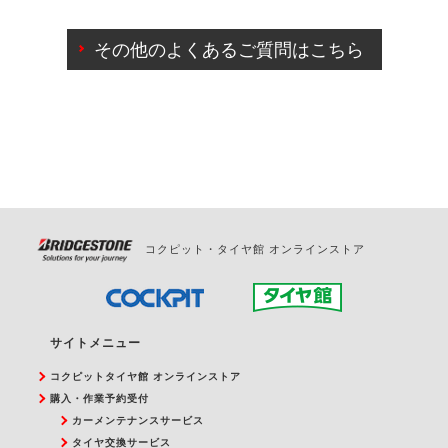
ご来店予約日の3営業日前までマイページからの予約
日変更が可能です。
その他のよくあるご質問はこちら
ご来店予約日の3営業日前を過ぎている場合のご予約
の日時変更につきましては、直接ご予約の店舗まで
お問合せください。
また、やむを得ない事由によりご予約のキャンセル
をご希望の際は、直接ご予約いただいた店舗へご連
絡ください。
コクピット・タイヤ館 オンラインストア
サイトメニュー
コクピットタイヤ館 オンラインストア
購入・作業予約受付
カーメンテナンスサービス
タイヤ交換サービス