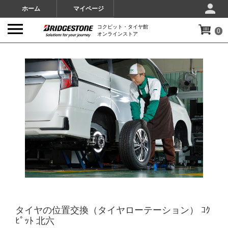
ホーム
マイページ
コクピット・タイヤ館
0
オンラインストア
IMAGES
タイヤの位置交換（タイヤローテーション） ｺｸ
ﾋﾟｯﾄ 北六