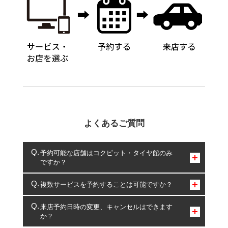
よくあるご質問
予約可能な店舗はコクピット・タイヤ館のみ
ですか？
コクピット・タイヤ館のみとなります。
複数サービスを予約することは可能ですか？
複数サービスのご予約は可能です。
来店予約日時の変更、キャンセルはできます
か？
一部の商品・サービスの組み合わせに限り、同時にご予約が
出来ないものもございます。