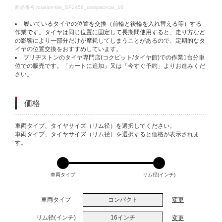
DETAILS
商品番号
rotation-tire_SP2456_compact-car_16
履いているタイヤの位置を交換（前輪と後輪を入れ替える等）する
作業です。タイヤは同じ位置に固定して長期間使用すると、走り方など
の影響により一部分だけが摩耗してしまうことがあるので、定期的なタ
イヤの位置交換をおすすめしています。
ブリヂストンのタイヤ専門店(コクピット/タイヤ館)での作業1台分単
位での販売です。「カートに追加」又は「今すぐ予約」よりお進みくだ
さい。
価格
VARIATIONS
車両タイプ、タイヤサイズ（リム径）を選択してください。
車両タイプ、タイヤサイズ（リム径）を選択すると価格が表示されま
す。
車両タイプ
リム径(インチ)
車両タイプ
コンパクト
変更
リム径(インチ)
16インチ
変更