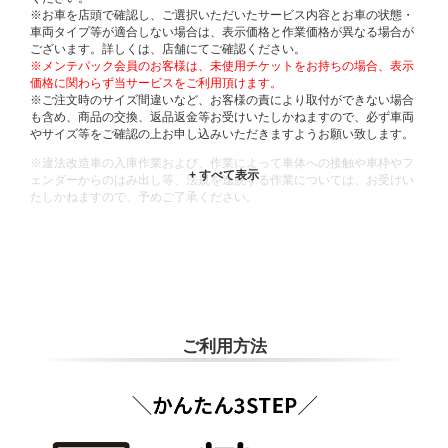
※お車を店頭で確認し、ご選択いただいたサービス内容とお車の状態・
車両タイプ等が適合しない場合は、表示価格と作業価格が異なる場合が
ございます。詳しくは、店舗にてご確認ください。
※メンテパック会員のお客様は、未使用チケットをお持ちの場合、表示
価格に関わらず当サービスをご利用頂けます。
※ご注文時のサイズ間違いなど、お客様の責により取付ができない場合
も含め、商品の交換、返品返金等お受けいたしかねますので、必ず車両
やサイズ等をご確認の上お申し込みいただきますようお願い致します。
※違法改造車の入庫作業および、作業によって車体への接触や車枠やフ
ェンダーからのはみ出し等、法規を逸脱する作業については、お受けい
たしかねますので、予めご了承ください。
※輸入車や一部希少車種等には対応できない場合もございます。
※おクルマの状態(作業の安全性を確保できない場合など含め)によって
は、ご来店当日であっても、作業をお断りさせて頂く場合もございま
す。
ADDITIONAL
INFORMATION
ご利用方法