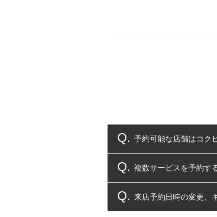
予約可能な店舗はコク
複数サービスを予約す
コクピット・タイヤ館
来店予約日時の変更、
複数サービスのご予約