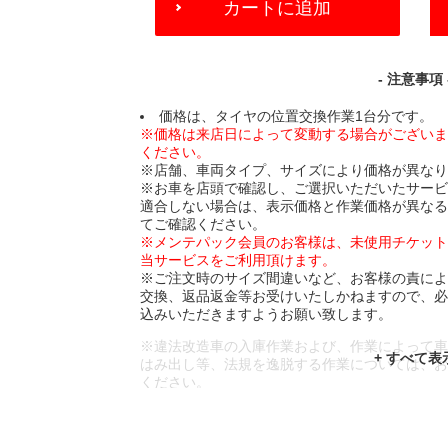
カートに追加
TO
CART
OPTIONS
- 注意事項 
価格は、タイヤの位置交換作業1台分です。
※価格は来店日によって変動する場合がござい
ください。
※店舗、車両タイプ、サイズにより価格が異な
※お車を店頭で確認し、ご選択いただいたサー
適合しない場合は、表示価格と作業価格が異な
てご確認ください。
※メンテパック会員のお客様は、未使用チケッ
当サービスをご利用頂けます。
※ご注文時のサイズ間違いなど、お客様の責に
交換、返品返金等お受けいたしかねますので、
込みいただきますようお願い致します。
※違法改造車の入庫作業および、作業によって
はみ出し等、法規を逸脱する作業については、
ください。
※輸入車や一部希少車種等には対応できない場
※おクルマの状態(作業の安全性を確保できない
であっても、作業をお断りさせて頂く場合もご