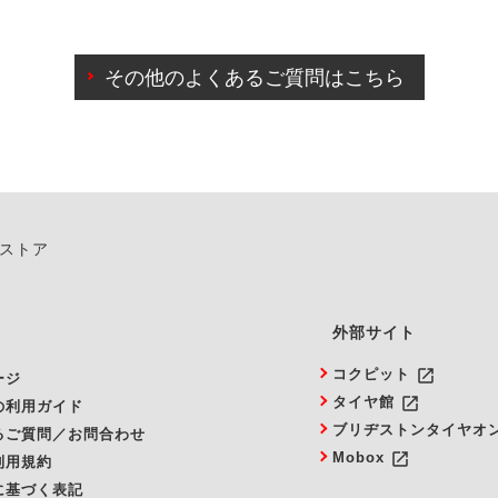
わせに限り、同時にご予約が出来ないものもございます。
日前までマイページからの予約日変更が可能です。
日前を過ぎている場合のご予約の日時変更につきましては、直
その他のよくあるご質問はこちら
由によりご予約のキャンセルをご希望の際は、直接ご予約いた
ンストア
外部サイト
launch
コクピット
ージ
launch
タイヤ館
の利用ガイド
ブリヂストンタイヤオ
るご質問／お問合わせ
launch
Mobox
利用規約
に基づく表記