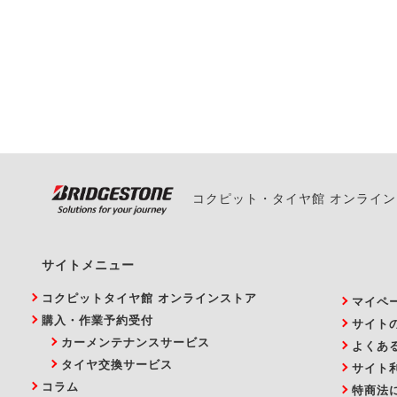
一部の商品・サービスの組み合
ご来店予約日の3営業
ご来店予約日の3営業
ください。
また、やむを得ない事
い。
コクピット・タイヤ館 オンライ
サイトメニュー
コクピットタイヤ館 オンラインストア
マイペ
購入・作業予約受付
サイト
カーメンテナンスサービス
よくあ
タイヤ交換サービス
サイト
コラム
特商法