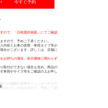
今すぐ予約
-
ますので、「日程選択画面」にてご確認
りますので、予めご了承ください。
ビス内容とお車の状態・車両タイプ等が
る場合がございます。詳しくは、店舗に
トをお持ちの場合、表示価格に関わらず
より取付ができない場合も含め、商品の
必ず車両やサイズ等をご確認の上お申し
車体への接触や車枠やフェンダーからの
お受けいたしかねますので、予めご了承
合もございます。
場合など含め)によっては、ご来店当日
ざいます。