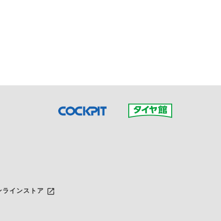
接ご予約の店舗までお問合せ
だいた店舗へご連絡くださ
launch
ンラインストア