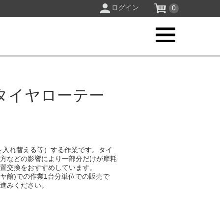
ログイン
0
タイヤローテー
六
を入れ替える等）する作業です。タイ
り方などの影響により一部分だけが摩耗
位置交換をおすすめしています。
イヤ館)での作業1台分単位での販売で
お進みください。