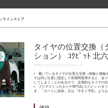
ンラインストア
タイヤの位置交換（
ション） ｺｸﾋﾟｯﾄ 北
DETAILS
商品番号
rotation-tire_SP2456_minivan_18
履いているタイヤの位置を交換（前輪と後輪
ヤは同じ位置に固定して長期間使用すると、走
してしまうことがあるので、定期的なタイヤの
ブリヂストンのタイヤ専門店(コクピット/タ
す。「カートに追加」又は「今すぐ予約」より
価格