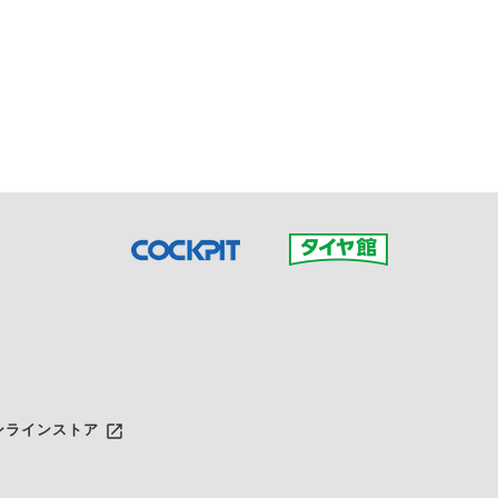
接ご予約の店舗までお問合せ
だいた店舗へご連絡くださ
launch
ンラインストア