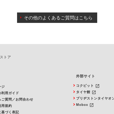
わせに限り、同時にご予約が出来ないものもございます。
日前までマイページからの予約日変更が可能です。
日前を過ぎている場合のご予約の日時変更につきましては、直
その他のよくあるご質問はこちら
由によりご予約のキャンセルをご希望の際は、直接ご予約いた
ンストア
外部サイト
launch
コクピット
ージ
launch
タイヤ館
の利用ガイド
ブリヂストンタイヤオ
るご質問／お問合わせ
launch
Mobox
利用規約
に基づく表記