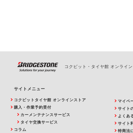
一部の商品・サービスの組み合
ご来店予約日の3営業
ご来店予約日の3営業
ください。
また、やむを得ない事
い。
コクピット・タイヤ館 オンライ
サイトメニュー
コクピットタイヤ館 オンラインストア
マイペ
購入・作業予約受付
サイト
カーメンテナンスサービス
よくあ
タイヤ交換サービス
サイト
コラム
特商法