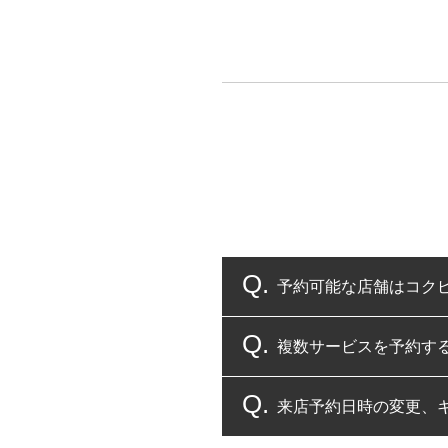
予約可能な店舗はコク
複数サービスを予約す
コクピット・タイヤ館
来店予約日時の変更、
複数サービスのご予約