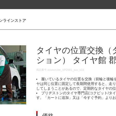
ンラインストア
タイヤの位置交換（
ション） タイヤ館 
DETAILS
商品番号
rotation-tire_SP2681_suv_o22
履いているタイヤの位置を交換（前輪と後輪
ヤは同じ位置に固定して長期間使用すると、走
してしまうことがあるので、定期的なタイヤの
ブリヂストンのタイヤ専門店(コクピット/タ
す。「カートに追加」又は「今すぐ予約」より
価格