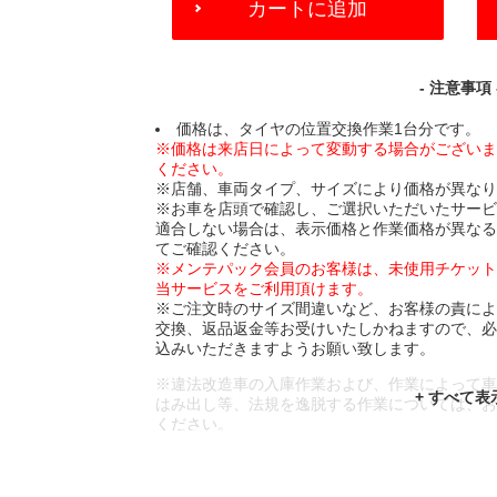
カートに追加
TO
CART
OPTIONS
- 注意事項 
価格は、タイヤの位置交換作業1台分です。
※価格は来店日によって変動する場合がござい
ください。
※店舗、車両タイプ、サイズにより価格が異な
※お車を店頭で確認し、ご選択いただいたサー
適合しない場合は、表示価格と作業価格が異な
てご確認ください。
※メンテパック会員のお客様は、未使用チケッ
当サービスをご利用頂けます。
※ご注文時のサイズ間違いなど、お客様の責に
交換、返品返金等お受けいたしかねますので、
込みいただきますようお願い致します。
※違法改造車の入庫作業および、作業によって
はみ出し等、法規を逸脱する作業については、
ください。
※輸入車や一部希少車種等には対応できない場
※おクルマの状態(作業の安全性を確保できない
であっても、作業をお断りさせて頂く場合もご