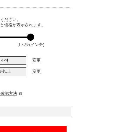
てください。
ると価格が表示されます。
リム径(インチ)
4×4
変更
ンチ以上
変更
の確認方法