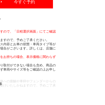
今すぐ予約
-
ますので、「日程選択画面」にてご確認
りますので、予めご了承ください。
ビス内容とお車の状態・車両タイプ等が
る場合がございます。詳しくは、店舗に
トをお持ちの場合、表示価格に関わらず
より取付ができない場合も含め、商品の
必ず車両やサイズ等をご確認の上お申し
車体への接触や車枠やフェンダーからの
お受けいたしかねますので、予めご了承
合もございます。
場合など含め)によっては、ご来店当日
ざいます。