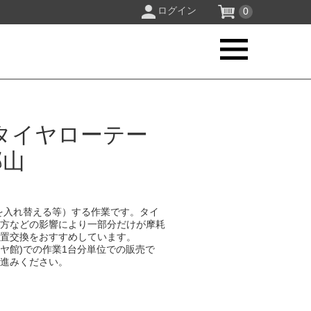
ログイン
0
タイヤローテー
郡山
を入れ替える等）する作業です。タイ
り方などの影響により一部分だけが摩耗
位置交換をおすすめしています。
イヤ館)での作業1台分単位での販売で
お進みください。