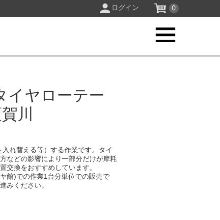
ログイン
0
タイヤローテー
須賀川
を入れ替える等）する作業です。タイ
り方などの影響により一部分だけが摩耗
位置交換をおすすめしています。
イヤ館)での作業1台分単位での販売で
お進みください。