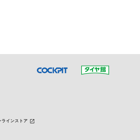
接ご予約の店舗までお問合せ
だいた店舗へご連絡くださ
launch
ンラインストア