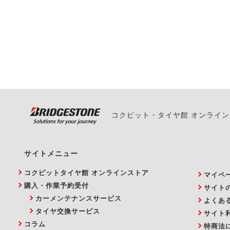
一部の商品・サービスの組み合
ご来店予約日の3営業
ご来店予約日の3営業
ください。
また、やむを得ない事
い。
コクピット・タイヤ館 オンライ
サイトメニュー
コクピットタイヤ館 オンラインストア
マイペ
購入・作業予約受付
サイト
カーメンテナンスサービス
よくあ
タイヤ交換サービス
サイト
コラム
特商法