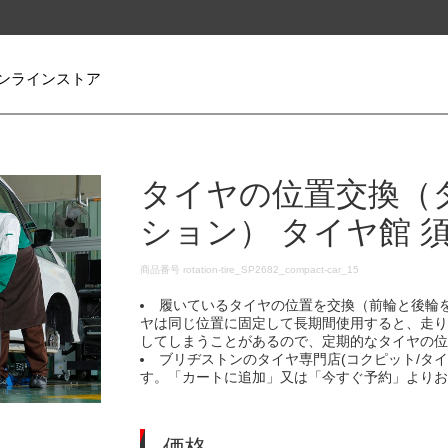
ンラインストア
タイヤの位置交換（
ション） タイヤ館 
DETAILS
商品番号
rotation-tire_SP2682_compact-car_15
履いているタイヤの位置を交換（前輪と後輪
ヤは同じ位置に固定して長期間使用すると、走
してしまうことがあるので、定期的なタイヤの
ブリヂストンのタイヤ専門店(コクピット/タ
す。「カートに追加」又は「今すぐ予約」より
価格