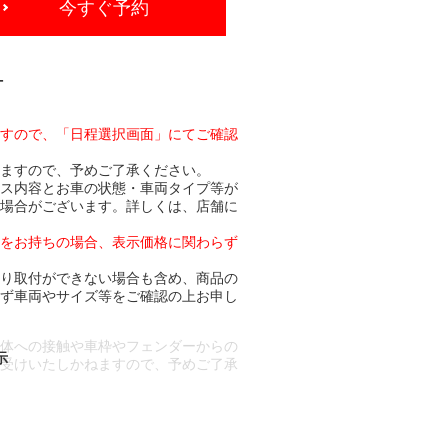
今すぐ予約
-
ますので、「日程選択画面」にてご確認
りますので、予めご了承ください。
ビス内容とお車の状態・車両タイプ等が
る場合がございます。詳しくは、店舗に
トをお持ちの場合、表示価格に関わらず
より取付ができない場合も含め、商品の
必ず車両やサイズ等をご確認の上お申し
車体への接触や車枠やフェンダーからの
お受けいたしかねますので、予めご了承
合もございます。
場合など含め)によっては、ご来店当日
ざいます。