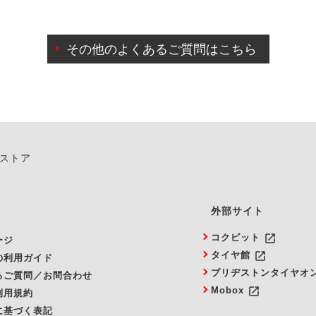
わせに限り、同時にご予約が出来ないものもございます。
日前までマイページからの予約日変更が可能です。
日前を過ぎている場合のご予約の日時変更につきましては、直
その他のよくあるご質問はこちら
由によりご予約のキャンセルをご希望の際は、直接ご予約いた
ンストア
外部サイト
launch
コクピット
ージ
launch
タイヤ館
の利用ガイド
ブリヂストンタイヤオ
るご質問／お問合わせ
launch
Mobox
利用規約
に基づく表記