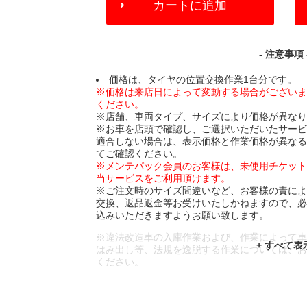
カートに追加
TO
CART
OPTIONS
- 注意事項 
価格は、タイヤの位置交換作業1台分です。
※価格は来店日によって変動する場合がござい
ください。
※店舗、車両タイプ、サイズにより価格が異な
※お車を店頭で確認し、ご選択いただいたサー
適合しない場合は、表示価格と作業価格が異な
てご確認ください。
※メンテパック会員のお客様は、未使用チケッ
当サービスをご利用頂けます。
※ご注文時のサイズ間違いなど、お客様の責に
交換、返品返金等お受けいたしかねますので、
込みいただきますようお願い致します。
※違法改造車の入庫作業および、作業によって
はみ出し等、法規を逸脱する作業については、
ください。
※輸入車や一部希少車種等には対応できない場
※おクルマの状態(作業の安全性を確保できない
であっても、作業をお断りさせて頂く場合もご