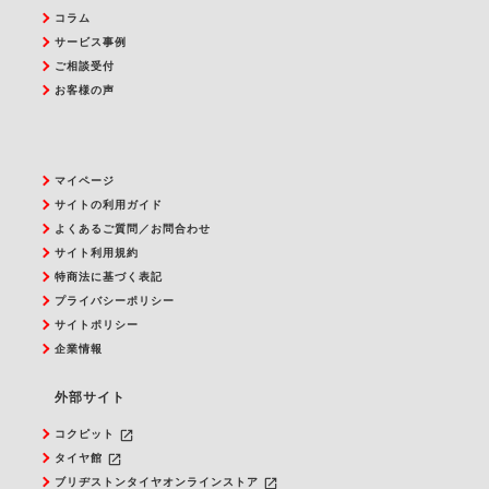
コラム
サービス事例
ご相談受付
お客様の声
マイページ
サイトの利用ガイド
よくあるご質問／お問合わせ
サイト利用規約
特商法に基づく表記
プライバシーポリシー
サイトポリシー
企業情報
外部サイト
launch
コクピット
launch
タイヤ館
launch
ブリヂストンタイヤオンラインストア