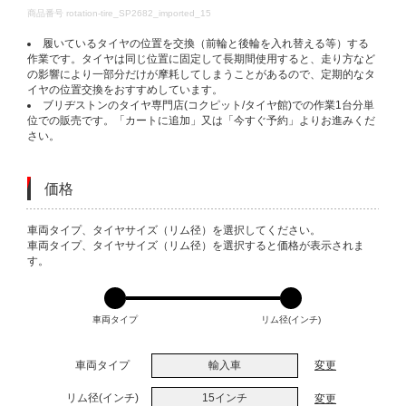
DETAILS
商品番号
rotation-tire_SP2682_imported_15
履いているタイヤの位置を交換（前輪と後輪を入れ替える等）する
作業です。タイヤは同じ位置に固定して長期間使用すると、走り方など
の影響により一部分だけが摩耗してしまうことがあるので、定期的なタ
イヤの位置交換をおすすめしています。
ブリヂストンのタイヤ専門店(コクピット/タイヤ館)での作業1台分単
位での販売です。「カートに追加」又は「今すぐ予約」よりお進みくだ
さい。
価格
VARIATIONS
車両タイプ、タイヤサイズ（リム径）を選択してください。
車両タイプ、タイヤサイズ（リム径）を選択すると価格が表示されま
す。
車両タイプ
リム径(インチ)
車両タイプ
輸入車
変更
リム径(インチ)
15インチ
変更