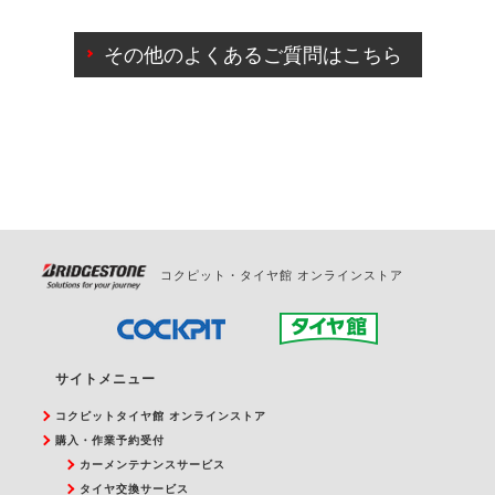
ご来店予約日の3営業日前までマイページからの予約
日変更が可能です。
その他のよくあるご質問はこちら
ご来店予約日の3営業日前を過ぎている場合のご予約
の日時変更につきましては、直接ご予約の店舗まで
お問合せください。
また、やむを得ない事由によりご予約のキャンセル
をご希望の際は、直接ご予約いただいた店舗へご連
絡ください。
コクピット・タイヤ館 オンラインストア
サイトメニュー
コクピットタイヤ館 オンラインストア
購入・作業予約受付
カーメンテナンスサービス
タイヤ交換サービス