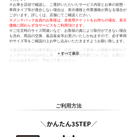
※お車を店頭で確認し、ご選択いただいたサービス内容とお車の状態・
車両タイプ等が適合しない場合は、表示価格と作業価格が異なる場合が
ございます。詳しくは、店舗にてご確認ください。
※メンテパック会員のお客様は、未使用チケットをお持ちの場合、表示
価格に関わらず当サービスをご利用頂けます。
※ご注文時のサイズ間違いなど、お客様の責により取付ができない場合
も含め、商品の交換、返品返金等お受けいたしかねますので、必ず車両
やサイズ等をご確認の上お申し込みいただきますようお願い致します。
※違法改造車の入庫作業および、作業によって車体への接触や車枠やフ
ェンダーからのはみ出し等、法規を逸脱する作業については、お受けい
たしかねますので、予めご了承ください。
※輸入車や一部希少車種等には対応できない場合もございます。
※おクルマの状態(作業の安全性を確保できない場合など含め)によって
は、ご来店当日であっても、作業をお断りさせて頂く場合もございま
す。
ADDITIONAL
INFORMATION
ご利用方法