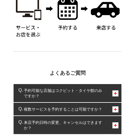
よくあるご質問
予約可能な店舗はコクピット・タイヤ館のみ
ですか？
コクピット・タイヤ館のみとなります。
複数サービスを予約することは可能ですか？
複数サービスのご予約は可能です。
来店予約日時の変更、キャンセルはできます
か？
一部の商品・サービスの組み合わせに限り、同時にご予約が
出来ないものもございます。