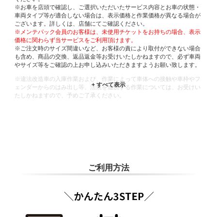
※お車を店頭で確認し、ご選択いただいたサービス内容とお車の状態・
車両タイプ等が適合しない場合は、表示価格と作業価格が異なる場合が
ございます。詳しくは、店舗にてご確認ください。
※メンテパック会員のお客様は、未使用チケットをお持ちの場合、表示
価格に関わらず当サービスをご利用頂けます。
※ご注文時のサイズ間違いなど、お客様の責により取付ができない場合
も含め、商品の交換、返品返金等お受けいたしかねますので、必ず車両
やサイズ等をご確認の上お申し込みいただきますようお願い致します。
※違法改造車の入庫作業および、作業によって車体への接触や車枠やフ
ェンダーからのはみ出し等、法規を逸脱する作業については、お受けい
たしかねますので、予めご了承ください。
※輸入車や一部希少車種等には対応できない場合もございます。
※おクルマの状態(作業の安全性を確保できない場合など含め)によって
は、ご来店当日であっても、作業をお断りさせて頂く場合もございま
す。
ADDITIONAL
INFORMATION
ご利用方法