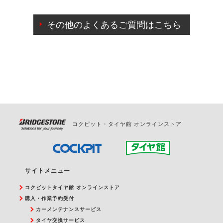
ご来店予約日の3営業日前までマイページからの予約
日変更が可能です。
その他のよくあるご質問はこちら
ご来店予約日の3営業日前を過ぎている場合のご予約
の日時変更につきましては、直接ご予約の店舗まで
お問合せください。
また、やむを得ない事由によりご予約のキャンセル
をご希望の際は、直接ご予約いただいた店舗へご連
絡ください。
コクピット・タイヤ館 オンラインストア
サイトメニュー
コクピットタイヤ館 オンラインストア
購入・作業予約受付
カーメンテナンスサービス
タイヤ交換サービス