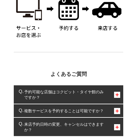
よくあるご質問
予約可能な店舗はコクピット・タイヤ館のみ
ですか？
コクピット・タイヤ館のみとなります。
複数サービスを予約することは可能ですか？
複数サービスのご予約は可能です。
来店予約日時の変更、キャンセルはできます
か？
一部の商品・サービスの組み合わせに限り、同時にご予約が
出来ないものもございます。