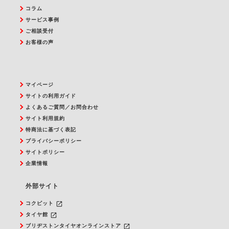
コラム
サービス事例
ご相談受付
お客様の声
マイページ
サイトの利用ガイド
よくあるご質問／お問合わせ
サイト利用規約
特商法に基づく表記
プライバシーポリシー
サイトポリシー
企業情報
外部サイト
launch
コクピット
launch
タイヤ館
launch
ブリヂストンタイヤオンラインストア