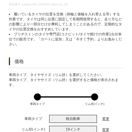
DETAILS
商品番号
rotation-tire_SP2683_light-car_19
履いているタイヤの位置を交換（前輪と後輪を入れ替える等）する
作業です。タイヤは同じ位置に固定して長期間使用すると、走り方など
の影響により一部分だけが摩耗してしまうことがあるので、定期的なタ
イヤの位置交換をおすすめしています。
ブリヂストンのタイヤ専門店(コクピット/タイヤ館)での作業1台分単
位での販売です。「カートに追加」又は「今すぐ予約」よりお進みくだ
さい。
価格
VARIATIONS
車両タイプ、タイヤサイズ（リム径）を選択してください。
車両タイプ、タイヤサイズ（リム径）を選択すると価格が表示されま
す。
車両タイプ
リム径(インチ)
車両タイプ
軽自動車
変更
リム径(インチ)
19インチ
変更