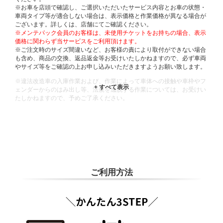
※お車を店頭で確認し、ご選択いただいたサービス内容とお車の状態・
車両タイプ等が適合しない場合は、表示価格と作業価格が異なる場合が
ございます。詳しくは、店舗にてご確認ください。
※メンテパック会員のお客様は、未使用チケットをお持ちの場合、表示
価格に関わらず当サービスをご利用頂けます。
※ご注文時のサイズ間違いなど、お客様の責により取付ができない場合
も含め、商品の交換、返品返金等お受けいたしかねますので、必ず車両
やサイズ等をご確認の上お申し込みいただきますようお願い致します。
※違法改造車の入庫作業および、作業によって車体への接触や車枠やフ
ェンダーからのはみ出し等、法規を逸脱する作業については、お受けい
たしかねますので、予めご了承ください。
※輸入車や一部希少車種等には対応できない場合もございます。
※おクルマの状態(作業の安全性を確保できない場合など含め)によって
は、ご来店当日であっても、作業をお断りさせて頂く場合もございま
す。
ADDITIONAL
INFORMATION
ご利用方法