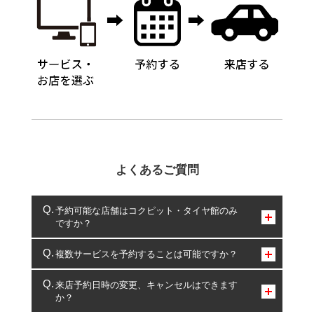
よくあるご質問
予約可能な店舗はコクピット・タイヤ館のみ
ですか？
コクピット・タイヤ館のみとなります。
複数サービスを予約することは可能ですか？
複数サービスのご予約は可能です。
来店予約日時の変更、キャンセルはできます
か？
一部の商品・サービスの組み合わせに限り、同時にご予約が
出来ないものもございます。