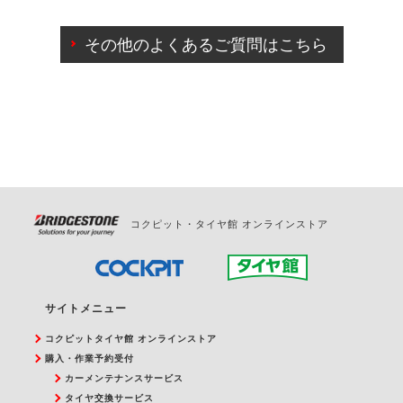
ご来店予約日の3営業日前までマイページからの予約
日変更が可能です。
その他のよくあるご質問はこちら
ご来店予約日の3営業日前を過ぎている場合のご予約
の日時変更につきましては、直接ご予約の店舗まで
お問合せください。
また、やむを得ない事由によりご予約のキャンセル
をご希望の際は、直接ご予約いただいた店舗へご連
絡ください。
コクピット・タイヤ館 オンラインストア
サイトメニュー
コクピットタイヤ館 オンラインストア
購入・作業予約受付
カーメンテナンスサービス
タイヤ交換サービス