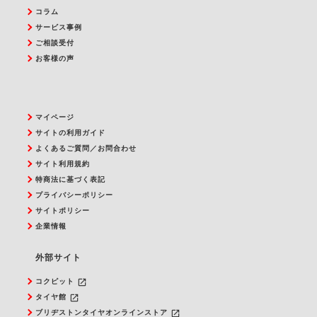
コラム
サービス事例
ご相談受付
お客様の声
マイページ
サイトの利用ガイド
よくあるご質問／お問合わせ
サイト利用規約
特商法に基づく表記
プライバシーポリシー
サイトポリシー
企業情報
外部サイト
launch
コクピット
launch
タイヤ館
launch
ブリヂストンタイヤオンラインストア