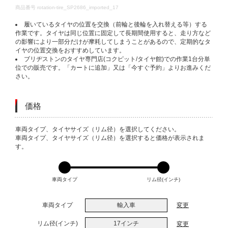
DETAILS
商品番号
rotation-tire_SP2686_imported_17
履いているタイヤの位置を交換（前輪と後輪を入れ替える等）する
作業です。タイヤは同じ位置に固定して長期間使用すると、走り方など
の影響により一部分だけが摩耗してしまうことがあるので、定期的なタ
イヤの位置交換をおすすめしています。
ブリヂストンのタイヤ専門店(コクピット/タイヤ館)での作業1台分単
位での販売です。「カートに追加」又は「今すぐ予約」よりお進みくだ
さい。
価格
VARIATIONS
車両タイプ、タイヤサイズ（リム径）を選択してください。
車両タイプ、タイヤサイズ（リム径）を選択すると価格が表示されま
す。
車両タイプ
リム径(インチ)
車両タイプ
輸入車
変更
リム径(インチ)
17インチ
変更