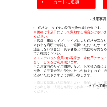
カートに追加
TO
CART
OPTIONS
- 注意事項 
価格は、タイヤの位置交換作業1台分です。
※価格は来店日によって変動する場合がござい
ください。
※店舗、車両タイプ、サイズにより価格が異な
※お車を店頭で確認し、ご選択いただいたサー
適合しない場合は、表示価格と作業価格が異な
てご確認ください。
※メンテパック会員のお客様は、未使用チケッ
当サービスをご利用頂けます。
※ご注文時のサイズ間違いなど、お客様の責に
交換、返品返金等お受けいたしかねますので、
込みいただきますようお願い致します。
※違法改造車の入庫作業および、作業によって
はみ出し等、法規を逸脱する作業については、
ください。
※輸入車や一部希少車種等には対応できない場
※おクルマの状態(作業の安全性を確保できない
であっても、作業をお断りさせて頂く場合もご