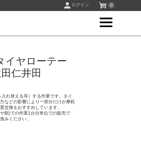
ログイン
0
タイヤローテー
秋田仁井田
を入れ替える等）する作業です。タイ
り方などの影響により一部分だけが摩耗
位置交換をおすすめしています。
イヤ館)での作業1台分単位での販売で
お進みください。