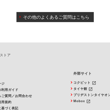
わせに限り、同時にご予約が出来ないものもございます。
日前までマイページからの予約日変更が可能です。
日前を過ぎている場合のご予約の日時変更につきましては、直
その他のよくあるご質問はこちら
由によりご予約のキャンセルをご希望の際は、直接ご予約いた
ンストア
外部サイト
launch
コクピット
ージ
launch
タイヤ館
の利用ガイド
ブリヂストンタイヤオ
るご質問／お問合わせ
launch
Mobox
利用規約
に基づく表記