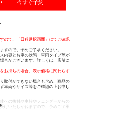
今すぐ予約
-
ますので、「日程選択画面」にてご確認
りますので、予めご了承ください。
ビス内容とお車の状態・車両タイプ等が
る場合がございます。詳しくは、店舗に
トをお持ちの場合、表示価格に関わらず
より取付ができない場合も含め、商品の
必ず車両やサイズ等をご確認の上お申し
車体への接触や車枠やフェンダーからの
お受けいたしかねますので、予めご了承
合もございます。
場合など含め)によっては、ご来店当日
ざいます。