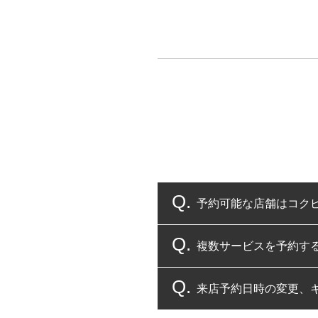
予約可能な店舗はコク
複数サービスを予約す
コクピット・タイヤ館
来店予約日時の変更、
複数サービスのご予約