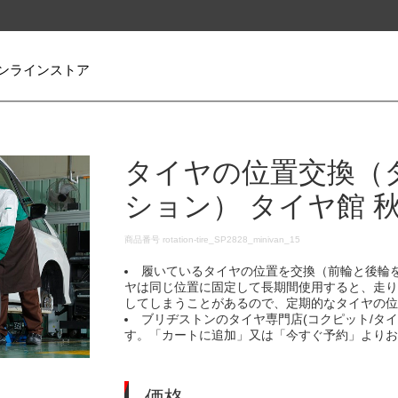
ンラインストア
タイヤの位置交換（
ション） タイヤ館 
DETAILS
商品番号
rotation-tire_SP2828_minivan_15
履いているタイヤの位置を交換（前輪と後輪
ヤは同じ位置に固定して長期間使用すると、走
してしまうことがあるので、定期的なタイヤの
ブリヂストンのタイヤ専門店(コクピット/タ
す。「カートに追加」又は「今すぐ予約」より
価格