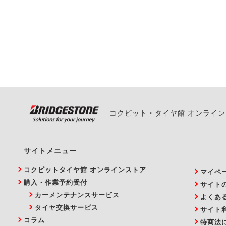
一部の商品・サービスの組み合
ご来店予約日の3営業
ご来店予約日の3営業
ください。
また、やむを得ない事
い。
コクピット・タイヤ館 オンライ
サイトメニュー
コクピットタイヤ館 オンラインストア
マイペ
購入・作業予約受付
サイト
カーメンテナンスサービス
よくあ
タイヤ交換サービス
サイト
コラム
特商法