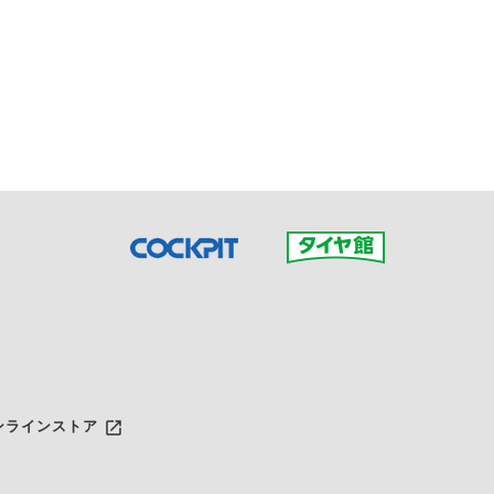
接ご予約の店舗までお問合せ
だいた店舗へご連絡くださ
launch
ンラインストア