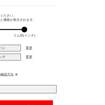
てください。
ると価格が表示されます。
リム径(インチ)
バン
変更
インチ
変更
の確認方法