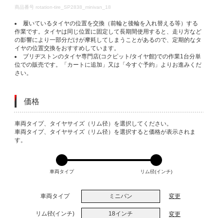
DETAILS
商品番号
rotation-tire_SP2838_minivan_18
履いているタイヤの位置を交換（前輪と後輪を入れ替える等）する
作業です。タイヤは同じ位置に固定して長期間使用すると、走り方など
の影響により一部分だけが摩耗してしまうことがあるので、定期的なタ
イヤの位置交換をおすすめしています。
ブリヂストンのタイヤ専門店(コクピット/タイヤ館)での作業1台分単
位での販売です。「カートに追加」又は「今すぐ予約」よりお進みくだ
さい。
価格
VARIATIONS
車両タイプ、タイヤサイズ（リム径）を選択してください。
車両タイプ、タイヤサイズ（リム径）を選択すると価格が表示されま
す。
車両タイプ
リム径(インチ)
車両タイプ
ミニバン
変更
リム径(インチ)
18インチ
変更