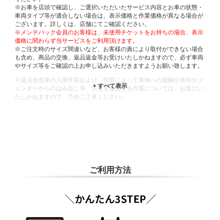
※お車を店頭で確認し、ご選択いただいたサービス内容とお車の状態・
車両タイプ等が適合しない場合は、表示価格と作業価格が異なる場合が
ございます。詳しくは、店舗にてご確認ください。
※メンテパック会員のお客様は、未使用チケットをお持ちの場合、表示
価格に関わらず当サービスをご利用頂けます。
※ご注文時のサイズ間違いなど、お客様の責により取付ができない場合
も含め、商品の交換、返品返金等お受けいたしかねますので、必ず車両
やサイズ等をご確認の上お申し込みいただきますようお願い致します。
※違法改造車の入庫作業および、作業によって車体への接触や車枠やフ
ェンダーからのはみ出し等、法規を逸脱する作業については、お受けい
たしかねますので、予めご了承ください。
※輸入車や一部希少車種等には対応できない場合もございます。
※おクルマの状態(作業の安全性を確保できない場合など含め)によって
は、ご来店当日であっても、作業をお断りさせて頂く場合もございま
す。
ADDITIONAL
INFORMATION
ご利用方法