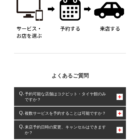
よくあるご質問
予約可能な店舗はコクピット・タイヤ館のみ
ですか？
コクピット・タイヤ館のみとなります。
複数サービスを予約することは可能ですか？
複数サービスのご予約は可能です。
来店予約日時の変更、キャンセルはできます
か？
一部の商品・サービスの組み合わせに限り、同時にご予約が
出来ないものもございます。