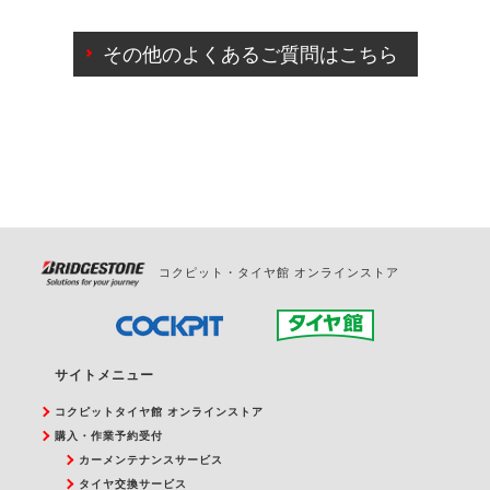
ご来店予約日の3営業日前までマイページからの予約
日変更が可能です。
その他のよくあるご質問はこちら
ご来店予約日の3営業日前を過ぎている場合のご予約
の日時変更につきましては、直接ご予約の店舗まで
お問合せください。
また、やむを得ない事由によりご予約のキャンセル
をご希望の際は、直接ご予約いただいた店舗へご連
絡ください。
コクピット・タイヤ館 オンラインストア
サイトメニュー
コクピットタイヤ館 オンラインストア
購入・作業予約受付
カーメンテナンスサービス
タイヤ交換サービス