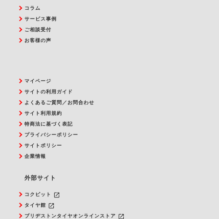
コラム
サービス事例
ご相談受付
お客様の声
マイページ
サイトの利用ガイド
よくあるご質問／お問合わせ
サイト利用規約
特商法に基づく表記
プライバシーポリシー
サイトポリシー
企業情報
外部サイト
launch
コクピット
launch
タイヤ館
launch
ブリヂストンタイヤオンラインストア