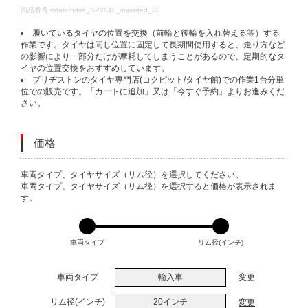
DETAILS
商品番号
rotation-tire_SP2848_imported_20
履いているタイヤの位置を交換（前輪と後輪を入れ替える等）する
作業です。タイヤは同じ位置に固定して長期間使用すると、走り方など
の影響により一部分だけが摩耗してしまうことがあるので、定期的なタ
イヤの位置交換をおすすめしています。
ブリヂストンのタイヤ専門店(コクピット/タイヤ館)での作業1台分単
位での販売です。「カートに追加」又は「今すぐ予約」よりお進みくだ
さい。
価格
VARIATIONS
車両タイプ、タイヤサイズ（リム径）を選択してください。
車両タイプ、タイヤサイズ（リム径）を選択すると価格が表示されま
す。
車両タイプ
リム径(インチ)
車両タイプ
輸入車
変更
リム径(インチ)
20インチ
変更