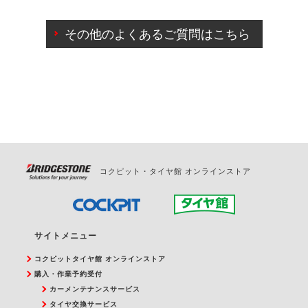
ご来店予約日の3営業日前までマイページからの予約
日変更が可能です。
その他のよくあるご質問はこちら
ご来店予約日の3営業日前を過ぎている場合のご予約
の日時変更につきましては、直接ご予約の店舗まで
お問合せください。
また、やむを得ない事由によりご予約のキャンセル
をご希望の際は、直接ご予約いただいた店舗へご連
絡ください。
コクピット・タイヤ館 オンラインストア
サイトメニュー
コクピットタイヤ館 オンラインストア
購入・作業予約受付
カーメンテナンスサービス
タイヤ交換サービス