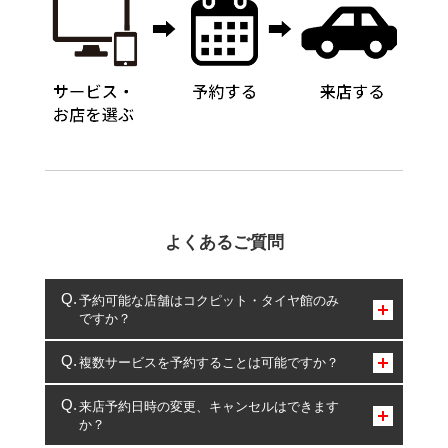
よくあるご質問
予約可能な店舗はコクピット・タイヤ館のみ
ですか？
コクピット・タイヤ館のみとなります。
複数サービスを予約することは可能ですか？
複数サービスのご予約は可能です。
来店予約日時の変更、キャンセルはできます
か？
一部の商品・サービスの組み合わせに限り、同時にご予約が
出来ないものもございます。