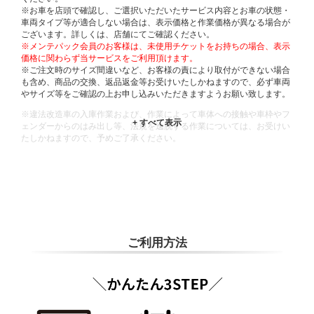
※お車を店頭で確認し、ご選択いただいたサービス内容とお車の状態・
車両タイプ等が適合しない場合は、表示価格と作業価格が異なる場合が
ございます。詳しくは、店舗にてご確認ください。
※メンテパック会員のお客様は、未使用チケットをお持ちの場合、表示
価格に関わらず当サービスをご利用頂けます。
※ご注文時のサイズ間違いなど、お客様の責により取付ができない場合
も含め、商品の交換、返品返金等お受けいたしかねますので、必ず車両
やサイズ等をご確認の上お申し込みいただきますようお願い致します。
※違法改造車の入庫作業および、作業によって車体への接触や車枠やフ
ェンダーからのはみ出し等、法規を逸脱する作業については、お受けい
たしかねますので、予めご了承ください。
※輸入車や一部希少車種等には対応できない場合もございます。
※おクルマの状態(作業の安全性を確保できない場合など含め)によって
は、ご来店当日であっても、作業をお断りさせて頂く場合もございま
す。
ADDITIONAL
INFORMATION
ご利用方法