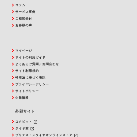
コラム
サービス事例
ご相談受付
お客様の声
マイページ
サイトの利用ガイド
よくあるご質問／お問合わせ
サイト利用規約
特商法に基づく表記
プライバシーポリシー
サイトポリシー
企業情報
外部サイト
launch
コクピット
launch
タイヤ館
launch
ブリヂストンタイヤオンラインストア